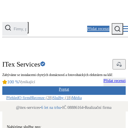
Přidat recenzi
PROFI
Kategorie
Fotovoltaika
ITex Services
Solární ohřev vody
Zabýváme se instalacemi chytrých domácností a fotovoltaických elektráren na klíč.
Přidat recenzi
100
%
Tepelná čerpadla
Vynikající
Klimatizace pro vytápění
Poptat
Přehled
O firmě
Recenze
(
28
)
Služby
(
18
)
Média
Zateplení
@
itex-services
•
6 let na trhu
•
IČ 08886164
•
Realizační firma
Obálka budovy
Nabízíme služby pro: