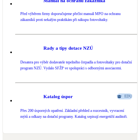
Manuál na ochranu zákazníka
Před výběrem firmy doporučujeme přečíst manuál MPO na ochranu
zákazníků proti nekalým praktikám při nákupu fotovoltaiky.
Rady a tipy dotace NZÚ
Desatera pro výběr dodavatele tepelného čerpadla a fotovoltaiky pro dotační
program NZÚ. Vydalo SFŽP ve spolupráci s odbornými asociacemi.
Katalog úspor
EDU
Přes 200 úsporných opatření. Základní přehled a rozcestník, vyvracení
mýtů a odkazy na dotační programy. Katalog sepisují energetičtí auditoři.