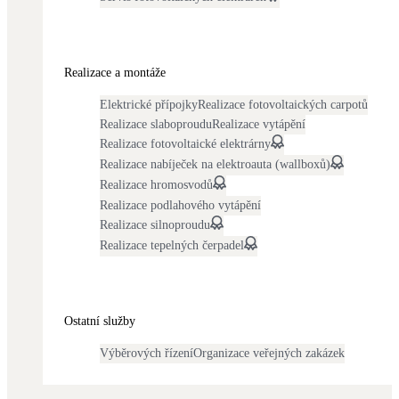
Kotle
Hlavní zdroje vytápění
Realizace a montáže
Bateriové úložiště
Pouze velké BESS
Elektrické přípojky
Realizace fotovoltaických carpotů
Realizace slaboproudu
Realizace vytápění
Realizace fotovoltaické elektrárny
Novostavby
Realizace nabíječek na elektroauta (wallboxů)
Realizace hromosvodů
Realizace podlahového vytápění
Stínicí technika
Realizace silnoproudu
Žaluzie, markýzy, pergoly
Realizace tepelných čerpadel
Rekuperace tepla odpadní vody
Šedá i černá odpadní voda
Ostatní služby
Výběrových řízení
Organizace veřejných zakázek
Kamna / krby
Doplňkové zdroje vytápění