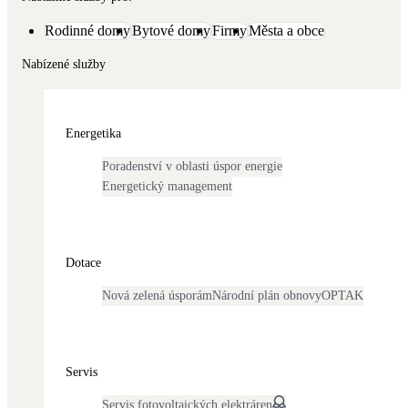
Dotační, energetické služby
Rodinné domy
Bytové domy
Firmy
Města a obce
Nabízené služby
Solární termický systém
Na přípravu teplé vody i přitápění
Energetika
Klimatizace
Tepelná čerpadla na chlazení
Poradenství v oblasti úspor energie
Energetický management
Větrání s rekuperací
Teplovzdušné vytápění
Dotace
Okna / dveře
Nová zelená úsporám
Národní plán obnovy
OPTAK
Balkonové sestavy
Rekonstrukce
Servis
Servis fotovoltaických elektráren