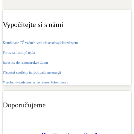
LED osvětlení
Vnitřní i venkovní
Vypočítejte si s námi
Retence deštové vody
Akumulace dešťovky
Kombinace TČ vzduch-vzduch se stávajícím zdrojem
Porovnání zdrojů tepla
NEW
Zelená střecha
Investice do rekonstrukce domu
Vegetační střechy
Přepočet spotřeby tuhých paliv na energii
NEW
Větrné elektrárny
Výroba, využitelnost a návratnost fotovoltaiky
Malé i velké turbíny
Doporučujeme