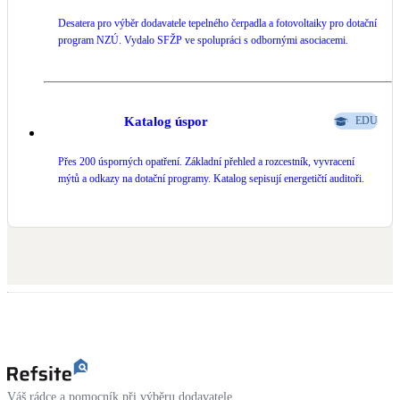
Desatera pro výběr dodavatele tepelného čerpadla a fotovoltaiky pro dotační
LED osvětlení
program NZÚ. Vydalo SFŽP ve spolupráci s odbornými asociacemi.
Vnitřní i venkovní
Retence deštové vody
Akumulace dešťovky
Katalog úspor
EDU
Přes 200 úsporných opatření. Základní přehled a rozcestník, vyvracení
NEW
Zelená střecha
mýtů a odkazy na dotační programy. Katalog sepisují energetičtí auditoři.
Vegetační střechy
NEW
Větrné elektrárny
Malé i velké turbíny
Váš rádce a pomocník při výběru dodavatele