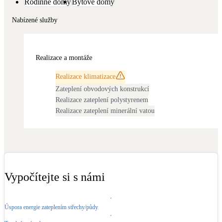
Rodinné domy
Bytové domy
Dotační, energetické služby
Nabízené služby
Solární termický systém
Na přípravu teplé vody i přitápění
Realizace a montáže
Klimatizace
Realizace klimatizace
Tepelná čerpadla na chlazení
Zateplení obvodových konstrukcí
Realizace zateplení polystyrenem
Realizace zateplení minerální vatou
Větrání s rekuperací
Teplovzdušné vytápění
Okna / dveře
Balkonové sestavy
Vypočítejte si s námi
Rekonstrukce
Úspora energie zateplením střechy/půdy