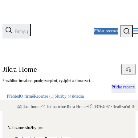
Přidat recenzi
Kategorie
Fotovoltaika
Jikra Home
Solární ohřev vody
Provádíme instalace i prodej zateplení, vytápění a klimatizací.
Přidat recenzi
Tepelná čerpadla
Klimatizace pro vytápění
Přehled
O firmě
Recenze
(
1
)
Služby
(
4
)
Média
@
jikra-home
•
11 let na trhu
•
Jikra Home
•
IČ 03764061
•
Realizační fir
Zateplení
Obálka budovy
Nabízíme služby pro: