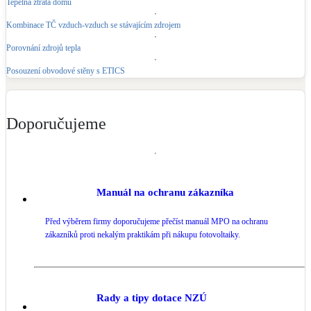
Tepelná ztráta domu
Kotle
Hlavní zdroje vytápění
Kombinace TČ vzduch-vzduch se stávajícím zdrojem
Porovnání zdrojů tepla
Bateriové úložiště
Posouzení obvodové stěny s ETICS
Pouze velké BESS
Doporučujeme
Novostavby
Stínicí technika
Žaluzie, markýzy, pergoly
Manuál na ochranu zákazníka
Před výběrem firmy doporučujeme přečíst manuál MPO na ochranu
Rekuperace tepla odpadní vody
zákazníků proti nekalým praktikám při nákupu fotovoltaiky.
Šedá i černá odpadní voda
Kamna / krby
Doplňkové zdroje vytápění
Rady a tipy dotace NZÚ