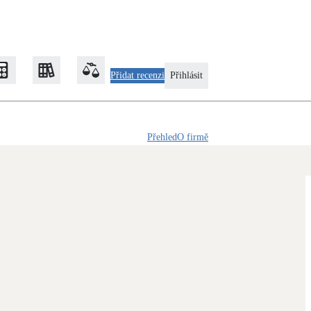
Přidat recenzi
Přihlásit
Přehled
O firmě
Zateplení
Obálka budovy
Klimatizace
Tepelná čerpadla na chlazení
Rekonstrukce