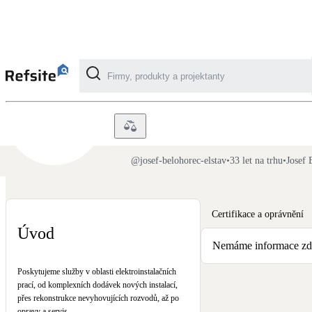
Josef BĚLOHOREC - Elstav
Kategorie
Fotovoltaika
@
josef-belohorec-elstav
•
33 let na trhu
•
Josef 
Solární ohřev vody
Certifikace a oprávnění
Dotační, energetické služby
Úvod
Nemáme informace zda-
Větrání s rekuperací
Poskytujeme služby v oblasti elektroinstalačních
Teplovzdušné vytápění
prací, od komplexních dodávek nových instalací,
přes rekonstrukce nevyhovujících rozvodů, až po
opravy a servis.