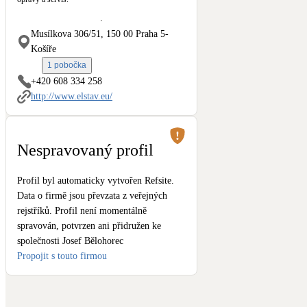
Kotle
Hlavní zdroje vytápění
Musílkova 306/51, 150 00 Praha 5-
Košíře
Stínicí technika
1 pobočka
Žaluzie, markýzy, pergoly
+420 608 334 258
http://www.elstav.eu/
LED osvětlení
Vnitřní i venkovní
Nespravovaný profil
NEW
Větrné elektrárny
Profil byl automaticky vytvořen Refsite.
Malé i velké turbíny
Data o firmě jsou převzata z veřejných
rejstříků. Profil není momentálně
spravován, potvrzen ani přidružen ke
společnosti Josef Bělohorec
Propojit s touto firmou