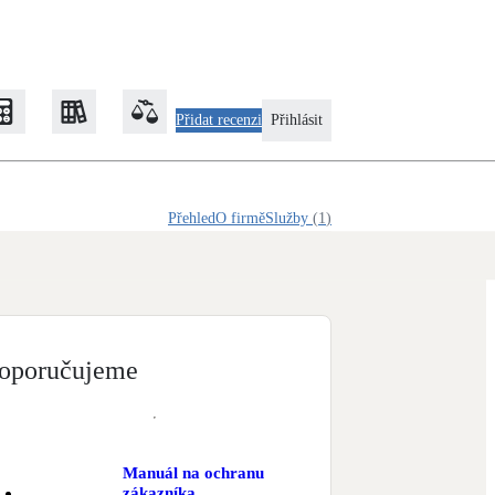
Přidat recenzi
Přihlásit
Přehled
O firmě
Služby
(
1
)
Zateplení
Obálka budovy
Klimatizace
Tepelná čerpadla na chlazení
oporučujeme
Rekonstrukce
Manuál na ochranu
zákazníka