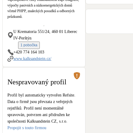
Kotle
výpočty pasivních a nízkoenergetických domů
Hlavní zdroje vytápění
včetně PHPP, znaleckých posudků a odborných
průzkumů.
Stínicí technika
U Krematoria 551/24, 460 01 Liberec
Žaluzie, markýzy, pergoly
IV-Perštýn
1 pobočka
LED osvětlení
+420 774 164 103
Vnitřní i venkovní
www.kalksandstein.cz/
NEW
Větrné elektrárny
Malé i velké turbíny
Nespravovaný profil
Profil byl automaticky vytvořen Refsite.
Data o firmě jsou převzata z veřejných
rejstříků. Profil není momentálně
spravován, potvrzen ani přidružen ke
společnosti Kalksandstein CZ, s.r.o.
Propojit s touto firmou