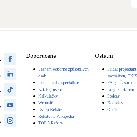
Doporučené
Ostatní
Seznam odborně způsobilých
Přidat projektant
osob
specialistu, EKI
Projektanti a specialisté
FAQ - Často kla
Katalog úspor
Loga ke stažení
Kalkulačky
Podcast
Webináře
Kontakty
Eshop Refsite
O nás
Refsite na Wikipedia
TOP 5 Refsite