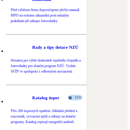
Novostavby
Před výběrem firmy doporučujeme přečíst manuál
MPO na ochranu zákazníků proti nekalým
praktikám při nákupu fotovoltaiky.
Kamna / krby
Doplňkové zdroje vytápění
Rady a tipy dotace NZÚ
NEW
Zelená střecha
Vegetační střechy
Desatera pro výběr dodavatele tepelného čerpadla a
fotovoltaiky pro dotační program NZÚ. Vydalo
SFŽP ve spolupráci s odbornými asociacemi.
Katalog úspor
EDU
Přes 200 úsporných opatření. Základní přehled a
rozcestník, vyvracení mýtů a odkazy na dotační
programy. Katalog sepisují energetičtí auditoři.