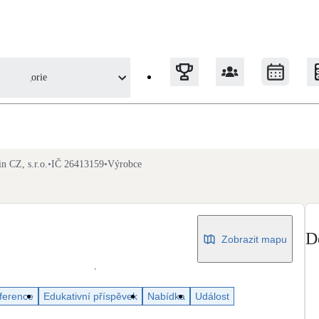
Kategorie
Tepelná čerpadla
n CZ, s.r.o.
•
IČ 26413159
•
Výrobce
Klimatizace pro vytápění
Solární termický systém
Na přípravu teplé vody i přitápění
D
Zobrazit mapu
Okna / dveře
Balkonové sestavy
ference
Edukativní příspěvek
Nabídka
Událost