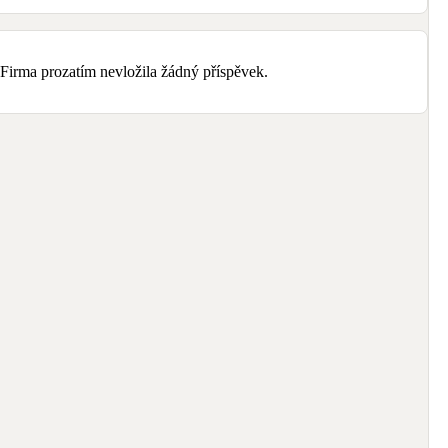
Bateriové úložiště
Pouze velké BESS
Firma prozatím nevložila žádný příspěvek.
Rekuperace tepla odpadní vody
Šedá i černá odpadní voda
Retence deštové vody
Akumulace dešťovky