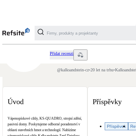
Kalksandstein CZ
Kategorie
Přidat recenzi
Fotovoltaika
@
kalksandstein-cz
•
20 let na trhu
•
Kalksandstei
Solární ohřev vody
Dotační, energetické služby
Úvod
Příspěvky
Větrání s rekuperací
Vápenopískové cihly, KS-QUADRO, strojní zdění,
Teplovzdušné vytápění
pasivní domy. Poskytujeme odborné poradenství v
Příspěvek
Re
oblasti stavebních hmot a technologií. Nabízíme
vápenopískové cihly Kalksandstein Zapf Daigfuss,