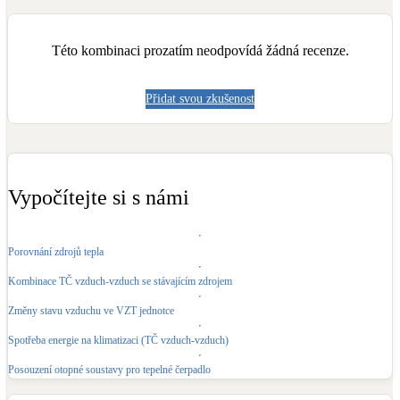
Kotle
Hlavní zdroje vytápění
Této kombinaci prozatím neodpovídá žádná recenze.
Bateriové úložiště
Přidat svou zkušenost
Pouze velké BESS
Novostavby
Vypočítejte si s námi
Stínicí technika
Žaluzie, markýzy, pergoly
Porovnání zdrojů tepla
Kombinace TČ vzduch-vzduch se stávajícím zdrojem
Rekuperace tepla odpadní vody
Šedá i černá odpadní voda
Změny stavu vzduchu ve VZT jednotce
Spotřeba energie na klimatizaci (TČ vzduch-vzduch)
Kamna / krby
Posouzení otopné soustavy pro tepelné čerpadlo
Doplňkové zdroje vytápění