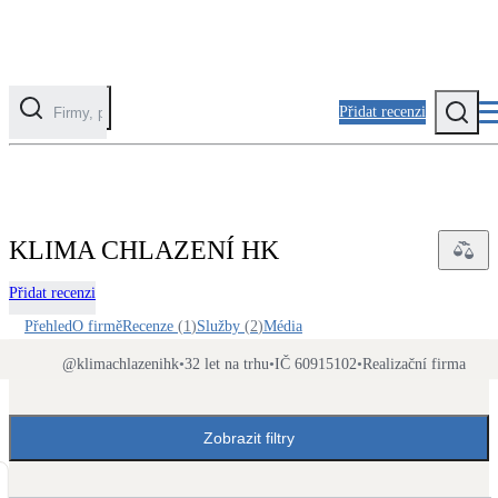
Přidat recenzi
Kategorie
Fotovoltaika
KLIMA CHLAZENÍ HK
Solární ohřev vody
Přidat recenzi
Tepelná čerpadla
Přehled
O firmě
Recenze
(
1
)
Služby
(
2
)
Média
Klimatizace pro vytápění
@
klimachlazenihk
•
32 let na trhu
•
IČ 60915102
•
Realizační firma
Zateplení
Obálka budovy
Zobrazit filtry