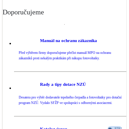
LED osvětlení
Doporučujeme
Vnitřní i venkovní
Retence deštové vody
Akumulace dešťovky
Manuál na ochranu zákazníka
Před výběrem firmy doporučujeme přečíst manuál MPO na ochranu
NEW
Zelená střecha
zákazníků proti nekalým praktikám při nákupu fotovoltaiky.
Vegetační střechy
NEW
Větrné elektrárny
Malé i velké turbíny
Rady a tipy dotace NZÚ
Desatera pro výběr dodavatele tepelného čerpadla a fotovoltaiky pro dotační
program NZÚ. Vydalo SFŽP ve spolupráci s odbornými asociacemi.
Katalog úspor
EDU