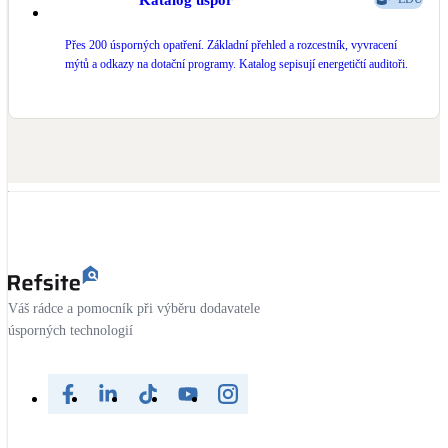
Přes 200 úsporných opatření. Základní přehled a rozcestník, vyvracení
mýtů a odkazy na dotační programy. Katalog sepisují energetičtí auditoři.
Váš rádce a pomocník při výběru dodavatele
úsporných technologií