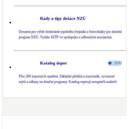
LED osvětlení
Vnitřní i venkovní
Rady a tipy dotace NZÚ
Desatera pro výběr dodavatele tepelného čerpadla a fotovoltaiky pro dotační
Retence deštové vody
program NZÚ. Vydalo SFŽP ve spolupráci s odbornými asociacemi.
Akumulace dešťovky
NEW
Zelená střecha
Vegetační střechy
Katalog úspor
EDU
Přes 200 úsporných opatření. Základní přehled a rozcestník, vyvracení
NEW
Větrné elektrárny
mýtů a odkazy na dotační programy. Katalog sepisují energetičtí auditoři.
Malé i velké turbíny