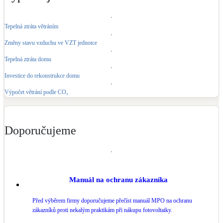
Kotle
Hlavní zdroje vytápění
Tepelná ztráta větráním
Změny stavu vzduchu ve VZT jednotce
Bateriové úložiště
Pouze velké BESS
Tepelná ztráta domu
Investice do rekonstrukce domu
Novostavby
Výpočet větrání podle CO₂
Stínicí technika
Doporučujeme
Žaluzie, markýzy, pergoly
Rekuperace tepla odpadní vody
Šedá i černá odpadní voda
Manuál na ochranu zákazníka
Před výběrem firmy doporučujeme přečíst manuál MPO na ochranu
Kamna / krby
zákazníků proti nekalým praktikám při nákupu fotovoltaiky.
Doplňkové zdroje vytápění