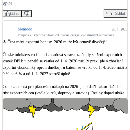
24
LED osvětlení
Sdílet
Libí se
Vnitřní i venkovní
Memodo
20. 1. 2026
Retence deštové vody
Příspěvek
•
Bateriové úložiště
•
Dotační, energetické služby
•
Fotovoltaika
Akumulace dešťovky
⚠️ Čína mění exportní bonusy. 2026 může být cenově divočejší.

Čínské ministerstvo financí a daňová správa oznámily snížení exportních 
NEW
Zelená střecha
vratek DPH: u panelů se vratka od 1. 4. 2026 ruší (v praxi jde o zhoršení 
Vegetační střechy
exportní ekonomiky oproti dnešku), u baterií se vratka od 1. 4. 2026 sníží z 
9 % na 6 % a od 1. 1. 2027 se ruší úplně.

NEW
Větrné elektrárny
Malé i velké turbíny
Co to znamená pro plánování nákupů na 2026: je to další faktor tlačící na 
růst exportních cen (vedle kurzů, dopravy a surovin). Reálný dopad ukáže 
trh – část nákladů mohou výrobci krátkodobě krýt marží, ale u projektů s 
dodávkami po 1. 4. 2026 je rozumné počítat s vyšší volatilitou a a hlídat 
termíny i cenovou platnost nabídek.

👉 Co přesně se mění: 
https://www.memodo.cz/m/novinky/zruseni-exportni