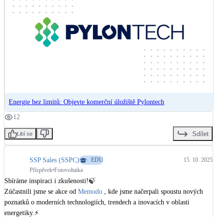
Energie bez limitů: Objevte komerční úložiště Pylontech
12
Sdílet
Libí se
SSP Sales (SSPC)
EDU
15. 10. 2025
Příspěvek
•
Fotovoltaika
Sbíráme inspiraci i zkušenosti!🍃

Zúčastnili jsme se akce od 
Memodo
 , kde jsme načerpali spoustu nových 
poznatků o moderních technologiích, trendech a inovacích v oblasti 
energetiky.⚡
