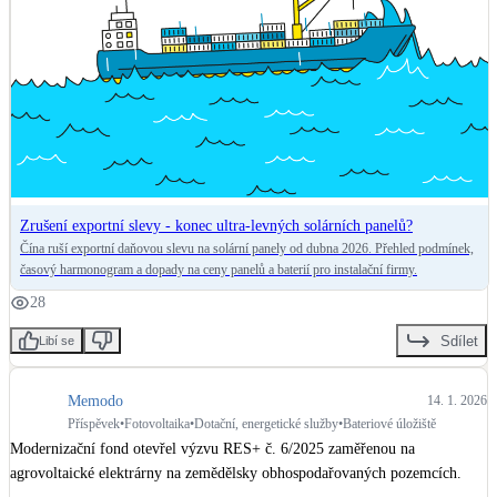
-slevy-konec-ultra-levnych-solarnich-panelu/
Zrušení exportní slevy - konec ultra-levných solárních panelů?
Čína ruší exportní daňovou slevu na solární panely od dubna 2026. Přehled podmínek,
časový harmonogram a dopady na ceny panelů a baterií pro instalační firmy.
28
Sdílet
Libí se
Memodo
14. 1. 2026
Příspěvek
•
Fotovoltaika
•
Dotační, energetické služby
•
Bateriové úložiště
Modernizační fond otevřel výzvu RES+ č. 6/2025 zaměřenou na 
agrovoltaické elektrárny na zemědělsky obhospodařovaných pozemcích. 
