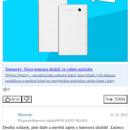
Sigenergy: Nová generace úložišť ve vašem portfoliu
Objevte Signergy – inovativní řadu solárních baterií, která přináší vyšší účinnost,
spolehlivost a moderní řešení pro energetickou nezávislost vašeho domu i firmy.
8
Sdílet
Libí se
Memodo
22. 10. 2025
Příspěvek
•
Bateriové úložiště
•
PVA EXPO PRAHA
Desítky schůzek, plné diáře a největší zájem o bateriová úložiště. Zatímco 