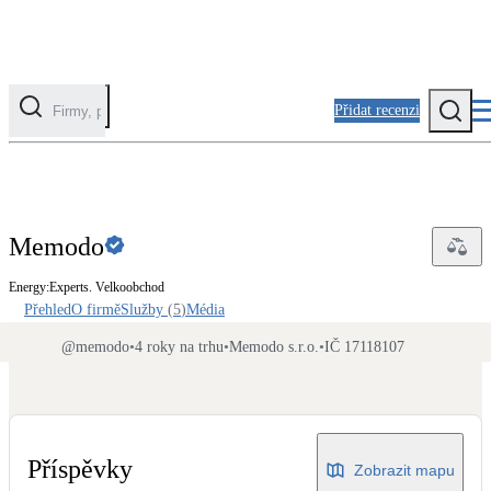
Přidat recenzi
Kategorie
Fotovoltaika
Memodo
Solární ohřev vody
Energy:Experts. Velkoobchod
Přehled
O firmě
Služby
(
5
)
Média
Tepelná čerpadla
Klimatizace pro vytápění
@
memodo
•
4 roky na trhu
•
Memodo s.r.o.
•
IČ 17118107
Zateplení
Obálka budovy
Příspěvky
Zobrazit mapu