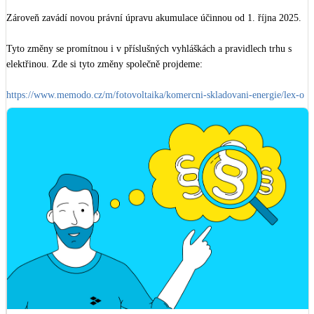
Zároveň zavádí novou právní úpravu akumulace účinnou od 1. října 2025. 

Tyto změny se promítnou i v příslušných vyhláškách a pravidlech trhu s 
elektřinou. Zde si tyto změny společně projdeme: 

https://www.memodo.cz/m/fotovoltaika/komercni-skladovani-energie/lex-o
ze-iii-a-vyhlasky-eru/