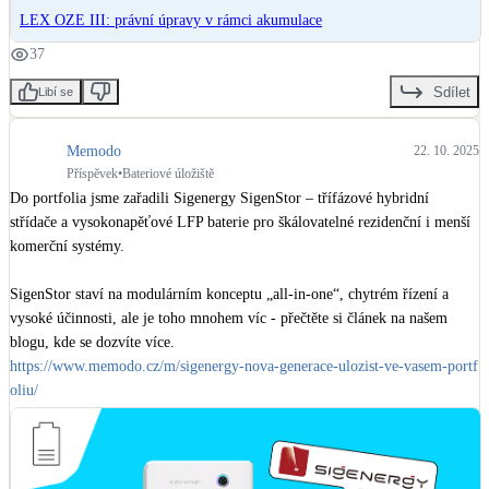
LEX OZE III: právní úpravy v rámci akumulace
37
Sdílet
Libí se
Memodo
22. 10. 2025
Příspěvek
•
Bateriové úložiště
Do portfolia jsme zařadili Sigenergy SigenStor – třífázové hybridní 
střídače a vysokonapěťové LFP baterie pro škálovatelné rezidenční i menší 
komerční systémy. 

SigenStor staví na modulárním konceptu „all-in-one“, chytrém řízení a 
vysoké účinnosti, ale je toho mnohem víc - přečtěte si článek na našem 
https://www.memodo.cz/m/sigenergy-nova-generace-ulozist-ve-vasem-portf
oliu/