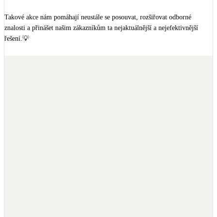
Takové akce nám pomáhají neustále se posouvat, rozšiřovat odborné 
znalosti a přinášet našim zákazníkům ta nejaktuálnější a nejefektivnější 
řešení.💡

Děkujeme organizátorům za skvělou atmosféru a inspirativní den!🤝