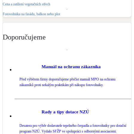
Cena a zatížení vegetačních střech
Fotovoltaika na fasádu, balkon nebo plot
Doporučujeme
Manuál na ochranu zákazníka
Před výběrem firmy doporučujeme přečíst manuál MPO na ochranu
zákazníků proti nekalým praktikám při nákupu fotovoltaiky.
Rady a tipy dotace NZÚ
Desatera pro výběr dodavatele tepelného čerpadla a fotovoltaiky pro dotační
program NZÚ. Vydalo SFŽP ve spolupráci s odbornými asociacemi.