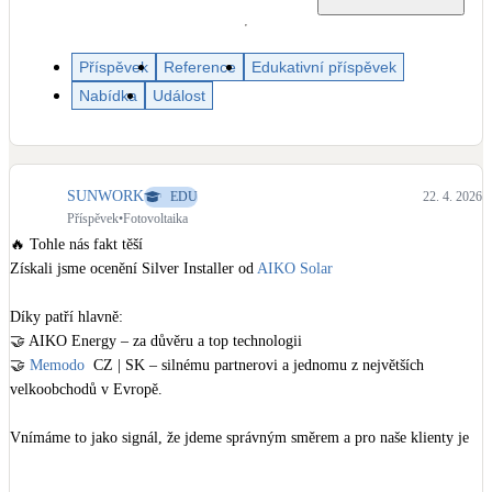
Dotační, energetické služby
Příspěvek
Reference
Edukativní příspěvek
Solární termický systém
Nabídka
Událost
Na přípravu teplé vody i přitápění
Klimatizace
Tepelná čerpadla na chlazení
SUNWORK
EDU
22. 4. 2026
Příspěvek
•
Fotovoltaika
🔥 Tohle nás fakt těší

Větrání s rekuperací
Získali jsme ocenění Silver Installer od 
AIKO Solar
Teplovzdušné vytápění
Díky patří hlavně:

Okna / dveře
🤝 AIKO Energy – za důvěru a top technologii

Balkonové sestavy
🤝 
Memodo
  CZ | SK – silnému partnerovi a jednomu z největších 
velkoobchodů v Evropě.

Rekonstrukce
Vnímáme to jako signál, že jdeme správným směrem a pro naše klienty je 
to jistota, že používáme kvalitní a prověřené komponenty.
