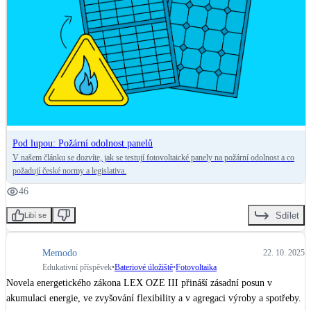
Pod lupou: Požární odolnost panelů
V našem článku se dozvíte, jak se testují fotovoltaické panely na požární odolnost a co
požadují české normy a legislativa.
46
Sdílet
Libí se
Memodo
22. 10. 2025
Edukativní příspěvek
•
Bateriové úložiště
•
Fotovoltaika
Novela energetického zákona LEX OZE III přináší zásadní posun v 
akumulaci energie, ve zvyšování flexibility a v agregaci výroby a spotřeby. 
