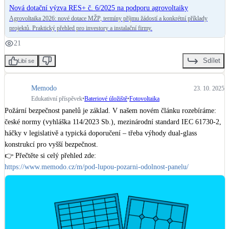
Nová dotační výzva RES+ č. 6/2025 na podporu agrovoltaiky
Agrovoltaika 2026: nové dotace MŽP, termíny příjmu žádostí a konkrétní příklady
projektů. Praktický přehled pro investory a instalační firmy.
21
Sdílet
Libí se
Memodo
23. 10. 2025
Edukativní příspěvek
•
Bateriové úložiště
•
Fotovoltaika
Požární bezpečnost panelů je základ. V našem novém článku rozebíráme: 
české normy (vyhláška 114/2023 Sb.), mezinárodní standard IEC 61730‑2, 
háčky v legislativě a typická doporučení – třeba výhody dual‑glass 
konstrukcí pro vyšší bezpečnost.

https://www.memodo.cz/m/pod-lupou-pozarni-odolnost-panelu/