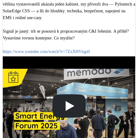
většina vystavovatelů ukázala jeden kabinet, my přivezli dva — Pylontech a 
SolarEdge CSS — a šli do hloubky: technika, bezpečnost, napojení na 
EMS i reálné use-casy. 

Signál je jasný: trh se posouvá k propracovaným C&I řešením. A příště? 
Vystavíme rovnou kontejner. Co myslíte?

https://www.youtube.com/watch?v=7ZxXHVtqptI