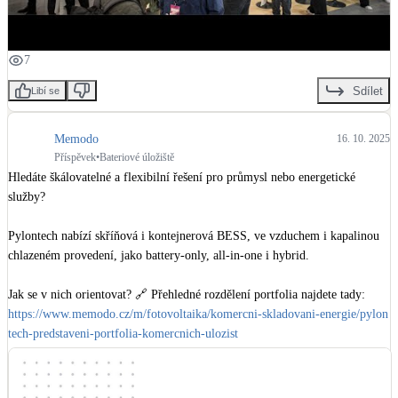
7
Sdílet
Libí se
Memodo
16. 10. 2025
Příspěvek
•
Bateriové úložiště
Hledáte škálovatelné a flexibilní řešení pro průmysl nebo energetické 
služby?

Pylontech nabízí skříňová i kontejnerová BESS, ve vzduchem i kapalinou 
chlazeném provedení, jako battery-only, all-in-one i hybrid. 

https://www.memodo.cz/m/fotovoltaika/komercni-skladovani-energie/pylon
tech-predstaveni-portfolia-komercnich-ulozist