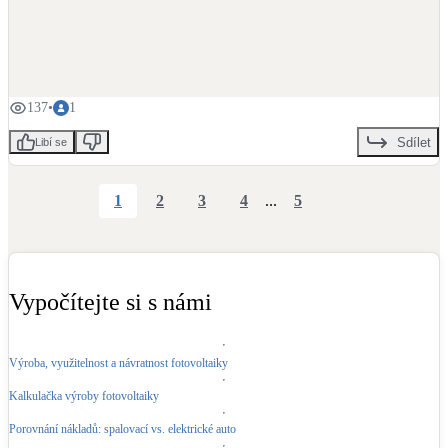
137
•
1
Sdílet
Libí se
1
2
3
4
...
5
Vypočítejte si s námi
Výroba, využitelnost a návratnost fotovoltaiky
Kalkulačka výroby fotovoltaiky
Porovnání nákladů: spalovací vs. elektrické auto