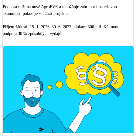
Podpora míří na nové AgroFVE a umožňuje zahrnout i bateriovou 
akumulaci, pokud je součástí projektu. 

Příjem žádostí: 15. 1. 2026–30. 6. 2027, alokace 300 mil. Kč, max. 
podpora 30 % způsobilých výdajů.

Na co si dát pozor? Dozvíte se v článku.

https://www.memodo.cz/m/fotovoltaika/fotovoltaicke-systemy/dotacni-vyzv
a-res-c-6/2025-na-podporu-agrivoltaiky/