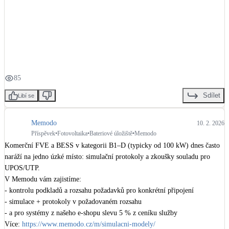
Kotle
#spolehlivydodavatel
Hlavní zdroje vytápění
Bateriové úložiště
Pouze velké BESS
85
Novostavby
Sdílet
Libí se
Memodo
10. 2. 2026
Stínicí technika
Příspěvek
•
Fotovoltaika
•
Bateriové úložiště
•
Memodo
Žaluzie, markýzy, pergoly
Komerční FVE a BESS v kategorii B1–D (typicky od 100 kW) dnes často 
naráží na jedno úzké místo: simulační protokoly a zkoušky souladu pro 
Rekuperace tepla odpadní vody
UPOS/UTP.

Šedá i černá odpadní voda
V Memodu vám zajistíme:

- kontrolu podkladů a rozsahu požadavků pro konkrétní připojení

- simulace + protokoly v požadovaném rozsahu

Kamna / krby
- a pro systémy z našeho e-shopu slevu 5 % z ceníku služby

Doplňkové zdroje vytápění
Více: 
https://www.memodo.cz/m/simulacni-modely/