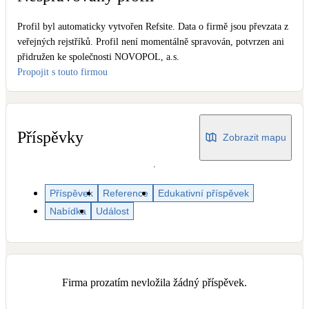
Dotační, energetické služby
Profil byl automaticky vytvořen Refsite. Data o firmě jsou převzata z
veřejných rejstříků. Profil není momentálně spravován, potvrzen ani
Solární termický systém
přidružen ke společnosti NOVOPOL, a.s.
Na přípravu teplé vody i přitápění
Propojit s touto firmou
Klimatizace
Tepelná čerpadla na chlazení
Příspěvky
Zobrazit mapu
Větrání s rekuperací
Teplovzdušné vytápění
Příspěvek
Reference
Edukativní příspěvek
Nabídka
Událost
Okna / dveře
Balkonové sestavy
Rekonstrukce
Firma prozatím nevložila žádný příspěvek.