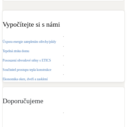
Kotle
Hlavní zdroje vytápění
Vypočítejte si s námi
Bateriové úložiště
Pouze velké BESS
Úspora energie zateplením střechy/půdy
Tepelná ztráta domu
Novostavby
Posouzení obvodové stěny s ETICS
Součinitel prostupu tepla konstrukce
Stínicí technika
Žaluzie, markýzy, pergoly
Ekonomika oken, dveří a zasklení
Rekuperace tepla odpadní vody
Šedá i černá odpadní voda
Doporučujeme
Kamna / krby
Doplňkové zdroje vytápění