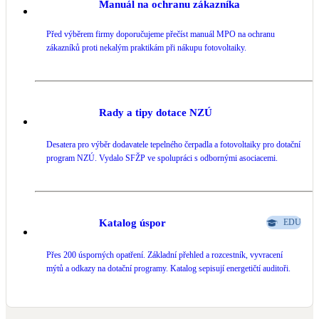
Manuál na ochranu zákazníka
LED osvětlení
Před výběrem firmy doporučujeme přečíst manuál MPO na ochranu
Vnitřní i venkovní
zákazníků proti nekalým praktikám při nákupu fotovoltaiky.
Retence deštové vody
Akumulace dešťovky
Rady a tipy dotace NZÚ
NEW
Zelená střecha
Desatera pro výběr dodavatele tepelného čerpadla a fotovoltaiky pro dotační
Vegetační střechy
program NZÚ. Vydalo SFŽP ve spolupráci s odbornými asociacemi.
NEW
Větrné elektrárny
Malé i velké turbíny
Katalog úspor
EDU
Přes 200 úsporných opatření. Základní přehled a rozcestník, vyvracení
mýtů a odkazy na dotační programy. Katalog sepisují energetičtí auditoři.