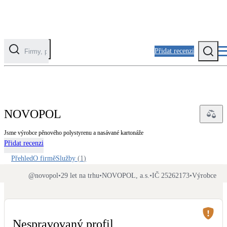
Přidat recenzi
Kategorie
Fotovoltaika
NOVOPOL
Solární ohřev vody
Jsme výrobce pěnového polystyrenu a nasávané kartonáže
Přidat recenzi
Tepelná čerpadla
Klimatizace pro vytápění
Přehled
O firmě
Služby
(
1
)
@
novopol
•
29 let na trhu
•
NOVOPOL, a.s.
•
IČ 25262173
•
Výrobce
Zateplení
Obálka budovy
Nespravovaný profil