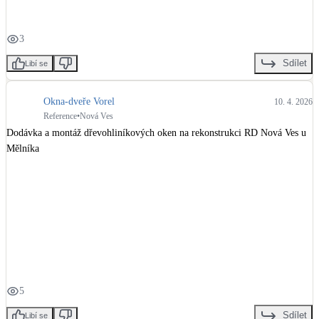
LED osvětlení
3
Vnitřní i venkovní
Sdílet
Libí se
Retence deštové vody
Akumulace dešťovky
Okna-dveře Vorel
10. 4. 2026
Reference
•
Nová Ves
Dodávka a montáž dřevohliníkových oken na rekonstrukci RD Nová Ves u 
NEW
Zelená střecha
Mělníka
Vegetační střechy
NEW
Větrné elektrárny
Malé i velké turbíny
5
Sdílet
Libí se