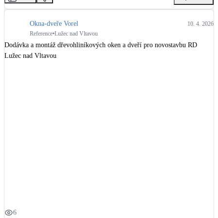
Okna-dveře Vorel
10. 4. 2026
Reference
•
Lužec nad Vltavou
Dodávka a montáž dřevohliníkových oken a dveří pro novostavbu RD 
Lužec nad Vltavou
6