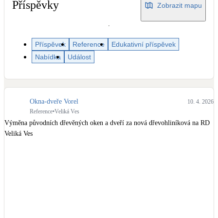
Dotační, energetické služby
Příspěvky
Zobrazit mapu
Solární termický systém
Příspěvek
Reference
Edukativní příspěvek
Na přípravu teplé vody i přitápění
Nabídka
Událost
Klimatizace
Tepelná čerpadla na chlazení
Okna-dveře Vorel
10. 4. 2026
Větrání s rekuperací
Reference
•
Veliká Ves
Teplovzdušné vytápění
Výměna původních dřevěných oken a dveří za nová dřevohliníková na RD 
Veliká Ves
Okna / dveře
Balkonové sestavy
Rekonstrukce