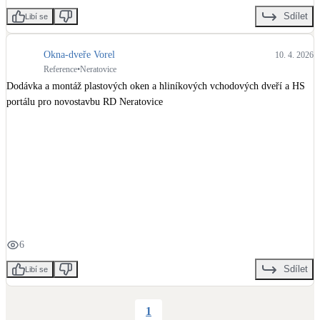
Sdílet
Libí se
Okna-dveře Vorel
10. 4. 2026
Reference
•
Neratovice
Dodávka a montáž plastových oken a hliníkových vchodových dveří a HS 
portálu pro novostavbu RD Neratovice
6
Sdílet
Libí se
1