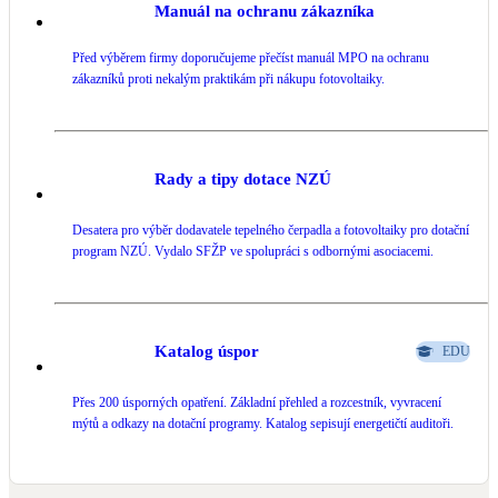
Manuál na ochranu zákazníka
Před výběrem firmy doporučujeme přečíst manuál MPO na ochranu
zákazníků proti nekalým praktikám při nákupu fotovoltaiky.
Rady a tipy dotace NZÚ
Desatera pro výběr dodavatele tepelného čerpadla a fotovoltaiky pro dotační
program NZÚ. Vydalo SFŽP ve spolupráci s odbornými asociacemi.
Katalog úspor
EDU
Přes 200 úsporných opatření. Základní přehled a rozcestník, vyvracení
mýtů a odkazy na dotační programy. Katalog sepisují energetičtí auditoři.