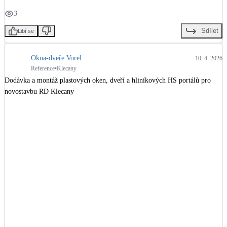
Kotle
3
Hlavní zdroje vytápění
Sdílet
Libí se
Bateriové úložiště
Pouze velké BESS
Okna-dveře Vorel
10. 4. 2026
Reference
•
Klecany
Dodávka a montáž plastových oken, dveří a hliníkových HS portálů pro 
novostavbu RD Klecany
Novostavby
Stínicí technika
Žaluzie, markýzy, pergoly
Rekuperace tepla odpadní vody
Šedá i černá odpadní voda
Kamna / krby
Doplňkové zdroje vytápění