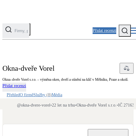
Přidat recenzi
Kategorie
Fotovoltaika
Okna-dveře Vorel
Solární ohřev vody
Okna–dveře Vorel s.r.o. – výměna oken, dveří a stínění na klíč v Mělníku, Praze a okolí.
Přidat recenzi
Tepelná čerpadla
Klimatizace pro vytápění
Přehled
O firmě
Služby
(
8
)
Média
@
okna-dvere-vorel
•
22 let na trhu
•
Okna-dveře Vorel s.r.o.
•
IČ 27163
Zateplení
Obálka budovy