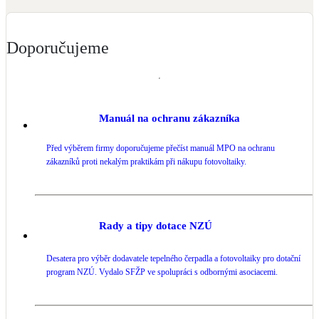
Kotle
Hlavní zdroje vytápění
Doporučujeme
Bateriové úložiště
Pouze velké BESS
Manuál na ochranu zákazníka
Novostavby
Před výběrem firmy doporučujeme přečíst manuál MPO na ochranu
zákazníků proti nekalým praktikám při nákupu fotovoltaiky.
Stínicí technika
Žaluzie, markýzy, pergoly
Rady a tipy dotace NZÚ
Rekuperace tepla odpadní vody
Šedá i černá odpadní voda
Desatera pro výběr dodavatele tepelného čerpadla a fotovoltaiky pro dotační
program NZÚ. Vydalo SFŽP ve spolupráci s odbornými asociacemi.
Kamna / krby
Doplňkové zdroje vytápění