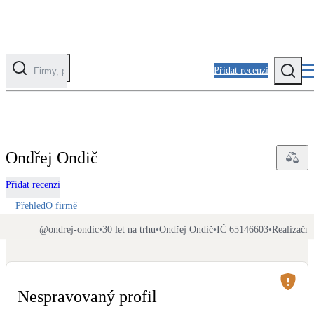
Přidat recenzi
Kategorie
Fotovoltaika
Ondřej Ondič
Solární ohřev vody
Přidat recenzi
Tepelná čerpadla
Přehled
O firmě
Klimatizace pro vytápění
@
ondrej-ondic
•
30 let na trhu
•
Ondřej Ondič
•
IČ 65146603
•
Realizační
Zateplení
Obálka budovy
Nespravovaný profil