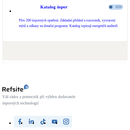
Katalog úspor
EDU
LED osvětlení
Vnitřní i venkovní
Přes 200 úsporných opatření. Základní přehled a rozcestník, vyvracení
mýtů a odkazy na dotační programy. Katalog sepisují energetičtí auditoři.
Retence deštové vody
Akumulace dešťovky
NEW
Zelená střecha
Vegetační střechy
NEW
Větrné elektrárny
Malé i velké turbíny
Váš rádce a pomocník při výběru dodavatele
úsporných technologií