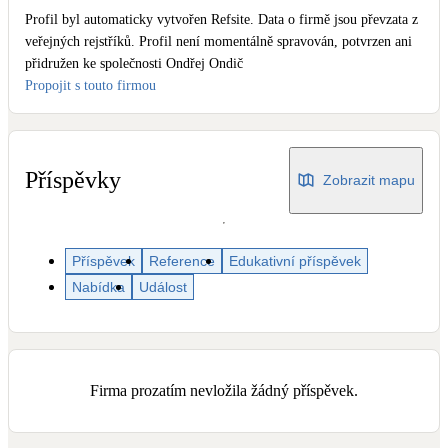
Dotační, energetické služby
Profil byl automaticky vytvořen Refsite. Data o firmě jsou převzata z
veřejných rejstříků. Profil není momentálně spravován, potvrzen ani
přidružen ke společnosti Ondřej Ondič
Solární termický systém
Propojit s touto firmou
Na přípravu teplé vody i přitápění
Klimatizace
Tepelná čerpadla na chlazení
Příspěvky
Zobrazit mapu
Větrání s rekuperací
Teplovzdušné vytápění
Příspěvek
Reference
Edukativní příspěvek
Nabídka
Událost
Okna / dveře
Balkonové sestavy
Firma prozatím nevložila žádný příspěvek.
Rekonstrukce