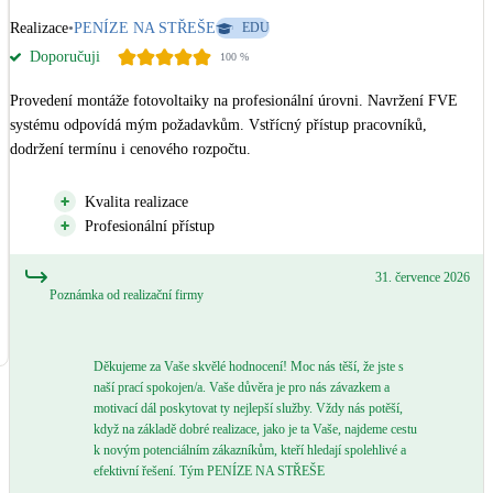
Realizace
•
PENÍZE NA STŘEŠE
EDU
Doporučuji
100
%
Provedení montáže fotovoltaiky na profesionální úrovni. Navržení FVE 
systému odpovídá mým požadavkům. Vstřícný přístup pracovníků, 
dodržení termínu i cenového rozpočtu.
Kvalita realizace
Profesionální přístup
31. července 2026
Poznámka od realizační firmy
Děkujeme za Vaše skvělé hodnocení! Moc nás těší, že jste s
naší prací spokojen/a. Vaše důvěra je pro nás závazkem a
motivací dál poskytovat ty nejlepší služby. Vždy nás potěší,
když na základě dobré realizace, jako je ta Vaše, najdeme cestu
k novým potenciálním zákazníkům, kteří hledají spolehlivé a
efektivní řešení. Tým PENÍZE NA STŘEŠE