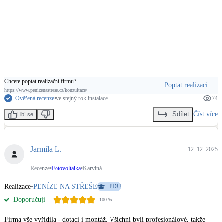
Chcete poptat realizační firmu?
Poptat realizaci
https://www.penizenastrese.cz/konzultace/
Ověřená recenze
•
ve stejný rok instalace
74
Číst více
Sdílet
Libí se
Jarmila L.
12. 12. 2025
Recenze
•
Fotovoltaika
•
Karviná
Realizace
•
PENÍZE NA STŘEŠE
EDU
Doporučuji
100
%
Firma vše vyřídila - dotaci i montáž. Všichni byli profesionálové, takže 