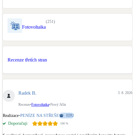
Kotle
Hlavní zdroje vytápění
(
251
)
Fotovoltaika
Bateriové úložiště
Pouze velké BESS
Novostavby
Recenze třetích stran
Stínicí technika
Žaluzie, markýzy, pergoly
Radek B.
3. 8. 2026
Rekuperace tepla odpadní vody
Šedá i černá odpadní voda
Recenze
•
Fotovoltaika
•
Nový Jičín
Realizace
•
PENÍZE NA STŘEŠE
EDU
Kamna / krby
Doporučuji
100
%
Doplňkové zdroje vytápění