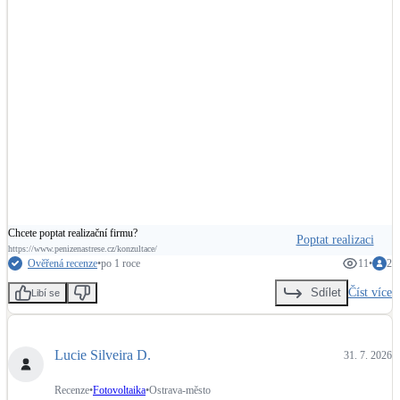
Chcete poptat realizační firmu?
Poptat realizaci
https://www.penizenastrese.cz/konzultace/
Ověřená recenze
•
po 1 roce
11
•
2
Číst více
Sdílet
Libí se
Lucie Silveira D.
31. 7. 2026
Recenze
•
Fotovoltaika
•
Ostrava-město