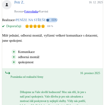
Petr Z.
16. 12. 2025
Recenze
•
Fotovoltaika
•
Karviná
Realizace
•
PENÍZE NA STŘEŠE
EDU
Doporučuji
100
%
Milé jednání, odborná montáž, vyřízení veškeré komunikace s dotacemi, 
jsme spokojeni.
Komunikace
odborná montáž
spokojenost
16. prosince 2025
Poznámka od realizační firmy
Děkujeme za Vaše skvělé hodnocení! Moc nás těší, že jste s
naší prací spokojen/a. Vaše důvěra je pro nás závazkem a
motivací dál poskytovat ty nejlepší služby. Vždy nás potěší,