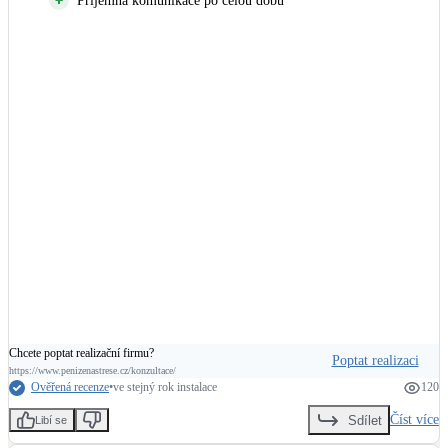
Příjemná komunikace po celou dobu
Chcete poptat realizační firmu?
Poptat realizaci
https://www.penizenastrese.cz/konzultace/
Ověřená recenze
•
ve stejný rok instalace
120
Číst více
Sdílet
Libí se