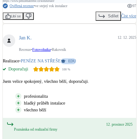
https://www.penizenastrese.cz/konzultace/
Ověřená recenze
•
ve stejný rok instalace
97
Číst více
Sdílet
Libí se
Jan K.
12. 12. 2025
Recenze
•
Fotovoltaika
•
Rakovník
Realizace
•
PENÍZE NA STŘEŠE
EDU
Doporučuji
100
%
Jsem velice spokojený, všechno běží, doporučuji.
profesionalita
hladký průběh instalace
všechno běží
12. prosince 2025
Poznámka od realizační firmy