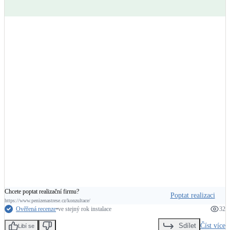
+
1
Chcete poptat realizační firmu?
Poptat realizaci
https://www.penizenastrese.cz/konzultace/
Ověřená recenze
•
ve stejný rok instalace
32
Číst více
Sdílet
Libí se