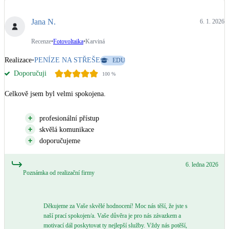
Jana N.
6. 1. 2026
Recenze
•
Fotovoltaika
•
Karviná
Realizace
•
PENÍZE NA STŘEŠE
EDU
Doporučuji
100
%
Celkově jsem byl velmi spokojena.
profesionální přístup
skvělá komunikace
doporučujeme
6. ledna 2026
Poznámka od realizační firmy
Děkujeme za Vaše skvělé hodnocení! Moc nás těší, že jste s
naší prací spokojen/a. Vaše důvěra je pro nás závazkem a
motivací dál poskytovat ty nejlepší služby. Vždy nás potěší,