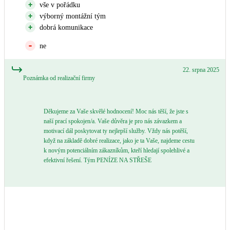
vše v pořádku
výborný montážní tým
dobrá komunikace
ne
22. srpna 2025
Poznámka od realizační firmy
Děkujeme za Vaše skvělé hodnocení! Moc nás těší, že jste s
naší prací spokojen/a. Vaše důvěra je pro nás závazkem a
motivací dál poskytovat ty nejlepší služby. Vždy nás potěší,
když na základě dobré realizace, jako je ta Vaše, najdeme cestu
k novým potenciálním zákazníkům, kteří hledají spolehlivé a
efektivní řešení. Tým PENÍZE NA STŘEŠE