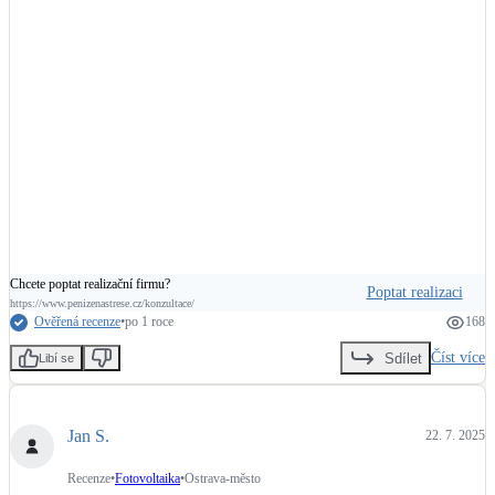
Chcete poptat realizační firmu?
Poptat realizaci
https://www.penizenastrese.cz/konzultace/
Ověřená recenze
•
po 1 roce
168
Číst více
Sdílet
Libí se
Jan S.
22. 7. 2025
Recenze
•
Fotovoltaika
•
Ostrava-město