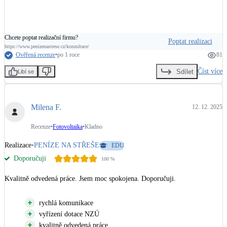
Chcete poptat realizační firmu?
Poptat realizaci
https://www.penizenastrese.cz/konzultace/
Ověřená recenze
•
po 1 roce
81
Číst více
Sdílet
Libí se
Milena F.
12. 12. 2025
Recenze
•
Fotovoltaika
•
Kladno
Realizace
•
PENÍZE NA STŘEŠE
EDU
Doporučuji
100
%
Kvalitně odvedená práce. Jsem moc spokojena. Doporučuji.
rychlá komunikace
vyřízení dotace NZÚ
kvalitně odvedená práce