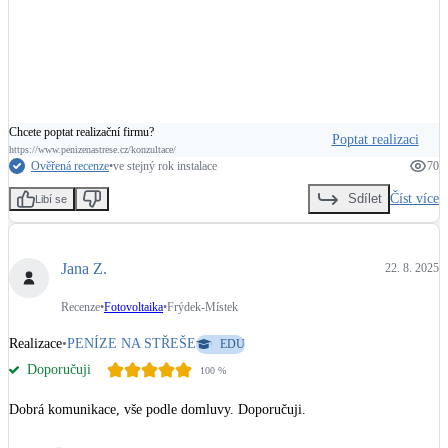
Chcete poptat realizační firmu?
Poptat realizaci
https://www.penizenastrese.cz/konzultace/
Ověřená recenze
•
ve stejný rok instalace
70
Číst více
Sdílet
Libí se
Jana Z.
22. 8. 2025
Recenze
•
Fotovoltaika
•
Frýdek-Místek
Realizace
•
PENÍZE NA STŘEŠE
EDU
Doporučuji
100
%
Dobrá komunikace, vše podle domluvy. Doporučuji.