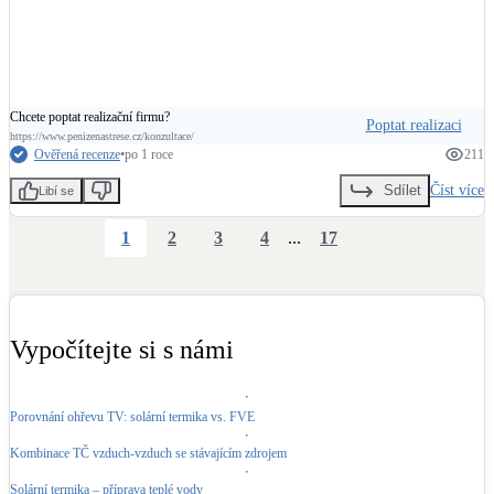
Chcete poptat realizační firmu?
Poptat realizaci
https://www.penizenastrese.cz/konzultace/
Ověřená recenze
•
po 1 roce
211
Číst více
Sdílet
Libí se
1
2
3
4
...
17
Vypočítejte si s námi
Porovnání ohřevu TV: solární termika vs. FVE
Kombinace TČ vzduch-vzduch se stávajícím zdrojem
Solární termika – příprava teplé vody