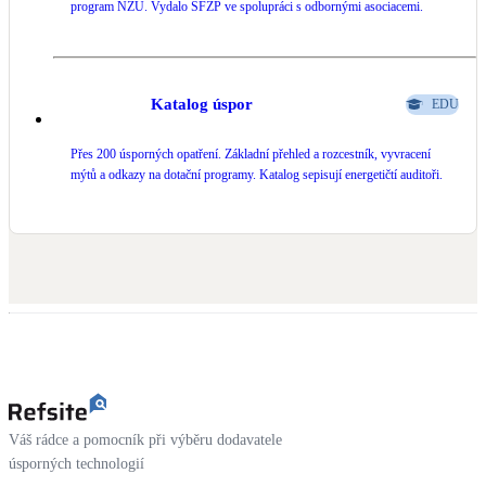
program NZÚ. Vydalo SFŽP ve spolupráci s odbornými asociacemi.
Katalog úspor
EDU
Přes 200 úsporných opatření. Základní přehled a rozcestník, vyvracení
mýtů a odkazy na dotační programy. Katalog sepisují energetičtí auditoři.
Váš rádce a pomocník při výběru dodavatele
úsporných technologií