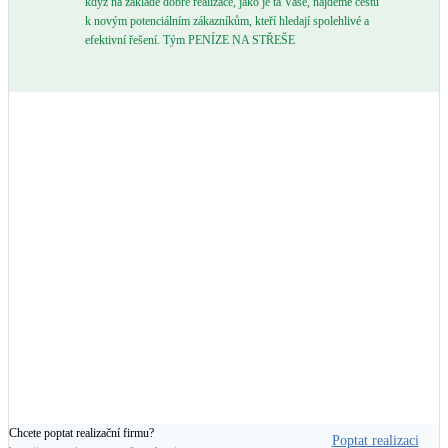
když na základě dobré realizace, jako je ta Vaše, najdeme cestu
k novým potenciálním zákazníkům, kteří hledají spolehlivé a
efektivní řešení. Tým PENÍZE NA STŘEŠE
Chcete poptat realizační firmu?
Poptat realizaci