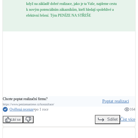
když na základě dobré realizace, jako je ta Vaše, najdeme cestu
k novým potenciálním zákazníkům, kteří hledají spolehlivé a
efektivní řešení. Tým PENÍZE NA STŘEŠE
Chcete poptat realizační firmu?
Poptat realizaci
https://www.penizenastrese.cz/konzultace/
Ověřená recenze
•
po 1 roce
164
Číst více
Sdílet
Libí se