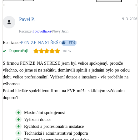
Pavel P.
9. 3. 2026
Recenze
•
Fotovoltaika
•
Nový Jičín
Realizace
•
PENÍZE NA STŘEŠE
EDU
Doporučuji
100
%
S firmou PENÍZE NA STŘEŠE jsem byl velice spokojený, protože 
všechno, co jsme si na začátku domluvili splnili a jednání bylo po celou 
dobu velice profesionální. Vyřízení dotace a instalace - vše proběhlo na 
výbornou.

Pokud hledáte spolehlivou firmu na FVE můžu s klidným svědomím 
doporučit.
Maximální spokojenost
Vyřízení dotace
Rychlost a profesionalita instalace
Technická i administrativní podpora