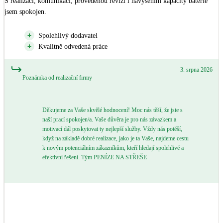
S realizací, komunikací, provedenou revizí i navýšením kapacity baterie 
jsem spokojen.
LED osvětlení
Vnitřní i venkovní
Spolehlivý dodavatel
Kvalitně odvedená práce
Retence deštové vody
Akumulace dešťovky
3. srpna 2026
Poznámka od realizační firmy
NEW
Zelená střecha
Vegetační střechy
Děkujeme za Vaše skvělé hodnocení! Moc nás těší, že jste s
naší prací spokojen/a. Vaše důvěra je pro nás závazkem a
motivací dál poskytovat ty nejlepší služby. Vždy nás potěší,
NEW
Větrné elektrárny
když na základě dobré realizace, jako je ta Vaše, najdeme cestu
Malé i velké turbíny
k novým potenciálním zákazníkům, kteří hledají spolehlivé a
efektivní řešení. Tým PENÍZE NA STŘEŠE