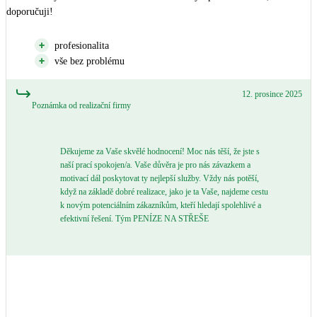
doporučuji!
profesionalita
vše bez problému
12. prosince 2025
Poznámka od realizační firmy
Děkujeme za Vaše skvělé hodnocení! Moc nás těší, že jste s
naší prací spokojen/a. Vaše důvěra je pro nás závazkem a
motivací dál poskytovat ty nejlepší služby. Vždy nás potěší,
když na základě dobré realizace, jako je ta Vaše, najdeme cestu
k novým potenciálním zákazníkům, kteří hledají spolehlivé a
efektivní řešení. Tým PENÍZE NA STŘEŠE