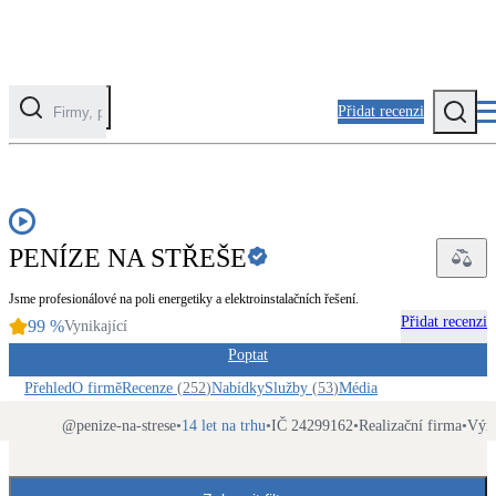
Přidat recenzi
EDU
Kategorie
Fotovoltaika
PENÍZE NA STŘEŠE
Solární ohřev vody
Jsme profesionálové na poli energetiky a elektroinstalačních řešení.
Tepelná čerpadla
Přidat recenzi
99
%
Vynikající
Klimatizace pro vytápění
Poptat
Přehled
O firmě
Recenze
(
252
)
Nabídky
Služby
(
53
)
Média
Zateplení
Obálka budovy
@
penize-na-strese
•
14 let na trhu
•
IČ 24299162
•
Realizační firma
•
Výr