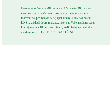
Děkujeme za Vaše skvělé hodnocení! Moc nás těší, že jste s
naší prací spokojen/a. Vaše důvěra je pro nás závazkem a
motivací dál poskytovat ty nejlepší služby. Vždy nás potěší,
když na základě dobré realizace, jako je ta Vaše, najdeme cestu
k novým potenciálním zákazníkům, kteří hledají spolehlivé a
efektivní řešení. Tým PENÍZE NA STŘEŠE