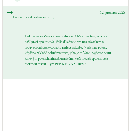
12. prosince 2025
Poznámka od realizační firmy
Děkujeme za Vaše skvělé hodnocení! Moc nás těší, že jste s
naší prací spokojen/a. Vaše důvěra je pro nás závazkem a
motivací dál poskytovat ty nejlepší služby. Vždy nás potěší,
když na základě dobré realizace, jako je ta Vaše, najdeme cestu
k novým potenciálním zákazníkům, kteří hledají spolehlivé a
efektivní řešení. Tým PENÍZE NA STŘEŠE