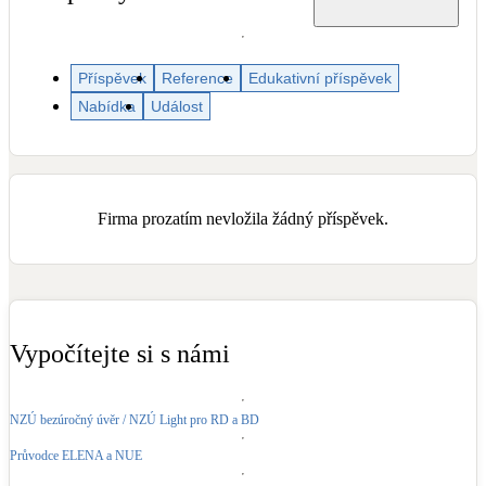
Dotační, energetické služby
Příspěvek
Reference
Edukativní příspěvek
Solární termický systém
Na přípravu teplé vody i přitápění
Nabídka
Událost
Klimatizace
Tepelná čerpadla na chlazení
Firma prozatím nevložila žádný příspěvek.
Větrání s rekuperací
Teplovzdušné vytápění
Okna / dveře
Vypočítejte si s námi
Balkonové sestavy
NZÚ bezúročný úvěr / NZÚ Light pro RD a BD
Rekonstrukce
Průvodce ELENA a NUE