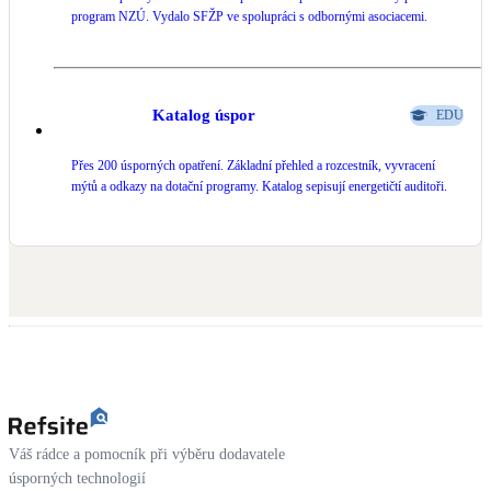
program NZÚ. Vydalo SFŽP ve spolupráci s odbornými asociacemi.
LED osvětlení
Vnitřní i venkovní
Katalog úspor
EDU
Retence deštové vody
Akumulace dešťovky
Přes 200 úsporných opatření. Základní přehled a rozcestník, vyvracení
mýtů a odkazy na dotační programy. Katalog sepisují energetičtí auditoři.
NEW
Zelená střecha
Vegetační střechy
NEW
Větrné elektrárny
Malé i velké turbíny
Váš rádce a pomocník při výběru dodavatele
úsporných technologií