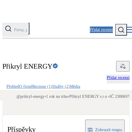
Přidat recenzi
Kategorie
Fotovoltaika
Přikryl ENERGY
Solární ohřev vody
Přidat recenzi
Tepelná čerpadla
Přehled
O firmě
Recenze
(
1
)
Služby
(
2
)
Média
Klimatizace pro vytápění
@
prikryl-energy
•
1 rok na trhu
•
Přikryl ENERGY s.r.o.
•
IČ 23006978
Zateplení
Obálka budovy
Příspěvky
Zobrazit mapu