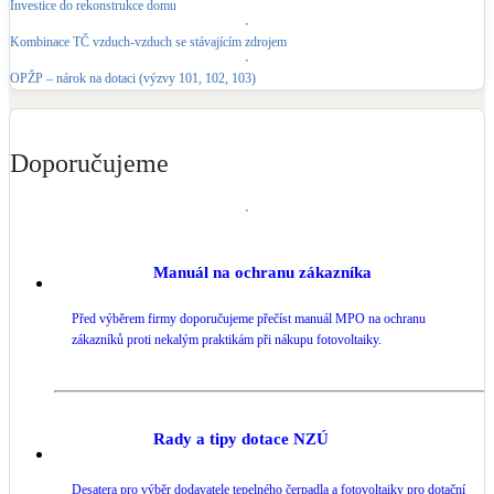
Investice do rekonstrukce domu
Kotle
Hlavní zdroje vytápění
Kombinace TČ vzduch-vzduch se stávajícím zdrojem
OPŽP – nárok na dotaci (výzvy 101, 102, 103)
Bateriové úložiště
Pouze velké BESS
Doporučujeme
Novostavby
Manuál na ochranu zákazníka
Stínicí technika
Žaluzie, markýzy, pergoly
Před výběrem firmy doporučujeme přečíst manuál MPO na ochranu
zákazníků proti nekalým praktikám při nákupu fotovoltaiky.
Rekuperace tepla odpadní vody
Šedá i černá odpadní voda
Rady a tipy dotace NZÚ
Kamna / krby
Doplňkové zdroje vytápění
Desatera pro výběr dodavatele tepelného čerpadla a fotovoltaiky pro dotační