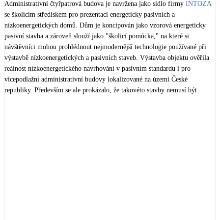
Administrativní čtyřpatrová budova je navržena jako sídlo firmy 
INTOZA
Kotle
se školicím střediskem pro prezentaci energeticky pasivních a 
Hlavní zdroje vytápění
nízkoenergetických domů. Dům je koncipován jako vzorová energeticky 
pasivní stavba a zároveň slouží jako "školicí pomůcka," na které si 
Bateriové úložiště
návštěvníci mohou prohlédnout nejmodernější technologie používané při 
Pouze velké BESS
výstavbě nízkoenergetických a pasivních staveb. Výstavba objektu ověřila 
reálnost nízkoenergetického navrhování v pasívním standardu i pro 
vícepodlažní administrativní budovy lokalizované na území České 
Novostavby
republiky. Především se ale prokázalo, že takovéto stavby nemusí být 
cenově nedostupné a jsou vhodné pro běžnou výstavbu.

Stínicí technika
Autoři návrhu: 
ATOS - 6
 .

Žaluzie, markýzy, pergoly
Projekt DPS: 
MS-projekce
 .

Vytápění: 
MAXXI – THERM
 .

Elektroinstalace: 
MEROPS
 .

Rekuperace tepla odpadní vody
Osvětlení 
Zumtobel Lighting
 .

Šedá i černá odpadní voda
Realizace stavby 
STASPO
 . 

Kamna / krby
Doplňkové zdroje vytápění
Zastavěná plocha (1.NP): 385,6 m2

+
7
Obestavěný prostor celkem 6194,7 m3
