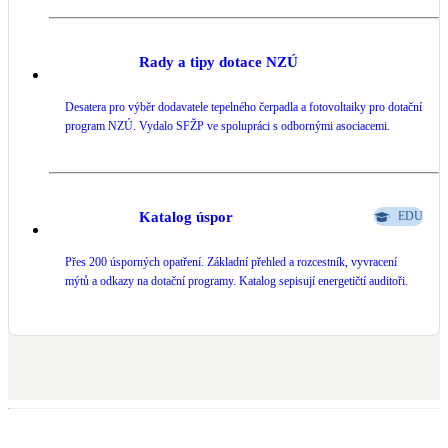
Rady a tipy dotace NZÚ
Desatera pro výběr dodavatele tepelného čerpadla a fotovoltaiky pro dotační
program NZÚ. Vydalo SFŽP ve spolupráci s odbornými asociacemi.
Katalog úspor
EDU
Přes 200 úsporných opatření. Základní přehled a rozcestník, vyvracení
mýtů a odkazy na dotační programy. Katalog sepisují energetičtí auditoři.