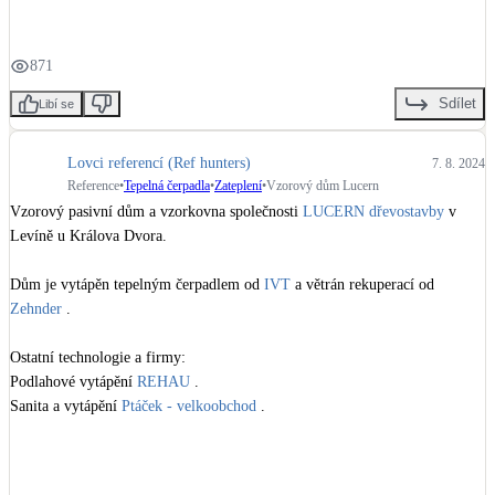
Podlahová plocha celkem 1267,7 m2, kancelářská plocha 734 m2

LED osvětlení
Kapacita budovy: stálí zaměstnanci 55 osob

Vnitřní i venkovní
871
Kapacita přednáškového sálu: až 50 osob

Náklady stavby: 120 000 000 Kč

Sdílet
Libí se
Retence deštové vody
Další zůčastněné firmy, technologie a materiály:

Akumulace dešťovky
Lovci referencí (Ref hunters)
7. 8. 2024
Tepelné izolace ISOVER od 
Saint-Gobain Construction Products CZ a.s.
Reference
•
Tepelná čerpadla
•
Zateplení
•
Vzorový dům Lucern
Okna: Uw=0,8 W/m2.K. 
REHAU
NEW
Vzorový pasivní dům a vzorkovna společnosti 
LUCERN dřevostavby
 v 
Zelená střecha
Větrání s rekuperací tepla: 
ATREA s.r.o.
 Duplex S

Vegetační střechy
Levíně u Králova Dvora. 

#pasivnidum
#pd
#2011
#FiremniInstalace
Dům je vytápěn tepelným čerpadlem od 
IVT
 a větrán rekuperací od 
NEW
Větrné elektrárny
Zehnder
 .

Malé i velké turbíny
Ostatní technologie a firmy:

Podlahové vytápění 
REHAU
 .

Sanita a vytápění 
Ptáček - velkoobchod
 .

Inteligentní řízení od 
Loxone
 .

Tepelné izolace 
Knauf Insulation
 .

Dveře, skříně a krytiny: 
Apokork studio
 .
