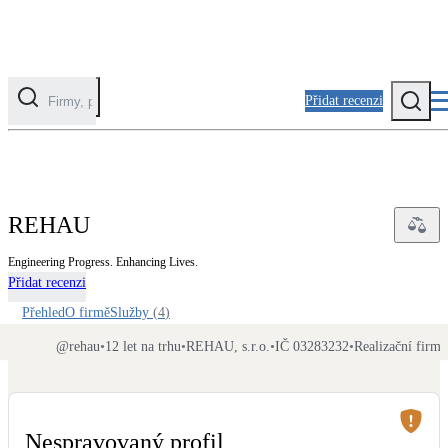
Přidat recenzi
Kategorie
Fotovoltaika
REHAU
Solární ohřev vody
Engineering Progress. Enhancing Lives.
Přidat recenzi
Tepelná čerpadla
Klimatizace pro vytápění
Přehled
O firmě
Služby
(
4
)
@
rehau
•
12 let na trhu
•
REHAU, s.r.o.
•
IČ 03283232
•
Realizační firma
Zateplení
Obálka budovy
Nespravovaný profil