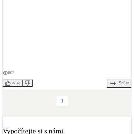
Laminátové podlahy 
SWISS KRONO
 .

Interiérové dveře 
PRÜM Designové dveře
 .

Schodiště 
Schody Stadler
#2021
#pasivnidum
#novostavba
#RodinnyDum
802
Sdílet
Libí se
1
Vypočítejte si s námi