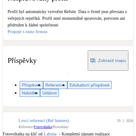
Dotační, energetické služby
Profil byl automaticky vytvořen Refsite. Data o firmě jsou převzata z
veřejných rejstříků. Profil není momentálně spravován, potvrzen ani
Solární termický systém
přidružen k žádné společnosti
Na přípravu teplé vody i přitápění
Propojit s touto firmou
Klimatizace
Tepelná čerpadla na chlazení
Příspěvky
Zobrazit mapu
Větrání s rekuperací
Teplovzdušné vytápění
Příspěvek
Reference
Edukativní příspěvek
Nabídka
Událost
Okna / dveře
Balkonové sestavy
Rekonstrukce
Lovci referencí (Ref hunters)
29. 1. 2026
Reference
•
Fotovoltaika
•
Rostoklaty
Fotovoltaika na klíč od 
Labona
  - Kompletní záznam realizace 