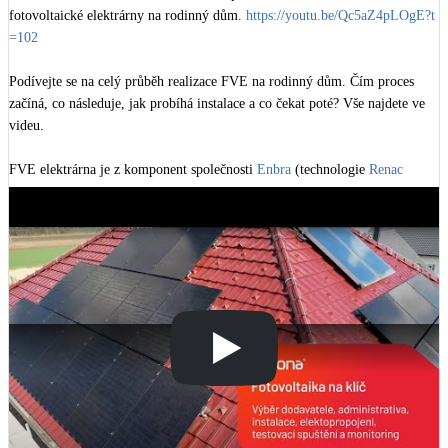
Kotle
fotovoltaické elektrárny na rodinný dům. 
https://youtu.be/Qc5aZ4pLOgE?t
Hlavní zdroje vytápění
=102
Podívejte se na celý průběh realizace FVE na rodinný dům. Čím proces 
Bateriové úložiště
začíná, co následuje, jak probíhá instalace a co čekat poté? Vše najdete ve 
Pouze velké BESS
videu.

FVE elektrárna je z komponent společnosti 
Enbra
 (technologie 
Renac 
Novostavby
Power
 )

Výkon elektrárny: 9,72 kW, baterie 18,7 kWh

Stínicí technika
Žaluzie, markýzy, pergoly
https://www.labona.cz/blog/fotovoltaika-na-klic-krok-za-krokem
Další zajímavosti o stavbě:

Rekuperace tepla odpadní vody
Dům je postaven z cihel Porotherm od 
Wienerberger
Šedá i černá odpadní voda
Zateplení ISOVER od 
Saint-Gobain Construction Products CZ a.s.
Střešní krytina TONDACH od 
Wienerberger
Kamna / krby
Doplňkové zdroje vytápění
Dům je větrán rekuperační jednotkou od 
Vent-Axia
 , dodavatelem byla 