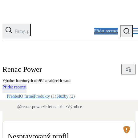
Přidat recenzi
Kategorie
Fotovoltaika
Renac Power
Solární ohřev vody
Výrobce bateriových uložišť a nabíjecích stanic
Přidat recenzi
Tepelná čerpadla
Klimatizace pro vytápění
Přehled
O firmě
Produkty
(
1
)
Služby
(
2
)
@
renac-power
•
9 let na trhu
•
Výrobce
Zateplení
Obálka budovy
Nespravovaný profil