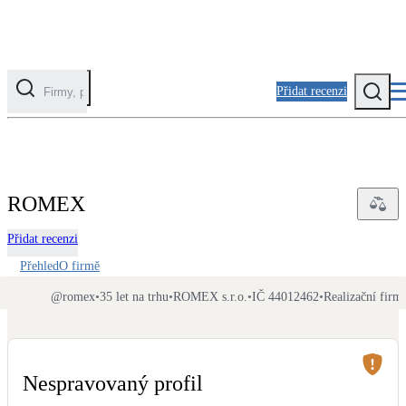
Přidat recenzi
Kategorie
Fotovoltaika
ROMEX
Solární ohřev vody
Přidat recenzi
Tepelná čerpadla
Přehled
O firmě
Klimatizace pro vytápění
@
romex
•
35 let na trhu
•
ROMEX s.r.o.
•
IČ 44012462
•
Realizační firm
Zateplení
Obálka budovy
Nespravovaný profil