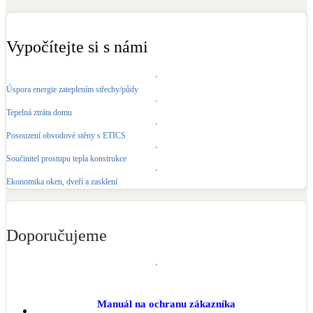
Kotle
Hlavní zdroje vytápění
Vypočítejte si s námi
Bateriové úložiště
Pouze velké BESS
Úspora energie zateplením střechy/půdy
Tepelná ztráta domu
Novostavby
Posouzení obvodové stěny s ETICS
Součinitel prostupu tepla konstrukce
Stínicí technika
Ekonomika oken, dveří a zasklení
Žaluzie, markýzy, pergoly
Rekuperace tepla odpadní vody
Doporučujeme
Šedá i černá odpadní voda
Kamna / krby
Doplňkové zdroje vytápění
Manuál na ochranu zákazníka