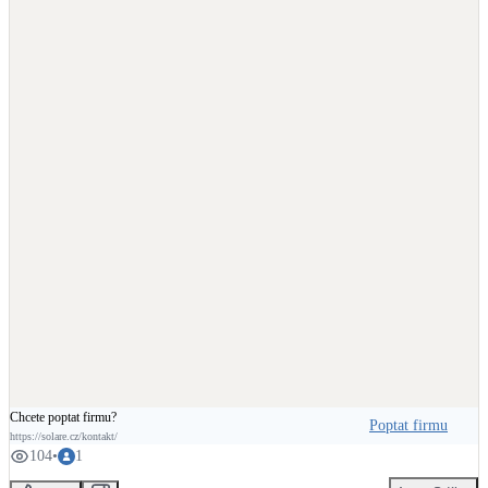
#Solare
#Fotovoltaika
#EnergieDostupnáProVšechny
Chcete poptat firmu?
Poptat firmu
https://solare.cz/kontakt/
104
•
1