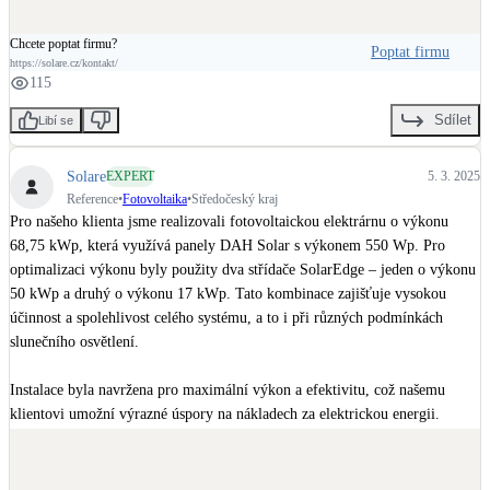
Chcete poptat firmu?
Poptat firmu
https://solare.cz/kontakt/
115
Sdílet
Libí se
Solare
EXPERT
5. 3. 2025
Reference
•
Fotovoltaika
•
Středočeský kraj
Pro našeho klienta jsme realizovali fotovoltaickou elektrárnu o výkonu 
68,75 kWp, která využívá panely DAH Solar s výkonem 550 Wp. Pro 
optimalizaci výkonu byly použity dva střídače SolarEdge – jeden o výkonu 
50 kWp a druhý o výkonu 17 kWp. Tato kombinace zajišťuje vysokou 
účinnost a spolehlivost celého systému, a to i při různých podmínkách 
slunečního osvětlení.

Instalace byla navržena pro maximální výkon a efektivitu, což našemu 
klientovi umožní výrazné úspory na nákladech za elektrickou energii.

Pro nezávaznou nabídku se nám ozvěte, 
Solare