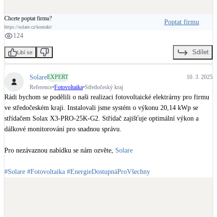
Chcete poptat firmu?
Poptat firmu
https://solare.cz/kontakt/
124
Sdílet
Libí se
Solare
EXPERT
10. 3. 2025
Reference
•
Fotovoltaika
•
Středočeský kraj
Rádi bychom se podělili o naši realizaci fotovoltaické elektrárny pro firmu 
ve středočeském kraji. Instalovali jsme systém o výkonu 20,14 kWp se 
střídačem Solax X3-PRO-25K-G2. Střídač zajišťuje optimální výkon a 
dálkové monitorování pro snadnou správu.

Pro nezávaznou nabídku se nám ozvěte, 
Solare
#Solare
#Fotovoltaika
#EnergieDostupnáProVšechny