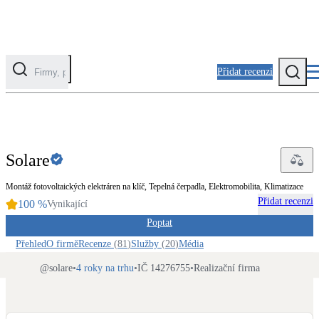
Přidat recenzi
EXPERT
Kategorie
Fotovoltaika
Solare
Solární ohřev vody
Montáž fotovoltaických elektráren na klíč, Tepelná čerpadla, Elektromobilita, Klimatizace
Přidat recenzi
100
%
Tepelná čerpadla
Vynikající
Klimatizace pro vytápění
Poptat
Přehled
O firmě
Recenze
(
81
)
Služby
(
20
)
Média
Zateplení
@
solare
•
4 roky na trhu
•
IČ 14276755
•
Realizační firma
Obálka budovy