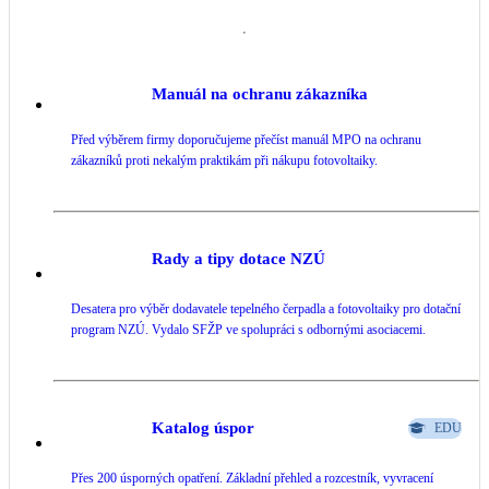
Manuál na ochranu zákazníka
Před výběrem firmy doporučujeme přečíst manuál MPO na ochranu
zákazníků proti nekalým praktikám při nákupu fotovoltaiky.
Rady a tipy dotace NZÚ
Desatera pro výběr dodavatele tepelného čerpadla a fotovoltaiky pro dotační
program NZÚ. Vydalo SFŽP ve spolupráci s odbornými asociacemi.
Katalog úspor
EDU
Přes 200 úsporných opatření. Základní přehled a rozcestník, vyvracení