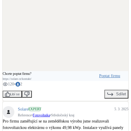
Chcete poptat firmu?
Poptat firmu
https://solare.cz/kontakt/
120
•
2
Sdílet
Libí se
Solare
EXPERT
5. 3. 2025
Reference
•
Fotovoltaika
•
Středočeský kraj
Pro firmu zaměřující se na zemědělskou výrobu jsme realizovali 
fotovoltaickou elektrárnu o výkonu 49,98 kWp. Instalace využívá panely 