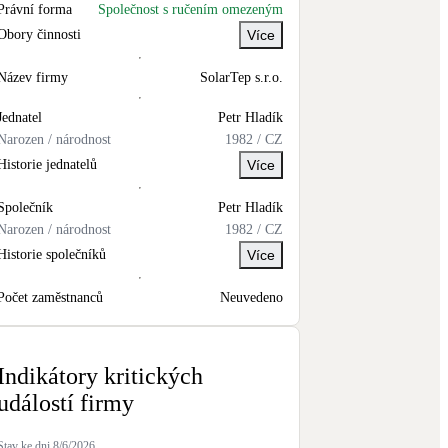
Právní forma
Společnost s ručením omezeným
Novostavby
Obory činnosti
Více
Název firmy
SolarTep s.r.o.
Kamna / krby
Doplňkové zdroje vytápění
Jednatel
Petr
Hladík
Narozen / národnost
1982
/
CZ
Historie jednatelů
Více
NEW
Zelená střecha
Vegetační střechy
Společník
Petr
Hladík
Narozen / národnost
1982
/
CZ
Historie společníků
Více
Počet zaměstnanců
Neuvedeno
Indikátory kritických
událostí firmy
Stav ke dni
8/6/2026