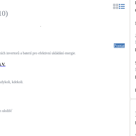
Bateriové úložiště
Pouze velké BESS
10
)
Rekuperace tepla odpadní vody
Šedá i černá odpadní voda
Poptat
Retence deštové vody
ích invertorů a baterií pro efektivní ukládání energie.
Akumulace dešťovky
.V.
kdykoli, kdekoli.
h uložišť