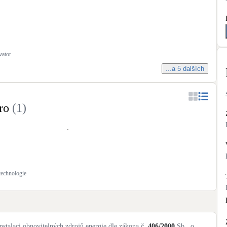
vator
...a 5 dalších
ro
(
1
)
technologie
nstalaci obnovitelných zdrojů energie dle zákona č.
406/2000
Sb., o