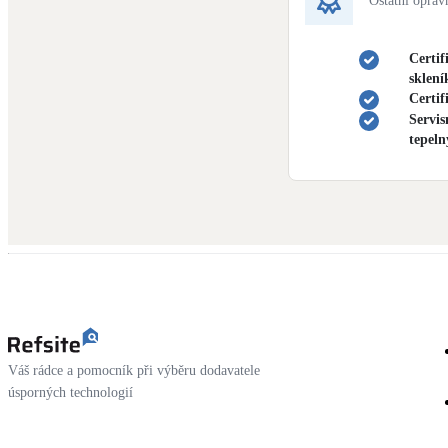
Ostatní opráv
Certif
sklen
Certif
Servis
tepeln
Váš rádce a pomocník při výběru dodavatele
úsporných technologií