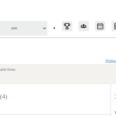
Kategorie
Tepelná čerpadla
Přehle
Klimatizace pro vytápění
zační firma
Solární termický systém
Na přípravu teplé vody i přitápění
(
4
)
Okna / dveře
Balkonové sestavy