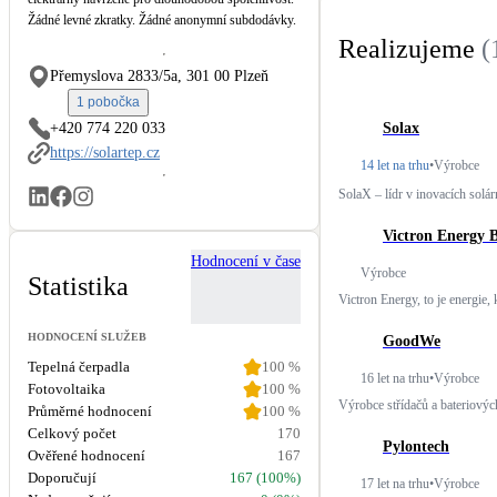
Kotle
Žádné levné zkratky. Žádné anonymní subdodávky.
Hlavní zdroje vytápění
Realizujeme
(
Přemyslova 2833/5a, 301 00 Plzeň
Stínicí technika
1 pobočka
Žaluzie, markýzy, pergoly
Solax
+420 774 220 033
https://solartep.cz
14 let na trhu
•
Výrobce
LED osvětlení
SolaX – lídr v inovacích solárn
Vnitřní i venkovní
Victron Energy B
Hodnocení v čase
NEW
Větrné elektrárny
Výrobce
Statistika
Malé i velké turbíny
Victron Energy, to je energie, 
HODNOCENÍ SLUŽEB
GoodWe
Tepelná čerpadla
100
%
16 let na trhu
•
Výrobce
Fotovoltaika
100
%
Výrobce střídačů a bateriovýc
Průměrné hodnocení
100
%
Celkový počet
170
Pylontech
Ověřené hodnocení
167
Doporučují
167 (100%)
17 let na trhu
•
Výrobce