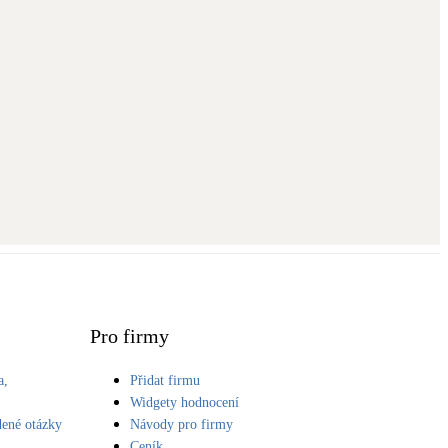
Pro firmy
a,
Přidat firmu
S
Widgety hodnocení
dené otázky
Návody pro firmy
Ceník