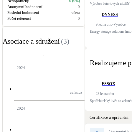
Nedoporučují
0 (0%)
Výrobce bateriových uložišť
Anonymní hodnocení
0
Poslední hodnocení
včera
DYNESS
Počet referencí
0
9 let na trhu
•
Výrobce
Energy storage solutions inno
Asociace a sdružení
(
3
)
Realizujeme p
2024
ESSOX
cefas.cz
23 let na trhu
Spotřebitelský úvěr na zelené 
2024
Certifikace a oprávnění
Oprávnění k i