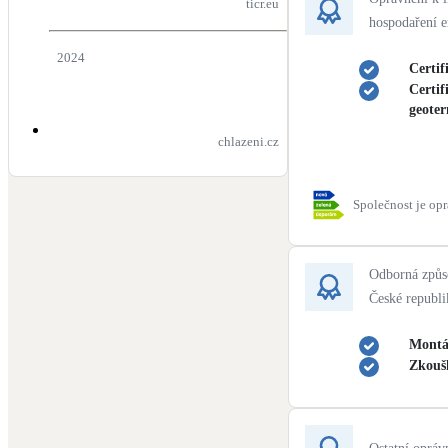
ticr.eu
hospodaření e
2024
Certif
Certif
geote
chlazeni.cz
Společnost je op
Odborná způso
České republ
Montá
Zkouš