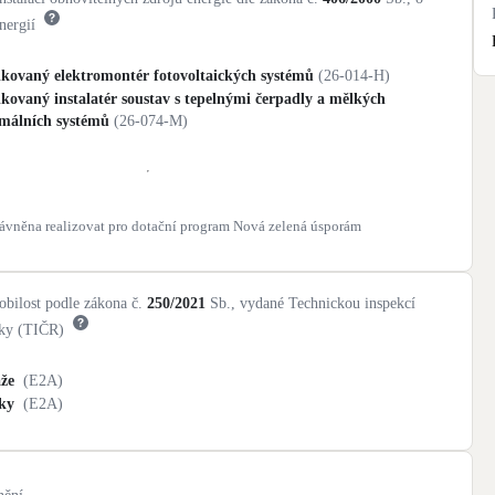
nergií
ikovaný elektromontér fotovoltaických systémů
(
26-014-H
)
ikovaný instalatér soustav s tepelnými čerpadly a mělkých
rmálních systémů
(
26-074-M
)
rávněna realizovat pro dotační program Nová zelená úsporám
bilost podle zákona č.
250/2021
Sb., vydané Technickou inspekcí
iky (TIČR)
že
(
E2A
)
ky
(
E2A
)