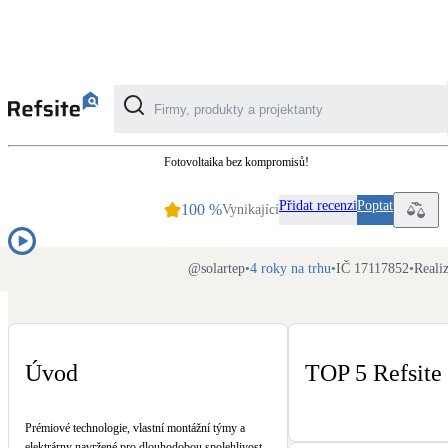
Solartep
Fotovoltaika bez kompromisů!
Kategorie
Přidat recenzi
Poptat
100
%
Vynikající
Fotovoltaika
Solární ohřev vody
@
solartep
•
4 roky na trhu
•
IČ 17117852
•
Reali
Dotační, energetické služby
Úvod
TOP 5 Refsite
Větrání s rekuperací
Teplovzdušné vytápění
Prémiové technologie, vlastní montážní týmy a
elektrárny navržené pro dlouhodobou spolehlivost.