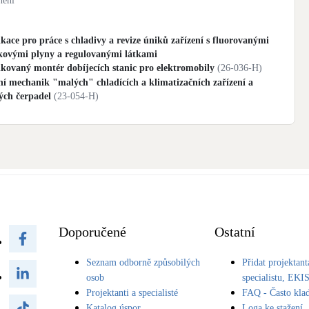
nění
ikace pro práce s chladivy a revize úniků zařízení s fluorovanými
íkovými plyny a regulovanými látkami
ikovaný montér dobíjecích stanic pro elektromobily
(
26-036-H
)
ní mechanik "malých" chladících a klimatizačních zařízení a
ých čerpadel
(
23-054-H
)
Doporučené
Ostatní
Seznam odborně způsobilých
Přidat projektant
osob
specialistu, EKI
Projektanti a specialisté
FAQ - Často kla
Katalog úspor
Loga ke stažení