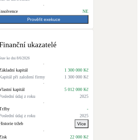
Insolvence
NE
Prověřit exekuce
Finanční ukazatelé
Stav ke dni
8/6/2026
Základní kapitál
1 300 000 Kč
Kapitál při založení firmy
1 300 000 Kč
Vlastní kapitál
5 012 000 Kč
Poslední údaj z roku
2025
Tržby
-
Poslední údaj z roku
2025
Historie tržeb
Více
Zisk
22 000 Kč