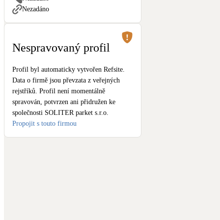
Kotle
Nezadáno
Hlavní zdroje vytápění
Stínicí technika
Nespravovaný profil
Žaluzie, markýzy, pergoly
Profil byl automaticky vytvořen Refsite.
Data o firmě jsou převzata z veřejných
LED osvětlení
rejstříků. Profil není momentálně
Vnitřní i venkovní
spravován, potvrzen ani přidružen ke
společnosti SOLITER parket s.r.o.
NEW
Větrné elektrárny
Propojit s touto firmou
Malé i velké turbíny