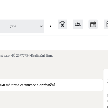
Kategorie
Tepelná čerpadla
t s.r.o.
•
IČ 26777754
•
Realizační firma
Klimatizace pro vytápění
Solární termický systém
Na přípravu teplé vody i přitápění
li má firma certifikace a oprávnění
Okna / dveře
Balkonové sestavy