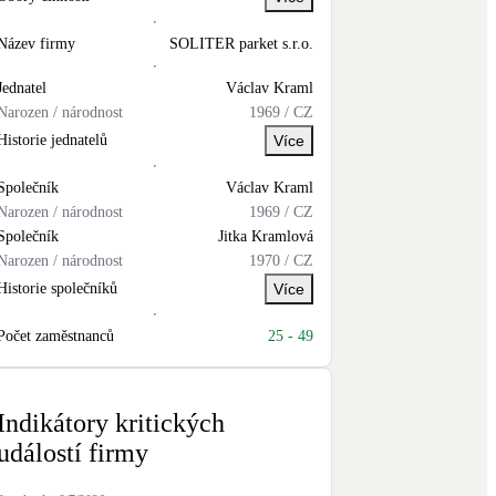
Novostavby
Název firmy
SOLITER parket s.r.o.
Jednatel
Václav
Kraml
Kamna / krby
Narozen / národnost
1969
/
CZ
Doplňkové zdroje vytápění
Historie jednatelů
Více
NEW
Zelená střecha
Společník
Václav
Kraml
Vegetační střechy
Narozen / národnost
1969
/
CZ
Společník
Jitka
Kramlová
Narozen / národnost
1970
/
CZ
Historie společníků
Více
Počet zaměstnanců
25
-
49
Indikátory kritických
událostí firmy