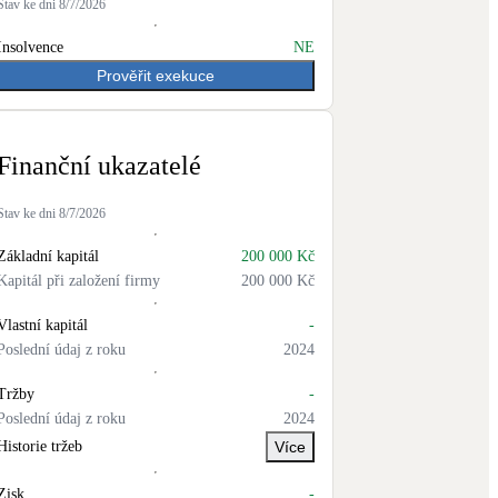
Stav ke dni
8/7/2026
Insolvence
NE
Prověřit exekuce
Finanční ukazatelé
Stav ke dni
8/7/2026
Základní kapitál
200 000 Kč
Kapitál při založení firmy
200 000 Kč
Vlastní kapitál
-
Poslední údaj z roku
2024
Tržby
-
Poslední údaj z roku
2024
Historie tržeb
Více
Zisk
-