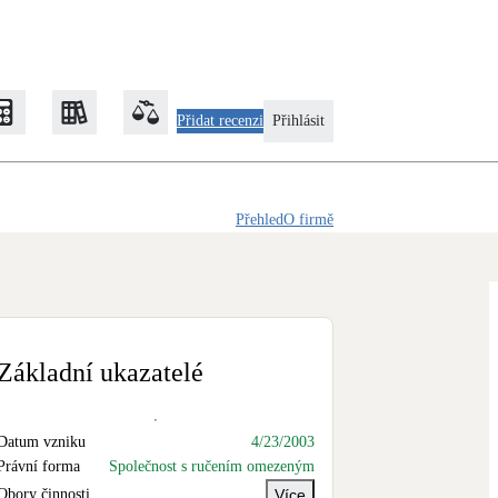
Přidat recenzi
Přihlásit
Přehled
O firmě
Zateplení
Obálka budovy
Klimatizace
Tepelná čerpadla na chlazení
Základní ukazatelé
Rekonstrukce
Datum vzniku
4/23/2003
Právní forma
Společnost s ručením omezeným
Obory činnosti
Více