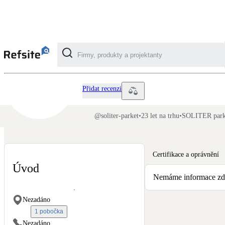
SOLITER parket
Kategorie
Přidat recenzi
Fotovoltaika
@
soliter-parket
•
23 let na trhu
•
SOLITER parke
Solární ohřev vody
Certifikace a oprávnění
Dotační, energetické služby
Úvod
Nemáme informace zda-
Větrání s rekuperací
Nezadáno
Teplovzdušné vytápění
1 pobočka
Nezadáno