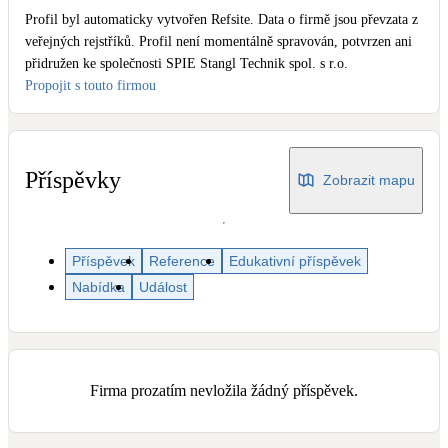
Dotační, energetické služby
Profil byl automaticky vytvořen Refsite. Data o firmě jsou převzata z
veřejných rejstříků. Profil není momentálně spravován, potvrzen ani
přidružen ke společnosti SPIE Stangl Technik spol. s r.o.
Solární termický systém
Propojit s touto firmou
Na přípravu teplé vody i přitápění
Klimatizace
Tepelná čerpadla na chlazení
Příspěvky
Zobrazit mapu
Větrání s rekuperací
Teplovzdušné vytápění
Příspěvek
Reference
Edukativní příspěvek
Nabídka
Událost
Okna / dveře
Balkonové sestavy
Firma prozatím nevložila žádný příspěvek.
Rekonstrukce