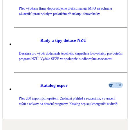
Před výběrem firmy doporučujeme přečíst manuál MPO na ochranu
LED osvětlení
zákazníků proti nekalým praktikám při nákupu fotovoltaiky.
Vnitřní i venkovní
Retence deštové vody
Akumulace dešťovky
Rady a tipy dotace NZÚ
Desatera pro výběr dodavatele tepelného čerpadla a fotovoltaiky pro dotační
NEW
Zelená střecha
program NZÚ. Vydalo SFŽP ve spolupráci s odbornými asociacemi.
Vegetační střechy
NEW
Větrné elektrárny
Malé i velké turbíny
Katalog úspor
EDU
Přes 200 úsporných opatření. Základní přehled a rozcestník, vyvracení
mýtů a odkazy na dotační programy. Katalog sepisují energetičtí auditoři.