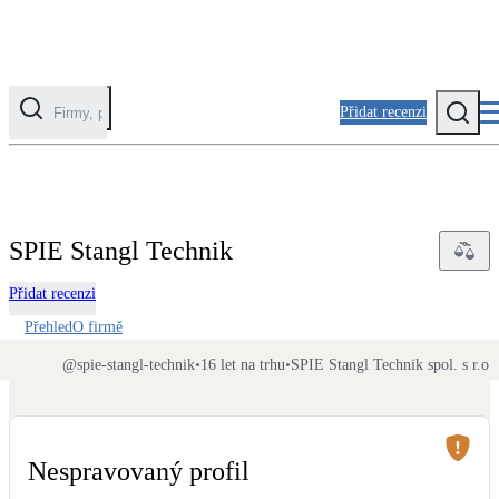
Přidat recenzi
Kategorie
Fotovoltaika
SPIE Stangl Technik
Solární ohřev vody
Přidat recenzi
Tepelná čerpadla
Přehled
O firmě
Klimatizace pro vytápění
@
spie-stangl-technik
•
16 let na trhu
•
SPIE Stangl Technik spol. s r.o.
•
Zateplení
Obálka budovy
Nespravovaný profil