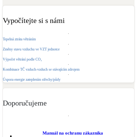
Kotle
Hlavní zdroje vytápění
Vypočítejte si s námi
Bateriové úložiště
Pouze velké BESS
Tepelná ztráta větráním
Změny stavu vzduchu ve VZT jednotce
Novostavby
Výpočet větrání podle CO₂
Kombinace TČ vzduch-vzduch se stávajícím zdrojem
Stínicí technika
Úspora energie zateplením střechy/půdy
Žaluzie, markýzy, pergoly
Rekuperace tepla odpadní vody
Doporučujeme
Šedá i černá odpadní voda
Kamna / krby
Doplňkové zdroje vytápění
Manuál na ochranu zákazníka