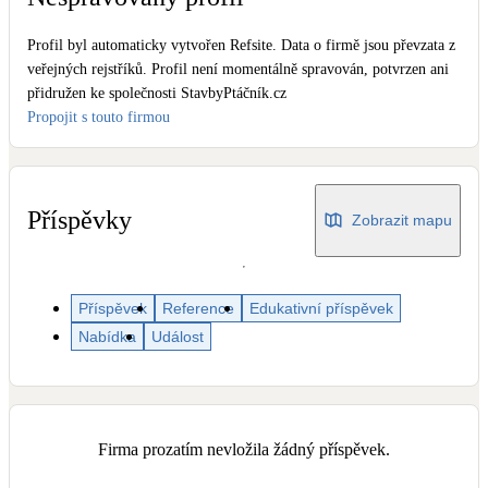
Dotační, energetické služby
Profil byl automaticky vytvořen Refsite. Data o firmě jsou převzata z
veřejných rejstříků. Profil není momentálně spravován, potvrzen ani
Solární termický systém
přidružen ke společnosti StavbyPtáčník.cz
Na přípravu teplé vody i přitápění
Propojit s touto firmou
Klimatizace
Tepelná čerpadla na chlazení
Příspěvky
Zobrazit mapu
Větrání s rekuperací
Teplovzdušné vytápění
Příspěvek
Reference
Edukativní příspěvek
Okna / dveře
Nabídka
Událost
Balkonové sestavy
Rekonstrukce
Firma prozatím nevložila žádný příspěvek.