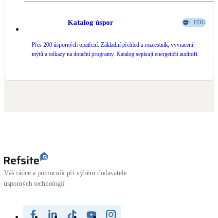
LED osvětlení
Katalog úspor
EDU
Vnitřní i venkovní
Přes 200 úsporných opatření. Základní přehled a rozcestník, vyvracení
mýtů a odkazy na dotační programy. Katalog sepisují energetičtí auditoři.
Retence deštové vody
Akumulace dešťovky
NEW
Zelená střecha
Vegetační střechy
NEW
Větrné elektrárny
Malé i velké turbíny
Váš rádce a pomocník při výběru dodavatele
úsporných technologií