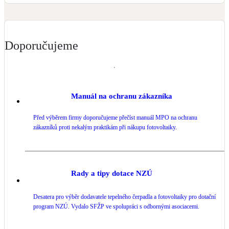
Kotle
Hlavní zdroje vytápění
Doporučujeme
Bateriové úložiště
Pouze velké BESS
Novostavby
Manuál na ochranu zákazníka
Před výběrem firmy doporučujeme přečíst manuál MPO na ochranu
Stínicí technika
zákazníků proti nekalým praktikám při nákupu fotovoltaiky.
Žaluzie, markýzy, pergoly
Rekuperace tepla odpadní vody
Rady a tipy dotace NZÚ
Šedá i černá odpadní voda
Desatera pro výběr dodavatele tepelného čerpadla a fotovoltaiky pro dotační
program NZÚ. Vydalo SFŽP ve spolupráci s odbornými asociacemi.
Kamna / krby
Doplňkové zdroje vytápění