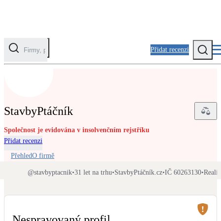
Přidat recenzi
Kategorie
Fotovoltaika
StavbyPtáčník
Solární ohřev vody
Společnost je evidována v insolvenčním rejstříku
Přidat recenzi
Tepelná čerpadla
Klimatizace pro vytápění
Přehled
O firmě
@
stavbyptacnik
•
31 let na trhu
•
StavbyPtáčník.cz
•
IČ 60263130
•
Realiz
Zateplení
Obálka budovy
Nespravovaný profil