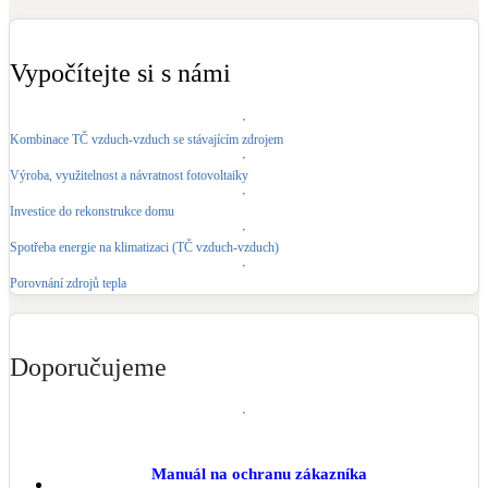
Kotle
Hlavní zdroje vytápění
Vypočítejte si s námi
Bateriové úložiště
Pouze velké BESS
Kombinace TČ vzduch-vzduch se stávajícím zdrojem
Výroba, využitelnost a návratnost fotovoltaiky
Novostavby
Investice do rekonstrukce domu
Spotřeba energie na klimatizaci (TČ vzduch-vzduch)
Stínicí technika
Porovnání zdrojů tepla
Žaluzie, markýzy, pergoly
Rekuperace tepla odpadní vody
Doporučujeme
Šedá i černá odpadní voda
Kamna / krby
Doplňkové zdroje vytápění
Manuál na ochranu zákazníka