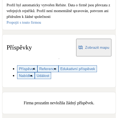
Dotační, energetické služby
Profil byl automaticky vytvořen Refsite. Data o firmě jsou převzata z
veřejných rejstříků. Profil není momentálně spravován, potvrzen ani
přidružen k žádné společnosti
Solární termický systém
Propojit s touto firmou
Na přípravu teplé vody i přitápění
Klimatizace
Tepelná čerpadla na chlazení
Příspěvky
Zobrazit mapu
Větrání s rekuperací
Teplovzdušné vytápění
Příspěvek
Reference
Edukativní příspěvek
Nabídka
Událost
Okna / dveře
Balkonové sestavy
Firma prozatím nevložila žádný příspěvek.
Rekonstrukce