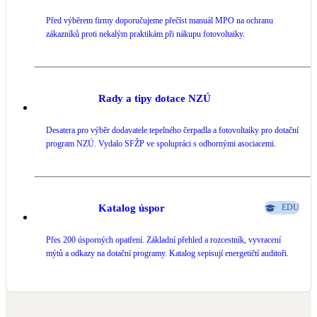
Před výběrem firmy doporučujeme přečíst manuál MPO na ochranu
LED osvětlení
zákazníků proti nekalým praktikám při nákupu fotovoltaiky.
Vnitřní i venkovní
Retence deštové vody
Akumulace dešťovky
Rady a tipy dotace NZÚ
Desatera pro výběr dodavatele tepelného čerpadla a fotovoltaiky pro dotační
NEW
Zelená střecha
program NZÚ. Vydalo SFŽP ve spolupráci s odbornými asociacemi.
Vegetační střechy
NEW
Větrné elektrárny
Malé i velké turbíny
Katalog úspor
EDU
Přes 200 úsporných opatření. Základní přehled a rozcestník, vyvracení
mýtů a odkazy na dotační programy. Katalog sepisují energetičtí auditoři.