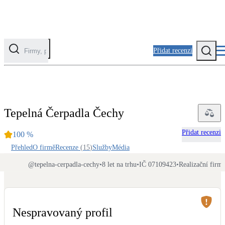
Přidat recenzi
Kategorie
Fotovoltaika
Tepelná Čerpadla Čechy
Solární ohřev vody
Přidat recenzi
100
%
Tepelná čerpadla
Přehled
O firmě
Recenze
(
15
)
Služby
Média
Klimatizace pro vytápění
@
tepelna-cerpadla-cechy
•
8 let na trhu
•
IČ 07109423
•
Realizační firm
Zateplení
Obálka budovy
Nespravovaný profil