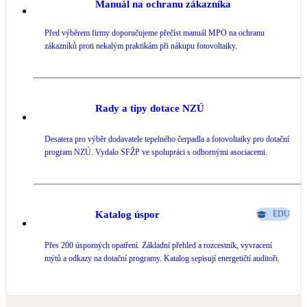
Manuál na ochranu zákazníka
LED osvětlení
Před výběrem firmy doporučujeme přečíst manuál MPO na ochranu
Vnitřní i venkovní
zákazníků proti nekalým praktikám při nákupu fotovoltaiky.
Retence deštové vody
Akumulace dešťovky
Rady a tipy dotace NZÚ
NEW
Zelená střecha
Desatera pro výběr dodavatele tepelného čerpadla a fotovoltaiky pro dotační
Vegetační střechy
program NZÚ. Vydalo SFŽP ve spolupráci s odbornými asociacemi.
NEW
Větrné elektrárny
Malé i velké turbíny
Katalog úspor
EDU
Přes 200 úsporných opatření. Základní přehled a rozcestník, vyvracení
mýtů a odkazy na dotační programy. Katalog sepisují energetičtí auditoři.