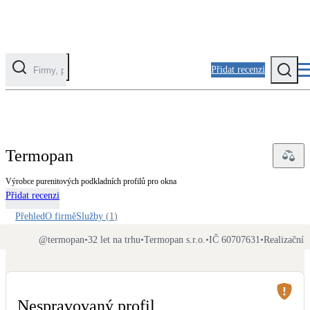
Přidat recenzi
Kategorie
Fotovoltaika
Termopan
Solární ohřev vody
Výrobce purenitových podkladních profilů pro okna
Přidat recenzi
Tepelná čerpadla
Klimatizace pro vytápění
Přehled
O firmě
Služby
(
1
)
@
termopan
•
32 let na trhu
•
Termopan s.r.o.
•
IČ 60707631
•
Realizační 
Zateplení
Obálka budovy
Nespravovaný profil