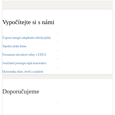
Kotle
Hlavní zdroje vytápění
Vypočítejte si s námi
Bateriové úložiště
Pouze velké BESS
Úspora energie zateplením střechy/půdy
Tepelná ztráta domu
Novostavby
Posouzení obvodové stěny s ETICS
Součinitel prostupu tepla konstrukce
Stínicí technika
Žaluzie, markýzy, pergoly
Ekonomika oken, dveří a zasklení
Rekuperace tepla odpadní vody
Šedá i černá odpadní voda
Doporučujeme
Kamna / krby
Doplňkové zdroje vytápění