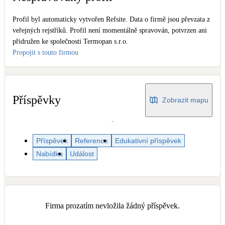
Dotační, energetické služby
Profil byl automaticky vytvořen Refsite. Data o firmě jsou převzata z
veřejných rejstříků. Profil není momentálně spravován, potvrzen ani
Solární termický systém
přidružen ke společnosti Termopan s.r.o.
Na přípravu teplé vody i přitápění
Propojit s touto firmou
Klimatizace
Tepelná čerpadla na chlazení
Příspěvky
Zobrazit mapu
Větrání s rekuperací
Teplovzdušné vytápění
Příspěvek
Reference
Edukativní příspěvek
Nabídka
Událost
Okna / dveře
Balkonové sestavy
Rekonstrukce
Firma prozatím nevložila žádný příspěvek.