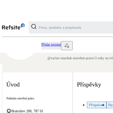
Václav Machek stavební prá
Kategorie
Přidat recenzi
Fotovoltaika
@
vaclav-machek-stavebni-prace
•
3 roky na tr
Solární ohřev vody
Dotační, energetické služby
Úvod
Příspěvky
Větrání s rekuperací
Nabízím stavební práce.
Teplovzdušné vytápění
Příspěvek
Re
Bratrušov 200, 787 01