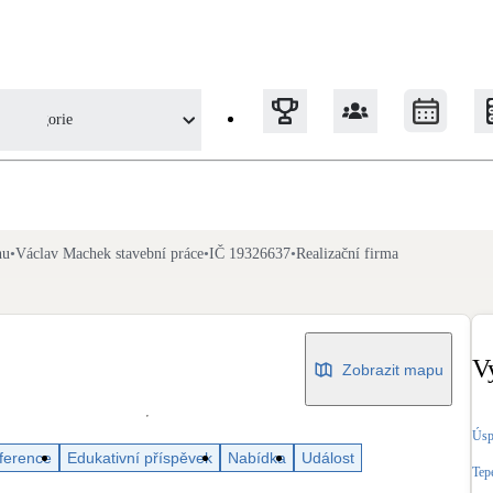
Kategorie
ce
Tepelná čerpadla
hu
•
Václav Machek stavební práce
•
IČ 19326637
•
Realizační firma
Klimatizace pro vytápění
Solární termický systém
Na přípravu teplé vody i přitápění
V
Zobrazit mapu
Okna / dveře
Úsp
Balkonové sestavy
ference
Edukativní příspěvek
Nabídka
Událost
Tep