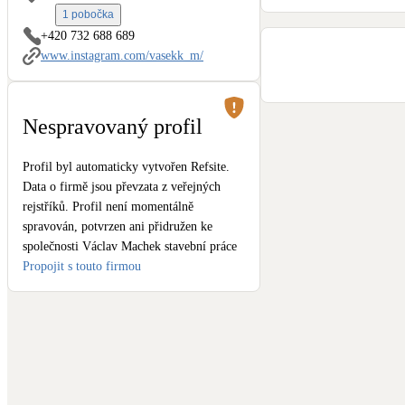
Kotle
1 pobočka
Hlavní zdroje vytápění
+420 732 688 689
www.instagram.com/vasekk_m/
Stínicí technika
Žaluzie, markýzy, pergoly
Nespravovaný profil
LED osvětlení
Profil byl automaticky vytvořen Refsite.
Vnitřní i venkovní
Data o firmě jsou převzata z veřejných
rejstříků. Profil není momentálně
NEW
Větrné elektrárny
spravován, potvrzen ani přidružen ke
Malé i velké turbíny
společnosti Václav Machek stavební práce
Propojit s touto firmou