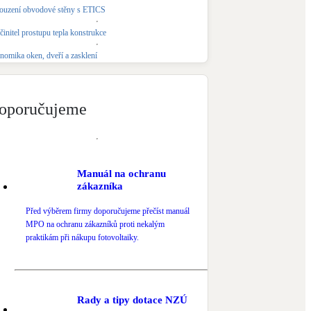
ouzení obvodové stěny s ETICS
Novostavby
činitel prostupu tepla konstrukce
nomika oken, dveří a zasklení
Kamna / krby
Doplňkové zdroje vytápění
oporučujeme
NEW
Zelená střecha
Vegetační střechy
Manuál na ochranu
zákazníka
Před výběrem firmy doporučujeme přečíst manuál
MPO na ochranu zákazníků proti nekalým
praktikám při nákupu fotovoltaiky.
Rady a tipy dotace NZÚ