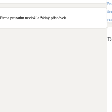
Bateriové úložiště
Pos
Pouze velké BESS
Sou
Firma prozatím nevložila žádný příspěvek.
Eko
Rekuperace tepla odpadní vody
Šedá i černá odpadní voda
D
Retence deštové vody
Akumulace dešťovky