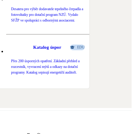
Desatera pro výběr dodavatele tepelného čerpadla a
fotovoltaiky pro dotační program NZÚ. Vydalo
SFŽP ve spolupráci s odbornými asociacemi.
Katalog úspor
EDU
Přes 200 úsporných opatření. Základní přehled a
rozcestník, vyvracení mýtů a odkazy na dotační
programy. Katalog sepisují energetičtí auditoři.