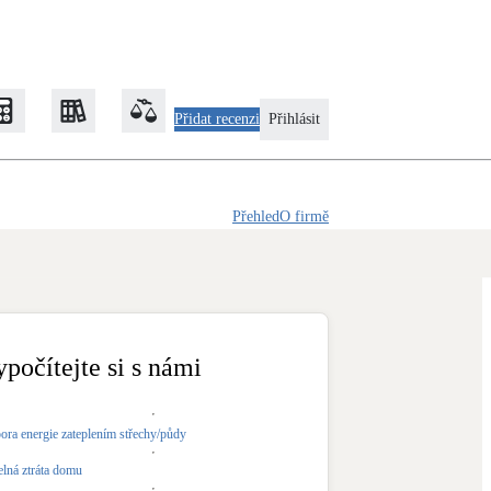
Přidat recenzi
Přihlásit
Přehled
O firmě
Zateplení
Obálka budovy
Klimatizace
Tepelná čerpadla na chlazení
ypočítejte si s námi
Rekonstrukce
ora energie zateplením střechy/půdy
elná ztráta domu