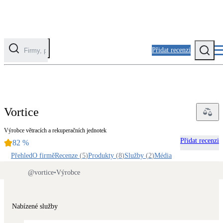
Přidat recenzi
Kategorie
Fotovoltaika
Vortice
Solární ohřev vody
Výrobce větracích a rekuperačních jednotek
Přidat recenzi
82
%
Tepelná čerpadla
Klimatizace pro vytápění
Přehled
O firmě
Recenze
(
5
)
Produkty
(
8
)
Služby
(
2
)
Média
@
vortice
•
Výrobce
Zateplení
Obálka budovy
Nabízené služby