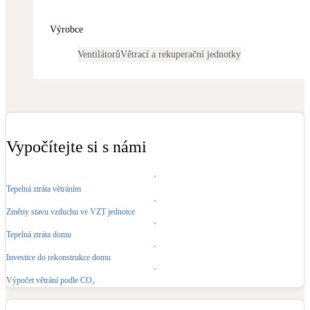
Dotační, energetické služby
Výrobce
Solární termický systém
Ventilátorů
Větrací a rekuperační jednotky
Na přípravu teplé vody i přitápění
Klimatizace
Tepelná čerpadla na chlazení
Vypočítejte si s námi
Větrání s rekuperací
Teplovzdušné vytápění
Tepelná ztráta větráním
Změny stavu vzduchu ve VZT jednotce
Okna / dveře
Balkonové sestavy
Tepelná ztráta domu
Investice do rekonstrukce domu
Rekonstrukce
Výpočet větrání podle CO₂