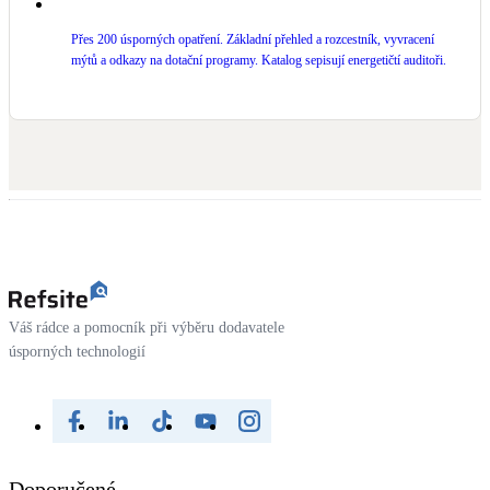
LED osvětlení
Přes 200 úsporných opatření. Základní přehled a rozcestník, vyvracení
Vnitřní i venkovní
mýtů a odkazy na dotační programy. Katalog sepisují energetičtí auditoři.
Retence deštové vody
Akumulace dešťovky
NEW
Zelená střecha
Vegetační střechy
NEW
Větrné elektrárny
Malé i velké turbíny
Váš rádce a pomocník při výběru dodavatele
úsporných technologií
Doporučené