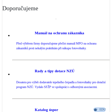
Kotle
Doporučujeme
Hlavní zdroje vytápění
Bateriové úložiště
Pouze velké BESS
Manuál na ochranu zákazníka
Před výběrem firmy doporučujeme přečíst manuál MPO na ochranu
Novostavby
zákazníků proti nekalým praktikám při nákupu fotovoltaiky.
Stínicí technika
Žaluzie, markýzy, pergoly
Rady a tipy dotace NZÚ
Rekuperace tepla odpadní vody
Desatera pro výběr dodavatele tepelného čerpadla a fotovoltaiky pro dotační
Šedá i černá odpadní voda
program NZÚ. Vydalo SFŽP ve spolupráci s odbornými asociacemi.
Kamna / krby
Doplňkové zdroje vytápění
Katalog úspor
EDU