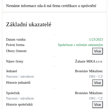
Kotle
Nemáme informace zda-li má firma certifikace a oprávnění
Hlavní zdroje vytápění
Bateriové úložiště
Základní ukazatelé
Pouze velké BESS
Datum vzniku
1/23/2023
Novostavby
Právní forma
Společnost s ručením omezeným
Obory činnosti
Více
Stínicí technika
Název firmy
Žaluzie MIKA s.r.o.
Žaluzie, markýzy, pergoly
Jednatel
Bronislav
Mikulinec
Narozen / národnost
1961
/
CZ
Rekuperace tepla odpadní vody
Historie jednatelů
Více
Šedá i černá odpadní voda
Společník
Bronislav
Mikulinec
Kamna / krby
Narozen / národnost
1961
/
CZ
Doplňkové zdroje vytápění
Historie společníků
Více