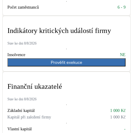
Počet zaměstnanců
6
-
9
LED osvětlení
Vnitřní i venkovní
Indikátory kritických událostí firmy
Retence deštové vody
Akumulace dešťovky
Stav ke dni
8/8/2026
Insolvence
NE
NEW
Zelená střecha
Prověřit exekuce
Vegetační střechy
NEW
Větrné elektrárny
Finanční ukazatelé
Malé i velké turbíny
Stav ke dni
8/8/2026
Základní kapitál
1 000 Kč
Kapitál při založení firmy
1 000 Kč
Vlastní kapitál
-