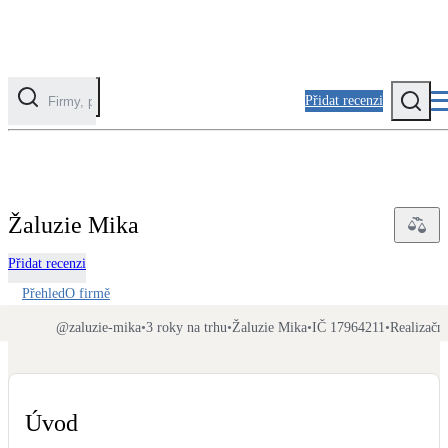
Přidat recenzi
Kategorie
Fotovoltaika
Žaluzie Mika
Solární ohřev vody
Přidat recenzi
Tepelná čerpadla
Přehled
O firmě
Klimatizace pro vytápění
@
zaluzie-mika
•
3 roky na trhu
•
Žaluzie Mika
•
IČ 17964211
•
Realizačn
Zateplení
Obálka budovy
Úvod