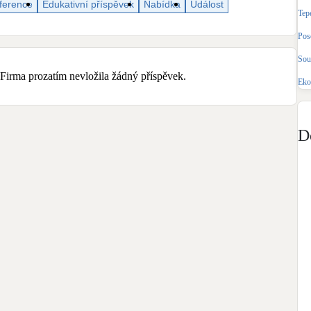
ference
Edukativní příspěvek
Nabídka
Událost
Bateriové úložiště
Tep
Pouze velké BESS
Pos
Sou
Rekuperace tepla odpadní vody
Šedá i černá odpadní voda
Firma prozatím nevložila žádný příspěvek.
Eko
Retence deštové vody
Akumulace dešťovky
D