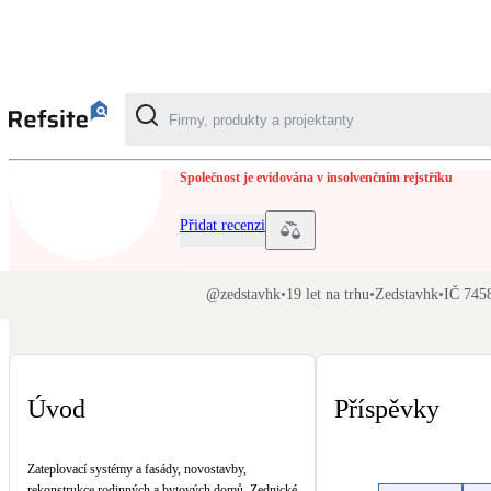
Zedstavhk
Společnost je evidována v insolvenčním rejstříku
Kategorie
Přidat recenzi
Fotovoltaika
Solární ohřev vody
@
zedstavhk
•
19 let na trhu
•
Zedstavhk
•
IČ 745
Dotační, energetické služby
Úvod
Příspěvky
Větrání s rekuperací
Teplovzdušné vytápění
Zateplovací systémy a fasády, novostavby,
rekonstrukce rodinných a bytových domů. Zednické