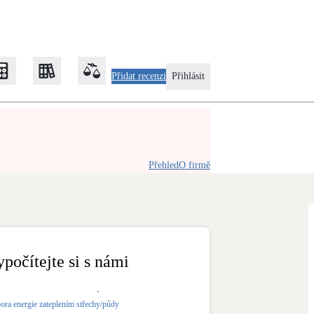
Přidat recenzi
Přihlásit
Zateplení
Přehled
O firmě
Obálka budovy
Klimatizace
Tepelná čerpadla na chlazení
ypočítejte si s námi
Rekonstrukce
ora energie zateplením střechy/půdy