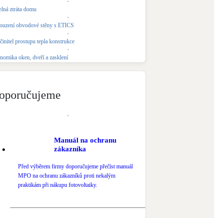
elná ztráta domu
Novostavby
ouzení obvodové stěny s ETICS
činitel prostupu tepla konstrukce
Kamna / krby
Doplňkové zdroje vytápění
nomika oken, dveří a zasklení
NEW
Zelená střecha
Vegetační střechy
oporučujeme
Manuál na ochranu
zákazníka
Před výběrem firmy doporučujeme přečíst manuál
MPO na ochranu zákazníků proti nekalým
praktikám při nákupu fotovoltaiky.