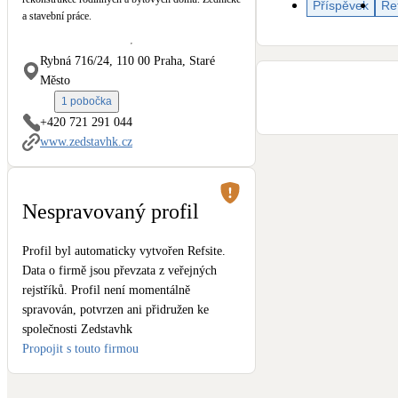
Příspěvek
Re
Kotle
a stavební práce.
Hlavní zdroje vytápění
Rybná 716/24, 110 00 Praha, Staré
Stínicí technika
Město
Žaluzie, markýzy, pergoly
1 pobočka
+420 721 291 044
www.zedstavhk.cz
LED osvětlení
Vnitřní i venkovní
Nespravovaný profil
NEW
Větrné elektrárny
Malé i velké turbíny
Profil byl automaticky vytvořen Refsite.
Data o firmě jsou převzata z veřejných
rejstříků. Profil není momentálně
spravován, potvrzen ani přidružen ke
společnosti Zedstavhk
Propojit s touto firmou