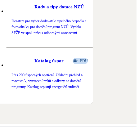
Rady a tipy dotace NZÚ
Desatera pro výběr dodavatele tepelného čerpadla a
fotovoltaiky pro dotační program NZÚ. Vydalo
SFŽP ve spolupráci s odbornými asociacemi.
Katalog úspor
EDU
Přes 200 úsporných opatření. Základní přehled a
rozcestník, vyvracení mýtů a odkazy na dotační
programy. Katalog sepisují energetičtí auditoři.