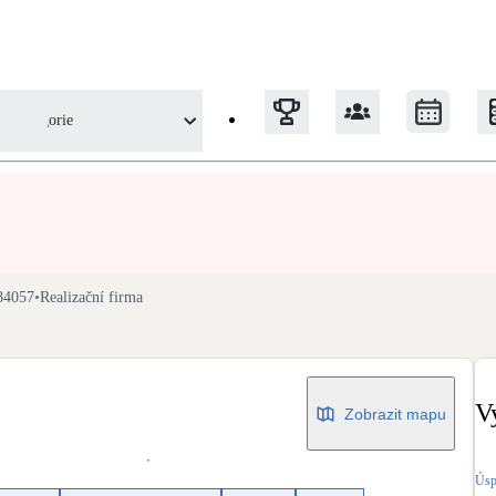
Kategorie
Tepelná čerpadla
Klimatizace pro vytápění
84057
•
Realizační firma
Solární termický systém
Na přípravu teplé vody i přitápění
V
Zobrazit mapu
Okna / dveře
Balkonové sestavy
Úsp