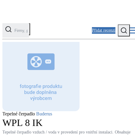
Přidat recenzi
Kategorie
Fotovoltaika
Solární ohřev vody
Tepelná čerpadla
Klimatizace pro vytápění
Zateplení
Tepelné čerpadlo
Buderus
Obálka budovy
WPL 8 IK
Tepelné čerpadlo vzduch / voda v provedení pro vnitřní instalaci. Obsahuje