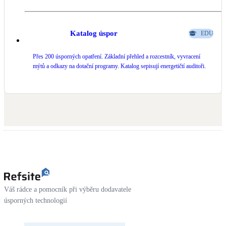
LED osvětlení
Vnitřní i venkovní
Katalog úspor
EDU
Přes 200 úsporných opatření. Základní přehled a rozcestník, vyvracení
Retence deštové vody
mýtů a odkazy na dotační programy. Katalog sepisují energetičtí auditoři.
Akumulace dešťovky
NEW
Zelená střecha
Vegetační střechy
NEW
Větrné elektrárny
Malé i velké turbíny
Váš rádce a pomocník při výběru dodavatele
úsporných technologií