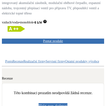
Dotační, energetické služby
integrovaný akumulační zásobník, modulační oběhové čerpadlo, expanzní
nádobu, trojcestný přepínací ventil pro přípravu TV, přepouštěcí ventil a
elektrické topné těleso
Solární termický systém
Na přípravu teplé vody i přitápění
vzduch/voda
monoblok
8
kW
Klimatizace
Tepelná čerpadla na chlazení
Poptat produkt
Větrání s rekuperací
Teplovzdušné vytápění
Popis
Recenze
Realizační firmy
Servisní firmy
Ostatní produkty výrobce
Okna / dveře
Balkonové sestavy
Recenze
Této kombinaci prozatím neodpovídá žádná recenze.
Rekonstrukce
Přidat svou zkušenost