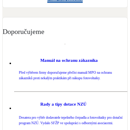
Kotle
Hlavní zdroje vytápění
Bateriové úložiště
Doporučujeme
Pouze velké BESS
Novostavby
Manuál na ochranu zákazníka
Stínicí technika
Před výběrem firmy doporučujeme přečíst manuál MPO na ochranu
Žaluzie, markýzy, pergoly
zákazníků proti nekalým praktikám při nákupu fotovoltaiky.
Rekuperace tepla odpadní vody
Šedá i černá odpadní voda
Rady a tipy dotace NZÚ
Kamna / krby
Desatera pro výběr dodavatele tepelného čerpadla a fotovoltaiky pro dotační
program NZÚ. Vydalo SFŽP ve spolupráci s odbornými asociacemi.
Doplňkové zdroje vytápění