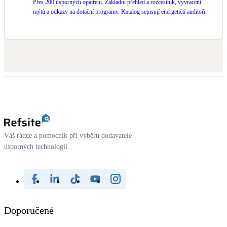
Přes 200 úsporných opatření. Základní přehled a rozcestník, vyvracení
mýtů a odkazy na dotační programy. Katalog sepisují energetičtí auditoři.
Váš rádce a pomocník při výběru dodavatele
úsporných technologií
Doporučené