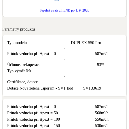
LED osvětlení
Tepelná ztráta z PENB po 1. 9. 2020
Vnitřní i venkovní
Parametry produktu
Retence deštové vody
Akumulace dešťovky
Typ modelu
DUPLEX 550 Pro
Průtok vzduchu při Δpext = 0
587
m³/h
NEW
Zelená střecha
Vegetační střechy
Účinnost rekuperace
93
%
Typ výměníků
NEW
Větrné elektrárny
Certifikace, dotace
Malé i velké turbíny
Dotace Nová zelená úsporám - SVT kód
SVT33619
Průtok vzduchu při Δpext = 0
587
m³/h
Průtok vzduchu při Δpext = 50
568
m³/h
Průtok vzduchu při Δpext = 100
550
m³/h
Průtok vzduchu při Δpext = 150
530
m³/h