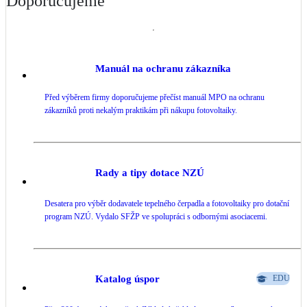
Doporučujeme
Manuál na ochranu zákazníka
Před výběrem firmy doporučujeme přečíst manuál MPO na ochranu
zákazníků proti nekalým praktikám při nákupu fotovoltaiky.
Rady a tipy dotace NZÚ
Desatera pro výběr dodavatele tepelného čerpadla a fotovoltaiky pro dotační
program NZÚ. Vydalo SFŽP ve spolupráci s odbornými asociacemi.
Katalog úspor
EDU