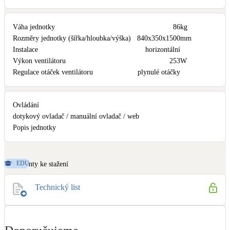
Váha jednotky
86
kg
Rozměry jednotky (šířka/hloubka/výška)
840x350x1500
mm
Instalace
horizontální
Výkon ventilátoru
253
W
Regulace otáček ventilátoru
plynulé otáčky
Ovládání
dotykový ovladač / manuální ovladač / web
Popis jednotky
EDU
Dokumenty ke stažení
Technický list