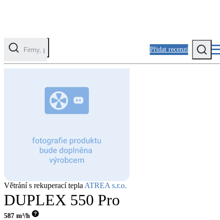
Přidat recenzi
Kategorie
Fotovoltaika
Solární ohřev vody
Tepelná čerpadla
Klimatizace pro vytápění
Zateplení
Větrání s rekuperací tepla
ATREA s.r.o.
Obálka budovy
DUPLEX 550 Pro
587
m³/h