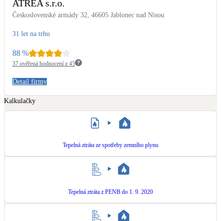
ATREA s.r.o.
Kotle
Československé armády 32, 46605 Jablonec nad Nisou
Hlavní zdroje vytápění
31 let na trhu
Bateriové úložiště
88
%
Pouze velké BESS
37 ověřená hodnocení z 45
Detail firmy
Novostavby
Kalkulačky
Stínicí technika
Žaluzie, markýzy, pergoly
Tepelná ztráta ze spotřeby zemního plynu
Rekuperace tepla odpadní vody
Šedá i černá odpadní voda
Tepelná ztráta z PENB do 1. 9. 2020
Kamna / krby
Doplňkové zdroje vytápění