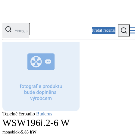
Přidat recenzi
Kategorie
Fotovoltaika
Solární ohřev vody
Tepelná čerpadla
Klimatizace pro vytápění
Zateplení
Tepelné čerpadlo
Buderus
Obálka budovy
WSW196i.2-6 W
monoblok
5.85
kW