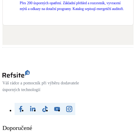
Přes 200 úsporných opatření. Základní přehled a rozcestník, vyvracení
mýtů a odkazy na dotační programy. Katalog sepisují energetičtí auditoři.
LED osvětlení
Vnitřní i venkovní
Retence deštové vody
Akumulace dešťovky
NEW
Zelená střecha
Vegetační střechy
NEW
Větrné elektrárny
Váš rádce a pomocník při výběru dodavatele
Malé i velké turbíny
úsporných technologií
Doporučené