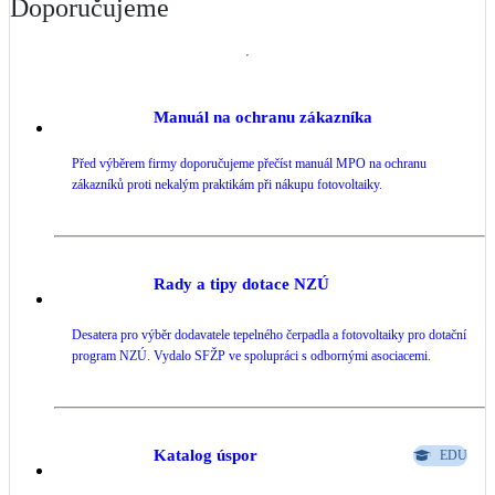
Doporučujeme
Kotle
Hlavní zdroje vytápění
Bateriové úložiště
Manuál na ochranu zákazníka
Pouze velké BESS
Před výběrem firmy doporučujeme přečíst manuál MPO na ochranu
zákazníků proti nekalým praktikám při nákupu fotovoltaiky.
Novostavby
Stínicí technika
Rady a tipy dotace NZÚ
Žaluzie, markýzy, pergoly
Desatera pro výběr dodavatele tepelného čerpadla a fotovoltaiky pro dotační
program NZÚ. Vydalo SFŽP ve spolupráci s odbornými asociacemi.
Rekuperace tepla odpadní vody
Šedá i černá odpadní voda
Kamna / krby
Katalog úspor
EDU
Doplňkové zdroje vytápění