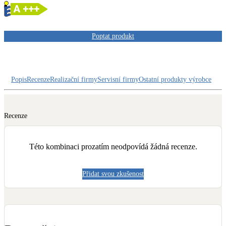
Dotační, energetické služby
Poptat produkt
Solární termický systém
Na přípravu teplé vody i přitápění
Klimatizace
Popis
Recenze
Realizační firmy
Servisní firmy
Ostatní produkty výrobce
Tepelná čerpadla na chlazení
Větrání s rekuperací
Recenze
Teplovzdušné vytápění
Této kombinaci prozatím neodpovídá žádná recenze.
Okna / dveře
Balkonové sestavy
Přidat svou zkušenost
Rekonstrukce