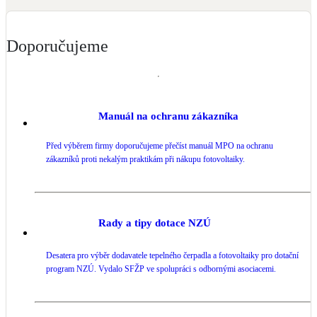
Kotle
Hlavní zdroje vytápění
Doporučujeme
Bateriové úložiště
Pouze velké BESS
Manuál na ochranu zákazníka
Novostavby
Před výběrem firmy doporučujeme přečíst manuál MPO na ochranu
zákazníků proti nekalým praktikám při nákupu fotovoltaiky.
Stínicí technika
Žaluzie, markýzy, pergoly
Rady a tipy dotace NZÚ
Rekuperace tepla odpadní vody
Šedá i černá odpadní voda
Desatera pro výběr dodavatele tepelného čerpadla a fotovoltaiky pro dotační
program NZÚ. Vydalo SFŽP ve spolupráci s odbornými asociacemi.
Kamna / krby
Doplňkové zdroje vytápění