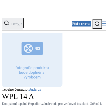
Přidat recenzi
Kategorie
Fotovoltaika
Solární ohřev vody
Tepelná čerpadla
Klimatizace pro vytápění
Zateplení
Tepelné čerpadlo
Buderus
Obálka budovy
WPL 14 A
Kompaktní tepelné čerpadlo vzduch/voda pro venkovní instalaci. Určené k