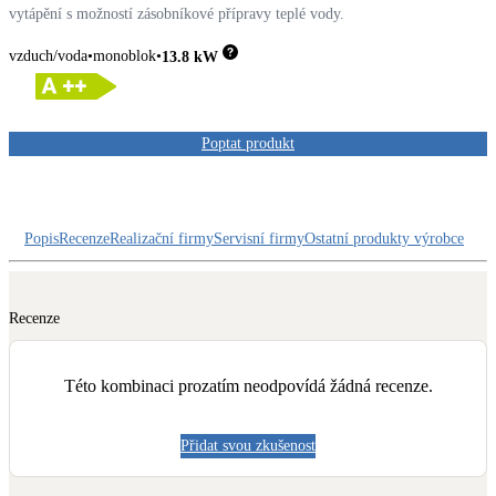
Dotační, energetické služby
vytápění s možností zásobníkové přípravy teplé vody.
vzduch/voda
monoblok
13.8
kW
Solární termický systém
Na přípravu teplé vody i přitápění
Poptat produkt
Klimatizace
Tepelná čerpadla na chlazení
Popis
Recenze
Realizační firmy
Servisní firmy
Ostatní produkty výrobce
Větrání s rekuperací
Teplovzdušné vytápění
Recenze
Okna / dveře
Balkonové sestavy
Této kombinaci prozatím neodpovídá žádná recenze.
Rekonstrukce
Přidat svou zkušenost