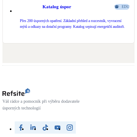
Katalog úspor
EDU
LED osvětlení
Vnitřní i venkovní
Přes 200 úsporných opatření. Základní přehled a rozcestník, vyvracení
mýtů a odkazy na dotační programy. Katalog sepisují energetičtí auditoři.
Retence deštové vody
Akumulace dešťovky
NEW
Zelená střecha
Vegetační střechy
NEW
Větrné elektrárny
Malé i velké turbíny
Váš rádce a pomocník při výběru dodavatele
úsporných technologií