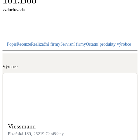
101.B08
Dotační, energetické služby
vzduch/voda
Solární termický systém
Na přípravu teplé vody i přitápění
Popis
Recenze
Realizační firmy
Servisní firmy
Ostatní produkty výrobce
Klimatizace
Tepelná čerpadla na chlazení
Výrobce
Větrání s rekuperací
Teplovzdušné vytápění
Okna / dveře
Balkonové sestavy
Rekonstrukce
Viessmann
Plzeňská 189, 25219 Chrášťany