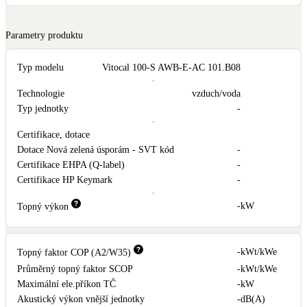
LED osvětlení
Parametry produktu
Vnitřní i venkovní
Typ modelu
Vitocal 100-S AWB-E-AC 101.B08
Retence deštové vody
Akumulace dešťovky
Technologie
vzduch/voda
Typ jednotky
-
NEW
Zelená střecha
Certifikace, dotace
Vegetační střechy
Dotace Nová zelená úsporám - SVT kód
-
Certifikace EHPA (Q-label)
-
Certifikace HP Keymark
-
NEW
Větrné elektrárny
Malé i velké turbíny
-
kW
Topný výkon
-
kWt/kWe
Topný faktor COP (A2/W35)
Průměrný topný faktor SCOP
-
kWt/kWe
Maximální ele.příkon TČ
-
kW
Akustický výkon vnější jednotky
-
dB(A)