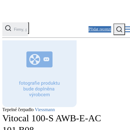
Přidat recenzi
Kategorie
Fotovoltaika
Solární ohřev vody
Tepelná čerpadla
Klimatizace pro vytápění
Zateplení
Tepelné čerpadlo
Viessmann
Obálka budovy
Vitocal 100-S AWB-E-AC