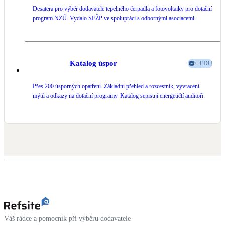
Desatera pro výběr dodavatele tepelného čerpadla a fotovoltaiky pro dotační
program NZÚ. Vydalo SFŽP ve spolupráci s odbornými asociacemi.
Katalog úspor
EDU
Přes 200 úsporných opatření. Základní přehled a rozcestník, vyvracení
mýtů a odkazy na dotační programy. Katalog sepisují energetičtí auditoři.
Váš rádce a pomocník při výběru dodavatele