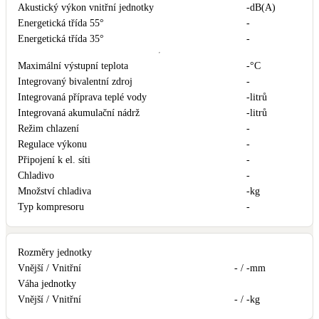
Akustický výkon vnitřní jednotky
-
dB(A)
Energetická třída 55°
-
Energetická třída 35°
-
Maximální výstupní teplota
-
°C
Integrovaný bivalentní zdroj
-
Integrovaná příprava teplé vody
-
litrů
Integrovaná akumulační nádrž
-
litrů
Režim chlazení
-
Regulace výkonu
-
Připojení k el. síti
-
Chladivo
-
Množství chladiva
-
kg
Typ kompresoru
-
Rozměry jednotky
Vnější / Vnitřní
- / -
mm
Váha jednotky
Vnější / Vnitřní
- / -
kg