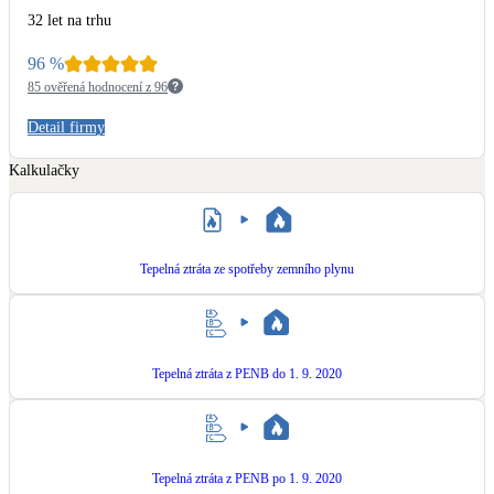
Kotle
32 let na trhu
Hlavní zdroje vytápění
96
%
85 ověřená hodnocení z 96
Bateriové úložiště
Pouze velké BESS
Detail firmy
Kalkulačky
Novostavby
Tepelná ztráta ze spotřeby zemního plynu
Stínicí technika
Žaluzie, markýzy, pergoly
Rekuperace tepla odpadní vody
Tepelná ztráta z PENB do 1. 9. 2020
Šedá i černá odpadní voda
Kamna / krby
Doplňkové zdroje vytápění
Tepelná ztráta z PENB po 1. 9. 2020