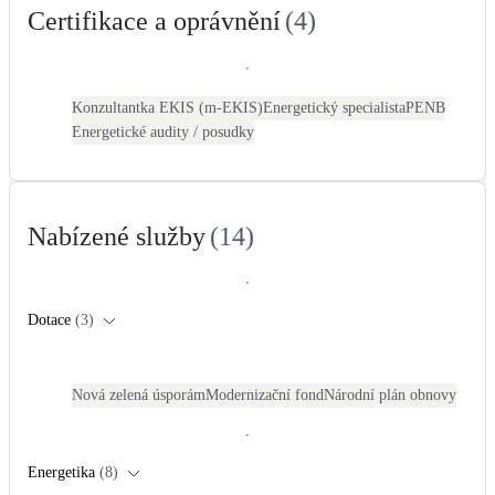
Certifikace a oprávnění
(
4
)
Kotle
Hlavní zdroje vytápění
Bateriové úložiště
Konzultantka EKIS (m-EKIS)
Energetický specialista
PENB
Pouze velké BESS
Energetické audity / posudky
Novostavby
Nabízené služby
(
14
)
Stínicí technika
Žaluzie, markýzy, pergoly
Dotace
(
3
)
Rekuperace tepla odpadní vody
Šedá i černá odpadní voda
Nová zelená úsporám
Modernizační fond
Národní plán obnovy
Kamna / krby
Doplňkové zdroje vytápění
Energetika
(
8
)