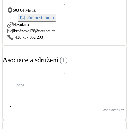
Dotační, energetické služby
503 64 Měník
Zobrazit mapu
Solární termický systém
Nezadáno
Na přípravu teplé vody i přitápění
lbradnova128@seznam.cz
+420 737 032 298
Klimatizace
Tepelná čerpadla na chlazení
Asociace a sdružení
(
1
)
Větrání s rekuperací
Teplovzdušné vytápění
2026
Okna / dveře
Balkonové sestavy
asociacees.cz
Rekonstrukce