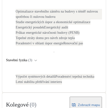
LED osvětlení
Optimaliazce stavebního záměru na budovy s téměř nulovou
Vnitřní i venkovní
spotřebou či nulovou budovu
Studie energetických úspor a ekonomické optimalizace
Retence deštové vody
Energetický posudek
Energetický audit
Akumulace dešťovky
Průkaz energetické náročnosti budovy (PENB)
Tepelné ztráty domu pro návrh zdroje tepla
Poradenství v oblasti úspor energie
Renovační pas
NEW
Zelená střecha
Vegetační střechy
Stavební fyzika
(
3
)
NEW
Větrné elektrárny
Malé i velké turbíny
Výpočet systémových detailů
Poradenství tepelná technika
Letní stabilita přehřívání interieru
Kolegové
(
0
)
Zobrazit mapu