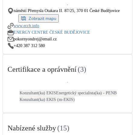
Dotační, energetické služby
náměstí Přemysla Otakara II. 87/25, 370 01 České Budějovice
Zobrazit mapu
Solární termický systém
www.eccb.info
Na přípravu teplé vody i přitápění
ENERGY CENTRE ČESKÉ BUDĚJOVICE
pokornyondrej@email.cz
Klimatizace
+420 387 312 580
Tepelná čerpadla na chlazení
Certifikace a oprávnění
(
3
)
Větrání s rekuperací
Teplovzdušné vytápění
Okna / dveře
Konzultant(ka) EKIS
Energetický specialista(ka) - PENB
Balkonové sestavy
Konzultant(ka) EKIS (m-EKIS)
Rekonstrukce
Nabízené služby
(
15
)