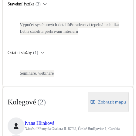
Stavební fyzika
(
3
)
LED osvětlení
Vnitřní i venkovní
Výpočet systémových detailů
Poradenství tepelná technika
Letní stabilita přehřívání interieru
Retence deštové vody
Akumulace dešťovky
Ostatní služby
(
1
)
NEW
Zelená střecha
Vegetační střechy
Semináře, webináře
NEW
Větrné elektrárny
Malé i velké turbíny
Kolegové
(
2
)
Zobrazit mapu
Ivana Hlinková
Náměstí Přemysla Otakara II. 87/25, České Budějovice 1, Czechia