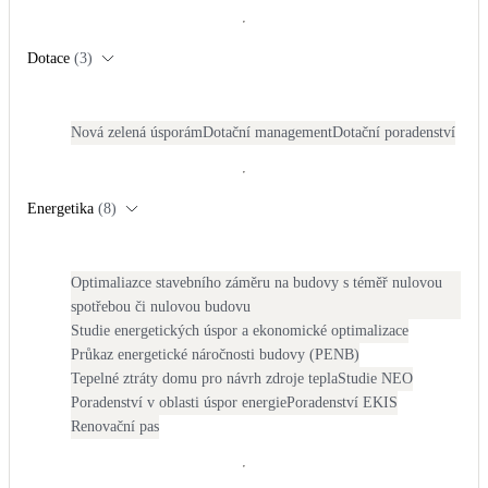
Kotle
Hlavní zdroje vytápění
Dotace
(
3
)
Bateriové úložiště
Pouze velké BESS
Nová zelená úsporám
Dotační management
Dotační poradenství
Novostavby
Energetika
(
8
)
Stínicí technika
Optimaliazce stavebního záměru na budovy s téměř nulovou
Žaluzie, markýzy, pergoly
spotřebou či nulovou budovu
Studie energetických úspor a ekonomické optimalizace
Průkaz energetické náročnosti budovy (PENB)
Rekuperace tepla odpadní vody
Šedá i černá odpadní voda
Tepelné ztráty domu pro návrh zdroje tepla
Studie NEO
Poradenství v oblasti úspor energie
Poradenství EKIS
Renovační pas
Kamna / krby
Doplňkové zdroje vytápění