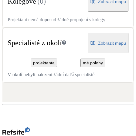
Kolegové
(
0
)
Zobrazit mapu
LED osvětlení
Vnitřní i venkovní
Projektant nemá doposud žádné propojení s kolegy
Retence deštové vody
Akumulace dešťovky
Specialisté z okolí
Zobrazit mapu
NEW
Zelená střecha
projektanta
mé polohy
Vegetační střechy
V okolí nebyli nalezeni žádní další specialisté
NEW
Větrné elektrárny
Malé i velké turbíny