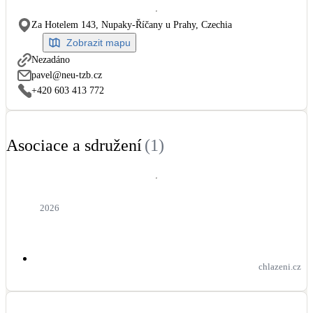
Dotační, energetické služby
Za Hotelem 143, Nupaky-Říčany u Prahy, Czechia
Zobrazit mapu
Solární termický systém
Nezadáno
Na přípravu teplé vody i přitápění
pavel@neu-tzb.cz
+420 603 413 772
Klimatizace
Tepelná čerpadla na chlazení
Asociace a sdružení
(
1
)
Větrání s rekuperací
Teplovzdušné vytápění
2026
Okna / dveře
Balkonové sestavy
chlazeni.cz
Rekonstrukce