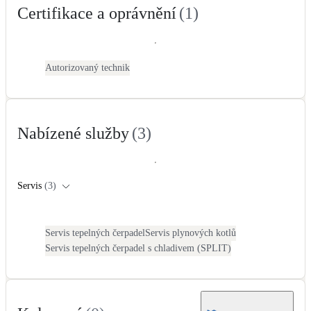
Certifikace a oprávnění
(
1
)
Kotle
Hlavní zdroje vytápění
Bateriové úložiště
Autorizovaný technik
Pouze velké BESS
Novostavby
Nabízené služby
(
3
)
Stínicí technika
Servis
(
3
)
Žaluzie, markýzy, pergoly
Rekuperace tepla odpadní vody
Servis tepelných čerpadel
Servis plynových kotlů
Šedá i černá odpadní voda
Servis tepelných čerpadel s chladivem (SPLIT)
Kamna / krby
Doplňkové zdroje vytápění