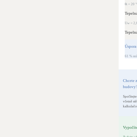
θi = 20 
Tepelná
Uw = 2,
Tepelná
Úspora 
61 % sní
Chcete z
budovy
Spočítejte
včetně stě
kalkulačc
Vypočít
Zadejte v