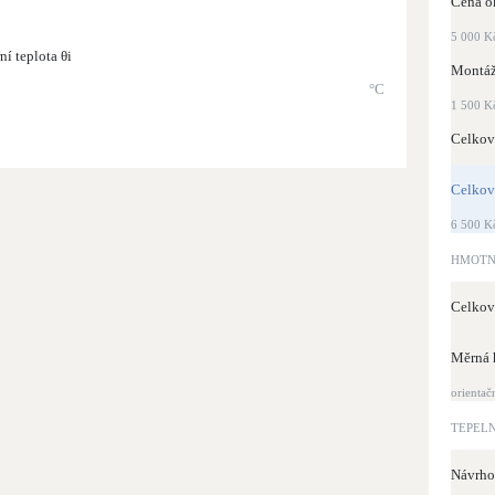
Cena ok
5 000 Kč
ní teplota θi
Montá
°C
1 500 Kč
Celkov
Celkov
6 500 Kč
HMOTN
Celkov
Měrná 
orientač
TEPELN
Návrhov