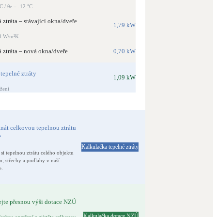
°C / θe = -12 °C
 ztráta – stávající okna/dveře
1,79 kW
8 W/m²K
 ztráta – nová okna/dveře
0,70 kW
tepelné ztráty
1,09 kW
žení
nát celkovou tepelnou ztrátu
?
Kalkulačka tepelné ztráty
 si tepelnou ztrátu celého objektu
n, střechy a podlahy v naší
e.
ejte přesnou výši dotace NZÚ
Kalkulačka dotace NZÚ
šechna opatření a zjistěte celkovou