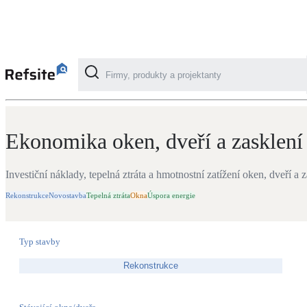
Kalkulačky
Ekonomika oken, dveří a zasklení
Kategorie
Ekonomika oken, dveří a zasklení
Fotovoltaika
Solární ohřev vody
Investiční náklady, tepelná ztráta a hmotnostní zatížení oken, dveří a 
Rekonstrukce
Novostavba
Tepelná ztráta
Okna
Úspora energie
Dotační, energetické služby
Typ stavby
Větrání s rekuperací
Rekonstrukce
Teplovzdušné vytápění