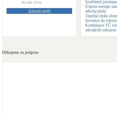
Součinitel prostupu
Na trhu
18
let
Úspora energie zat
Zobrazit profil
střechy/půdy
Tepelná ztráta dom
Investice do rekon
Kombinace TČ vzd
stávajícím zdrojem
Děkujeme za podporu