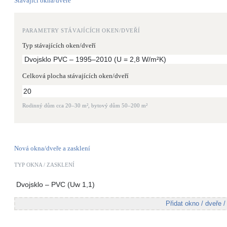
Stávající okna/dveře
Kotle
Hlavní zdroje vytápění
PARAMETRY STÁVAJÍCÍCH OKEN/DVEŘÍ
Stínicí technika
Typ stávajících oken/dveří
Žaluzie, markýzy, pergoly
Celková plocha stávajících oken/dveří
LED osvětlení
Vnitřní i venkovní
Rodinný dům cca 20–30 m², bytový dům 50–200 m²
NEW
Větrné elektrárny
Malé i velké turbíny
Nová okna/dveře a zasklení
TYP OKNA / ZASKLENÍ
Přidat okno / dveře /