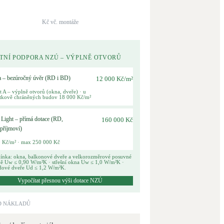
Novostavby
Kč vč. montáže
Kamna / krby
Doplňkové zdroje vytápění
TNÍ PODPORA NZÚ – VÝPLNĚ OTVORŮ
a – bezúročný úvěr (RD i BD)
12 000 Kč/m²
NEW
Zelená střecha
t A – výplně otvorů (okna, dveře) · u
Vegetační střechy
tkově chráněných budov 18 000 Kč/m²
Light – přímá dotace (RD,
160 000 Kč
příjmoví)
0 Kč/m² · max 250 000 Kč
nka: okna, balkonové dveře a velkorozměrové posuvné
ě Uw ≤ 0,90 W/m²K · střešní okna Uw ≤ 1,0 W/m²K ·
dové dveře Ud ≤ 1,2 W/m²K.
Vypočítat přesnou výši dotace NZÚ
D NÁKLADŮ