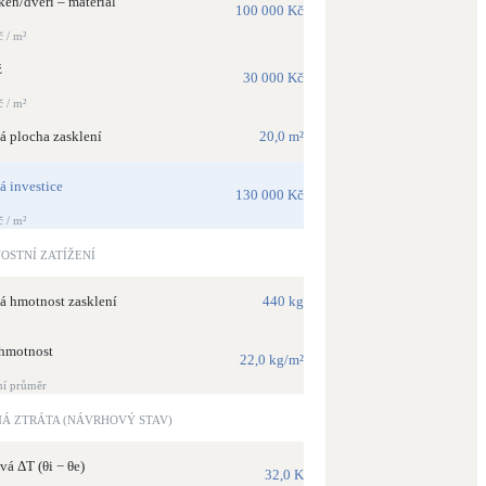
en/dveří – materiál
100 000 Kč
 / m²
ž
30 000 Kč
 / m²
á plocha zasklení
20,0 m²
á investice
130 000 Kč
 / m²
OSTNÍ ZATÍŽENÍ
á hmotnost zasklení
440 kg
hmotnost
22,0 kg/m²
ní průměr
Á ZTRÁTA (NÁVRHOVÝ STAV)
á ΔT (θi − θe)
32,0 K