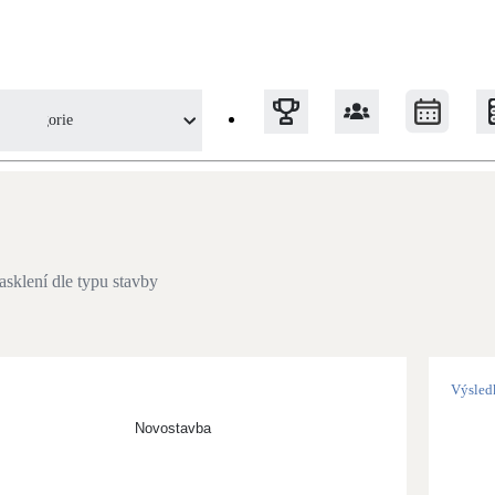
Kategorie
Tepelná čerpadla
Klimatizace pro vytápění
zasklení dle typu stavby
Solární termický systém
Na přípravu teplé vody i přitápění
Výsled
Okna / dveře
Novostavba
Balkonové sestavy