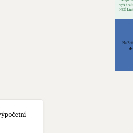
výši bezú
NZÚ Ligh
Na Refs
dv
výpočetní