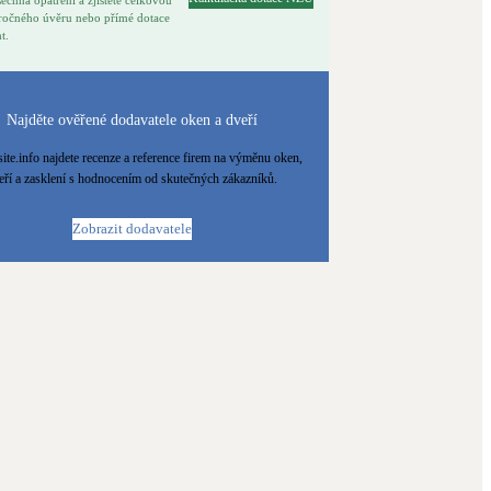
ročného úvěru nebo přímé dotace
t.
Najděte ověřené dodavatele oken a dveří
ite.info najdete recenze a reference firem na výměnu oken,
eří a zasklení s hodnocením od skutečných zákazníků.
Zobrazit dodavatele