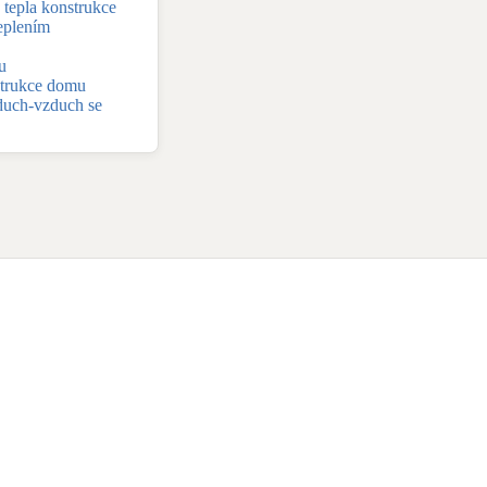
 tepla konstrukce
eplením
u
strukce domu
uch-vzduch se