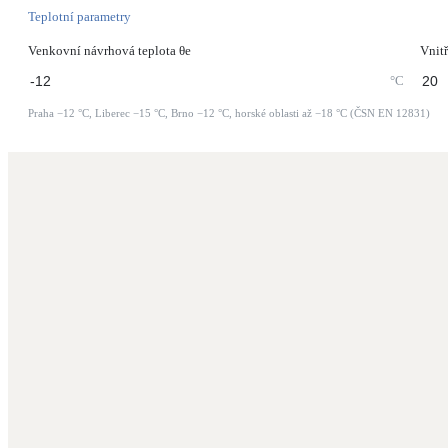
Teplotní parametry
Venkovní návrhová teplota θe
Vnitř
°C
Praha −12 °C, Liberec −15 °C, Brno −12 °C, horské oblasti až −18 °C (ČSN EN 12831)