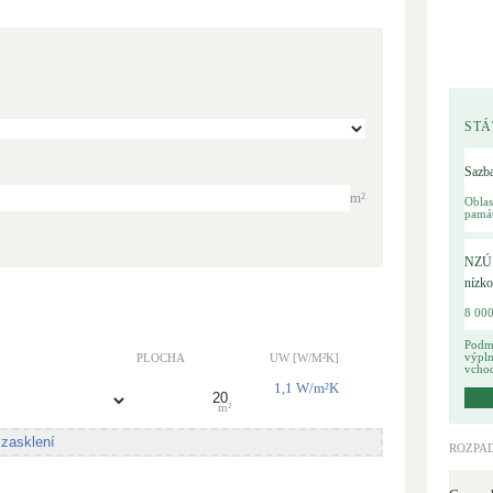
Bateriové úložiště
Pouze velké BESS
Rekuperace tepla odpadní vody
Šedá i černá odpadní voda
STÁ
Sazb
Retence deštové vody
m²
Oblas
Akumulace dešťovky
pamá
NZÚ 
nízko
8 00
Podmí
PLOCHA
UW [W/M²K]
výpln
vcho
1,1
W/m²K
m²
 zasklení
ROZPA