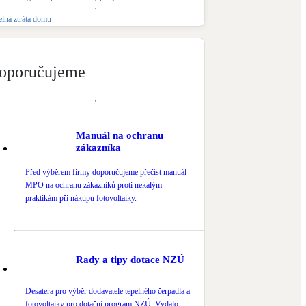
Novostavby
elná ztráta domu
Kamna / krby
oporučujeme
Doplňkové zdroje vytápění
NEW
Zelená střecha
Vegetační střechy
Manuál na ochranu
zákazníka
Před výběrem firmy doporučujeme přečíst manuál
MPO na ochranu zákazníků proti nekalým
praktikám při nákupu fotovoltaiky.
Rady a tipy dotace NZÚ
Desatera pro výběr dodavatele tepelného čerpadla a
fotovoltaiky pro dotační program NZÚ. Vydalo