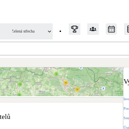
Zelená střecha
Tepelná čerpadla
Klimatizace pro vytápění
V
Solární termický systém
Na přípravu teplé vody i přitápění
Inv
Pos
Okna / dveře
telů
Balkonové sestavy
Sou
Úsp