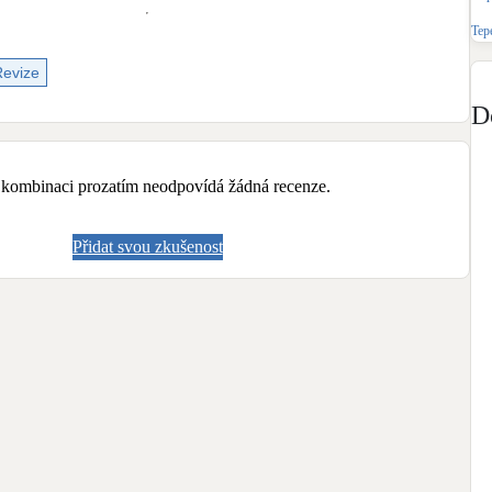
Bateriové úložiště
Tep
Pouze velké BESS
Revize
Rekuperace tepla odpadní vody
D
Šedá i černá odpadní voda
Retence deštové vody
 kombinaci prozatím neodpovídá žádná recenze.
Akumulace dešťovky
Přidat svou zkušenost