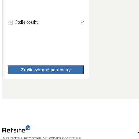
Podle obsahu
Zrušit vybrané parametry
Váš rádce a pomocník při výběru dodavatele