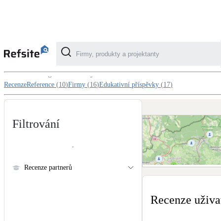
Recenze v kategorii Zelená střecha
Vegetační střechy
Kategorie
Recenze
Reference
(
10
)
Firmy
(
16
)
Edukativní příspěvky
(
17
)
Fotovoltaika
Solární ohřev vody
Filtrování
Dotační, energetické služby
Recenze partnerů
Zobrazit mapu recenzí
Větrání s rekuperací
Recenze uživa
Teplovzdušné vytápění