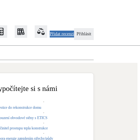
Přidat recenzi
Přihlásit
Zateplení
Obálka budovy
ypočítejte si s námi
Klimatizace
Tepelná čerpadla na chlazení
estice do rekonstrukce domu
ouzení obvodové stěny s ETICS
Rekonstrukce
činitel prostupu tepla konstrukce
ora energie zateplením střechy/půdy