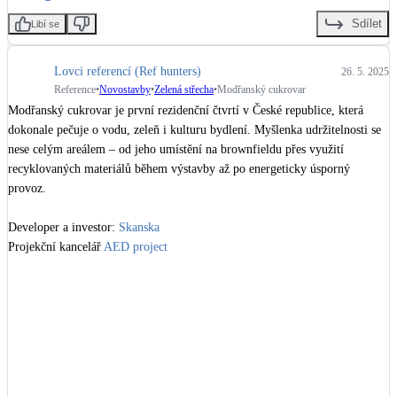
Sdílet
Libí se
Lovci referencí (Ref hunters)
26. 5. 2025
Reference
•
Novostavby
•
Zelená střecha
•
Modřanský cukrovar
Modřanský cukrovar je první rezidenční čtvrtí v České republice, která 
dokonale pečuje o vodu, zeleň i kulturu bydlení. Myšlenka udržitelnosti se 
nese celým areálem – od jeho umístění na brownfieldu přes využití 
recyklovaných materiálů během výstavby až po energeticky úsporný 
provoz.

Developer a investor: 
Skanska
Projekční kancelář 
AED project
Certifikaci BREEAM Excellent zajistila společnost 
CEVRE Consultants