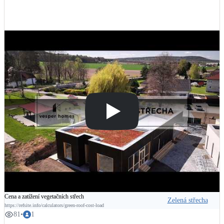
oad
#architektura
#udrzitelnost
#zelenastrecha
#drevostavby
#vesperhomes
Cena a zatížení vegetačních střech
Zelená střecha
https://refsite.info/calculators/green-roof-cost-load
81
•
1