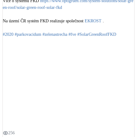
Více o systému FKD 
https://www.optigruen.com/system-solutions/solar-gre
en-roof/solar-green-roof-solar-fkd
Na území ČR systém FKD realizuje společnost 
EKROST
 .

#2020
#parkovacidum
#zelenastrecha
#fve
#SolarGreenRoofFKD
256