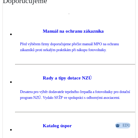
Doporučujeme
Manuál na ochranu zákazníka
Před výběrem firmy doporučujeme přečíst manuál MPO na ochranu
zákazníků proti nekalým praktikám při nákupu fotovoltaiky.
Rady a tipy dotace NZÚ
Desatera pro výběr dodavatele tepelného čerpadla a fotovoltaiky pro dotační
program NZÚ. Vydalo SFŽP ve spolupráci s odbornými asociacemi.
Katalog úspor
EDU