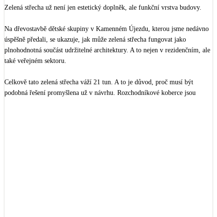
Zelená střecha už není jen estetický doplněk, ale funkční vrstva budovy.

Na dřevostavbě dětské skupiny v Kamenném Újezdu, kterou jsme nedávno 
úspěšně předali, se ukazuje, jak může zelená střecha fungovat jako 
plnohodnotná součást udržitelné architektury. A to nejen v rezidenčním, ale 
také veřejném sektoru.

Celkově tato zelená střecha váží 21 tun. A to je důvod, proč musí být 
podobná řešení promyšlena už v návrhu. Rozchodníkové koberce jsou 
nenáročné na údržbu, ale přináší zásadní efekt: zadržují srážkovou vodu a 
pomáhají ochlazovat interiér během horkých dnů.

🌿 A především vrací zeleň tam, kde by jinak nebyla 🌿 

Realizace: 
Vesper Homes
Architekti: 
MP Architects
https://www.youtube.com/watch?v=_wPGSBZgKQM
(zdroj: Linkedin)

Vypočtěte si zelenou střechu 
https://refsite.info/calculators/green-roof-cost-l