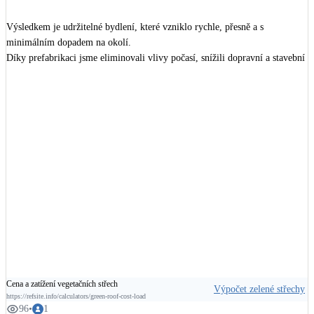
Výsledkem je udržitelné bydlení, které vzniklo rychle, přesně a s 
minimálním dopadem na okolí.

Díky prefabrikaci jsme eliminovali vlivy počasí, snížili dopravní a stavební 
zatížení a zkrátili čas montáže na minimum.

Tento přístup dává smysl i v kontextu veřejné výstavby – kde čas, přesnost 
a náklady hrají zásadní roli.

Dřevo není kompromis. Je to promyšlená cesta vpřed.

vice 
https://www.nema.cz/realizace-nema/86-zdarsky-projekt
+
8
Cena a zatížení vegetačních střech
Výpočet zelené střechy
https://refsite.info/calculators/green-roof-cost-load
96
•
1