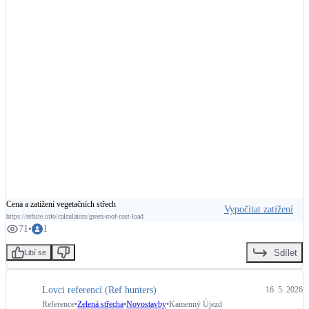
LED osvětlení
#zelenestrechy
#GreenVille
Vnitřní i venkovní
Retence deštové vody
Akumulace dešťovky
NEW
Zelená střecha
Vegetační střechy
+
6
NEW
Větrné elektrárny
Malé i velké turbíny
Cena a zatížení vegetačních střech
Vypočítat zatížení
https://refsite.info/calculators/green-roof-cost-load
71
•
1
Sdílet
Libí se
Lovci referencí (Ref hunters)
16. 5. 2026
Reference
•
Zelená střecha
•
Novostavby
•
Kamenný Újezd