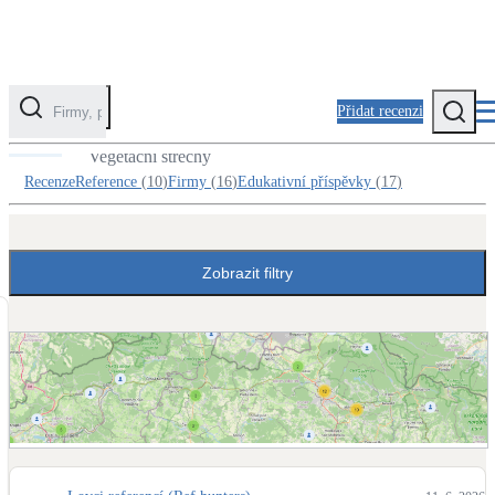
Přidat recenzi
Reference v kategorii Zelená střecha
Vegetační střechy
Kategorie
Recenze
Reference
(
10
)
Firmy
(
16
)
Edukativní příspěvky
(
17
)
Fotovoltaika
Solární ohřev vody
Zobrazit filtry
Tepelná čerpadla
Klimatizace pro vytápění
Zateplení
Obálka budovy
Zobrazit mapu referencí