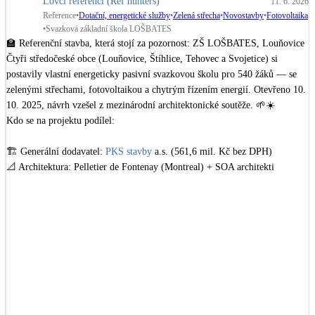
Lovci referencí (Ref hunters)
11. 6. 2026
Dotační, energetické služby
Reference
•
Dotační, energetické služby
•
Zelená střecha
•
Novostavby
•
Fotovoltaika
•
Svazková základní škola LOŠBATES
🏫 Referenční stavba, která stojí za pozornost: ZŠ LOŠBATES, Louňovice

Solární termický systém
Čtyři středočeské obce (Louňovice, Štíhlice, Tehovec a Svojetice) si 
Na přípravu teplé vody i přitápění
postavily vlastní energeticky pasivní svazkovou školu pro 540 žáků — se 
zelenými střechami, fotovoltaikou a chytrým řízením energií. Otevřeno 10. 
10. 2025, návrh vzešel z mezinárodní architektonické soutěže. 🌱☀️

Klimatizace
Tepelná čerpadla na chlazení
Kdo se na projektu podílel:

🏗️ Generální dodavatel: 
PKS stavby
 a.s. (561,6 mil. Kč bez DPH)

Větrání s rekuperací
📐 Architektura: Pelletier de Fontenay (Montreal) + SOA architekti 
Teplovzdušné vytápění
(projekt, autorský dozor)

👷 TDS a koordinátor BOZP: 
REALSTAV MB
 spol. s r.o.

📋 Projektové řízení: Ing. Milan Oleriny

Okna / dveře
🪑 Interiérové vybavení: 
SANTAL
  spol. s r.o.

Balkonové sestavy
🍽️ Gastro provoz: 
IN-GASTRO
 , s.r.o.

🖥️ AV technika učeben: 
FLAME System
 s.r.o.

🔧 Facility management: 
Mark2 Corporation Czech
 a.s.

Rekonstrukce
Financováno z dotací MŠMT, SFŽP ČR, Středočeského kraje a vlastních 