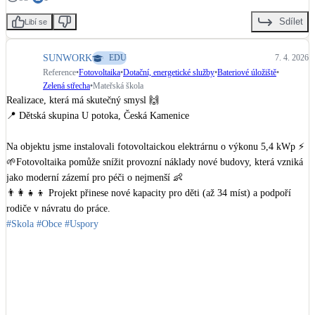
Sdílet
Libí se
SUNWORK
EDU
7. 4. 2026
Reference
•
Fotovoltaika
•
Dotační, energetické služby
•
Bateriové úložiště
•
Zelená střecha
•
Mateřská škola
Realizace, která má skutečný smysl 🙌

📍 Dětská skupina U potoka, Česká Kamenice

Na objektu jsme instalovali fotovoltaickou elektrárnu o výkonu 5,4 kWp ⚡

🌱Fotovoltaika pomůže snížit provozní náklady nové budovy, která vzniká 
jako moderní zázemí pro péči o nejmenší 👶

👨‍👩‍👧‍👦 Projekt přinese nové kapacity pro děti (až 34 míst) a podpoří 
#Skola
#Obce
#Uspory