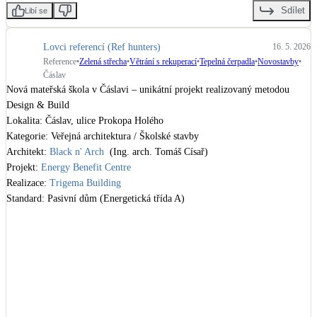
Sdílet
Libí se
Lovci referencí (Ref hunters)
16. 5. 2026
Reference
•
Zelená střecha
•
Větrání s rekuperací
•
Tepelná čerpadla
•
Novostavby
•
Čáslav
Nová mateřská škola v Čáslavi – unikátní projekt realizovaný metodou 
Design & Build

Lokalita: Čáslav, ulice Prokopa Holého

Kategorie: Veřejná architektura / Školské stavby

Architekt: 
Black n' Arch
  (Ing. arch. Tomáš Císař)

Projekt: 
Energy Benefit Centre
Realizace: 
Trigema Building
Standard: Pasivní dům (Energetická třída A)

Stručný popis projektu:

Nová mateřská škola v Čáslavi představuje špičku současné české veřejné 
architektury. Cílem projektu bylo nahradit nevyhovující pavilon moderním, 
udržitelným a pro děti podnětným prostředím. Budova vyniká svým 
organickým tvarem připomínajícím chameleona a je citlivě rozdělena do 
menších měřítek, která jsou dětem blízká.
