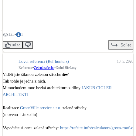
zdrojů svazku.

Kotle
Přesně takové reference patří na jedno místo — ověřené, dohledatelné, s 
Hlavní zdroje vytápění
konkrétními čísly. 💙

Bateriové úložiště
#Skola
#Novostavba
#2025
#reference
#pasivnídům
#zelenéstřechy
Pouze velké BESS
123
•
1
#fotovoltaika
#školství
#stavebnictví
#LOŠBATES
Sdílet
Libí se
Novostavby
Lovci referencí (Ref hunters)
18. 5. 2026
Reference
•
Zelená střecha
•
Dolní Břežany
Viděli jste šikmou zelenou střechu 🏡?

Stínicí technika
Tak tohle je jedna z nich. 

Žaluzie, markýzy, pergoly
Mimochodem moc hezká architektura z dílny 
JAKUB CIGLER 
ARCHITEKTI
Rekuperace tepla odpadní vody
Šedá i černá odpadní voda
Realizace 
GreenVille service s.r.o.
 zelené střechy.

(uloveno: Linkedin)

Kamna / krby
Vypočtěte si cenu zelené střechy: 
https://refsite.info/calculators/green-roof-c
Doplňkové zdroje vytápění
ost-load