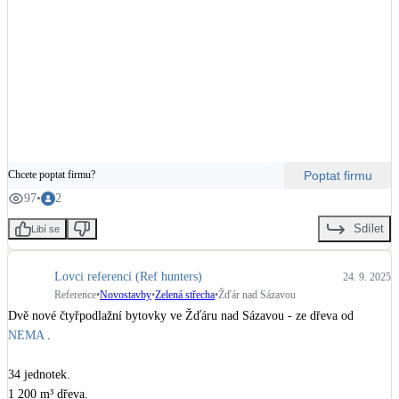
Poptat firmu
Chcete poptat firmu?
97
•
2
Sdílet
Libí se
Lovci referencí (Ref hunters)
24. 9. 2025
Reference
•
Novostavby
•
Zelená střecha
•
Žďár nad Sázavou
Dvě nové čtyřpodlažní bytovky ve Žďáru nad Sázavou - ze dřeva od 
NEMA
 .

34 jednotek.

1 200 m³ dřeva.
