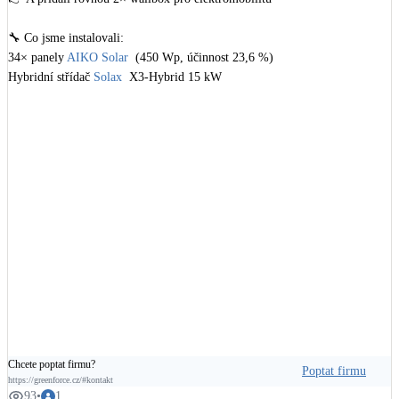
🔧 Co jsme instalovali:

34× panely 
AIKO Solar
  (450 Wp, účinnost 23,6 %)

Hybridní střídač 
Solax
  X3-Hybrid 15 kW

Bateriové úložiště SolaX (LiFePO4, 18,4 kWh)

2× wallbox SolaX 11 kW

Konstrukce 
Novotegra
💡 Proč tohle řešení funguje?

Protože všechno navazuje:

Nejdřív návrh ➝ potom technologie ➝ nakonec instalace.

Žádné nahodilé kroky. Jen systém, který dává smysl jako celek.

#greenforce
#fve
#instalace
#fotovoltaika
#technologie
#uspora
#energie
Chcete poptat firmu?
Poptat firmu
https://greenforce.cz/#kontakt
93
•
1