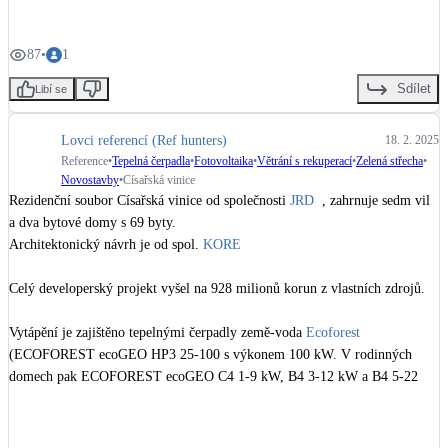
87
•
1
Sdílet
Libí se
Lovci referencí (Ref hunters)
18. 2. 2025
Reference
•
Tepelná čerpadla
•
Fotovoltaika
•
Větrání s rekuperací
•
Zelená střecha
•
Novostavby
•
Císařská vinice
Rezidenční soubor Císařská vinice od společnosti 
JRD
  , zahrnuje sedm vil 
a dva bytové domy s 69 byty.

Architektonický návrh je od spol. 
KORE
Celý developerský projekt vyšel na 928 milionů korun z vlastních zdrojů.

Vytápění je zajištěno tepelnými čerpadly země-voda 
Ecoforest
(ECOFOREST ecoGEO HP3 25-100 s výkonem 100 kW. V rodinných 
domech pak ECOFOREST ecoGEO C4 1-9 kW, B4 3-12 kW a B4 5-22 
kW.)

25 vrtů pro tepelná čerpadla zajišťovala společnost 
GEROtop