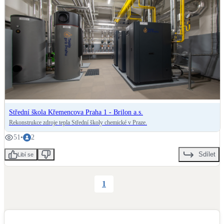
Díky nové technologii určené pro vytápění a ohřev vody v kombinaci s 
dvouzpátečkovým zapojením a využití zbytkového tepla kotelny lze 
přepokládat zmenšení spotřeby energií minimálně o 20 %.
Střední škola Křemencova Praha 1 - Brilon a.s.
Rekonstrukce zdroje tepla Střední školy chemické v Praze.
51
•
2
Sdílet
Libí se
1