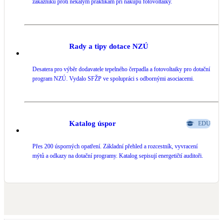
zákazníků proti nekalým praktikám při nákupu fotovoltaiky.
Rady a tipy dotace NZÚ
Desatera pro výběr dodavatele tepelného čerpadla a fotovoltaiky pro dotační
program NZÚ. Vydalo SFŽP ve spolupráci s odbornými asociacemi.
Katalog úspor
EDU
Přes 200 úsporných opatření. Základní přehled a rozcestník, vyvracení
mýtů a odkazy na dotační programy. Katalog sepisují energetičtí auditoři.