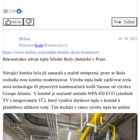
Celkové způsobilé výdaje pro dotaci: 19 562 057 Kč

210
•
1
Dotace ze SFŽP ČR:	12 715 337 Kč

Sdílet
Libí se
#2025
#rekonstrukce
Brilon
29. 10. 2025
Reference
•
Kotle
•
Křemencova 12
https://www.brilon.cz/produkt/stredni-skola-kremenco/
Rekonstrukce zdroje tepla Střední školy chemické v Praze.

Stávající kotelna byla již zastaralá a značně neúsporná, proto se škola 
rozhodla svou kotelnu modernizovat. Výrobu tepla bude zajišťovat zcela 
nová technologie tří plynových kondenzačních kotlů Varmax od výrobce 
Groupe Atlantic. V kotelně je současně umístěn WPA 450 ECO (zásobník 
TV s integrovaným TČ), který využívá zbytkové teplo v kotelně k 
předehřevu užitkové vody. Tím dochází v rámci výroby tepla ke snížení 
potřeby na ohřev vody a rovněž ke snížení spotřeby zemního plynu. Výroba 
tepla bude řízena dálkovým procesem v režimu 24/7. Ohřev vody je 
zajištěn pomocí ohřívače Austria email HRS 500 o objemu 500 l. Pro 
odvod kondenzátu slouží neutralizační box NEUTRAKON.
