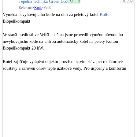
Tepelná technika Green Eco
Dotační, energetické služby
EXPERT
5. 8. 2026
Reference
•
Kotle
•
Veliš
Výměna nevyhovujícího kotle na uhlí za peletový kotel 
Kolton
Biopellkompakt

Solární termický systém
Na přípravu teplé vody i přitápění
Ve starší usedlosti ve Veliši u Jičína jsme provedli výměnu původního 
nevyhovujícho kotle na uhlí za automatický kotel na pelety Kolton 
Klimatizace
Biopellkompakt 20 kW.

Tepelná čerpadla na chlazení
Kotel zajišťuje vytápění objektu prostřednictvím stávající radiátorové 
soustavy a zároveň ohřev teplé užitkové vody. Pro úsporný a komfortní 
Větrání s rekuperací
provoz je systém vybaven ekvitermní regulací, která automaticky upravuje 
Teplovzdušné vytápění
teplotu topné vody podle venkovní teploty.

Okna / dveře
Součástí instalace je také vzdálená správa a monitoring kotle, díky nimž 
Balkonové sestavy
můžeme kontrolovat jeho provoz, upravovat nastavení a případně řešit 
provozní požadavky zákazníka na dálku.

Rekonstrukce
Hlavní prvky realizace

* automatický kotel na pelety Kolton Biopellkompakt 20 kW,
