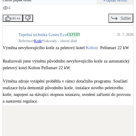
Poptat firmu
4
Sdílet
Libí se
Tepelná technika Green Eco
EXPERT
31. 7. 2026
Reference
•
Kotle
•
Sukorady - obecní úřad
Výměna nevyhovujícího kotle za peletový kotel 
Kolton
  Pellsmart 22 kW

Realizovali jsme výměnu původního nevyhovujícího kotle za automatický 
peletový kotel Kolton Pellsmart 22 kW.

Výměna zdroje vytápění proběhla v rámci dotačního programu. Součástí 
realizace byla demontáž původního kotle, instalace nového peletového 
kotle, napojení na stávající otopnou soustavu, uvedení zařízení do provozu 
a nastavení regulace.

Kotel je nyní v provozu již tři roky a zákazník jej využívá pro komfortní a 
automatické vytápění domu. Díky automatickému podávání pelet nabízí 
zařízení výrazně pohodlnější obsluhu než původní kotel a zároveň splňuje 
současné požadavky na ekologický provoz.
