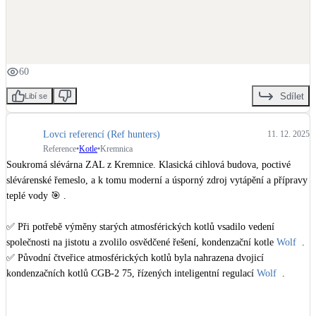
60
Sdílet
Libí se
Lovci referencí (Ref hunters)
11. 12. 2025
Reference
•
Kotle
•
Kremnica
Soukromá slévárna ZAL z Kremnice. Klasická cihlová budova, poctivé 
slévárenské řemeslo, a k tomu moderní a úsporný zdroj vytápění a přípravy 
teplé vody 🎯 .

✅ Při potřebě výměny starých atmosférických kotlů vsadilo vedení 
společnosti na jistotu a zvolilo osvědčené řešení, kondenzační kotle 
Wolf
  .

✅ Původní čtveřice atmosférických kotlů byla nahrazena dvojicí 
kondenzačních kotlů CGB-2 75, řízených inteligentní regulací 
Wolf
  .

Zdroj: Linkein
