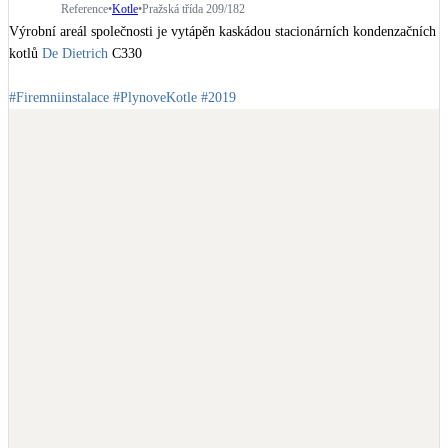
Reference
•
Kotle
•
Pražská třída 209/182
Výrobní areál společnosti je vytápěn kaskádou stacionárních kondenzačních 
kotlů 
De Dietrich
 C330

#Firemniinstalace
#PlynoveKotle
#2019