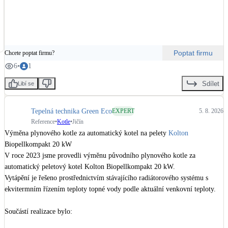
Kotle
* výměna původního kotle na uhlí,

Hlavní zdroje vytápění
* napojení na radiátorovou soustavu,

* ohřev teplé užitkové vody,

* ekvitermní řízení topného systému,

Bateriové úložiště
Poptat firmu
Chcete poptat firmu?
* vzdálená správa a monitoring provozu,

Pouze velké BESS
* individuální nastavení kotle podle objektu a potřeb zákazníka.

6
•
1
Sdílet
Libí se
Přečtěte si podrobnou zkušenost zákazníka s provozem kotle, spotřebou 
Novostavby
pelet a naší následnou servisní podporou.

Tepelná technika Green Eco
EXPERT
5. 8. 2026
Reference
•
Kotle
•
Jičín
Stínicí technika
https://share.google/lc4OKC9qKrwNZqAoj
Výměna plynového kotle za automatický kotel na pelety 
Kolton
Žaluzie, markýzy, pergoly
Biopellkompakt 20 kW

V roce 2023 jsme provedli výměnu původního plynového kotle za 
Rekuperace tepla odpadní vody
automatický peletový kotel Kolton Biopellkompakt 20 kW.

Šedá i černá odpadní voda
Vytápění je řešeno prostřednictvím stávajícího radiátorového systému s 
ekvitermním řízením teploty topné vody podle aktuální venkovní teploty.

Kamna / krby
Součástí realizace bylo:

Doplňkové zdroje vytápění