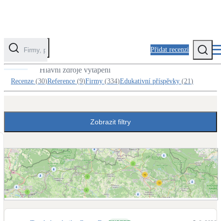
Přidat recenzi
Reference v kategorii Kotle
Hlavní zdroje vytápění
Kategorie
Recenze
(
30
)
Reference
(
9
)
Firmy
(
334
)
Edukativní příspěvky
(
21
)
Fotovoltaika
Solární ohřev vody
Zobrazit filtry
Tepelná čerpadla
Klimatizace pro vytápění
Zateplení
Obálka budovy
Zobrazit mapu referencí