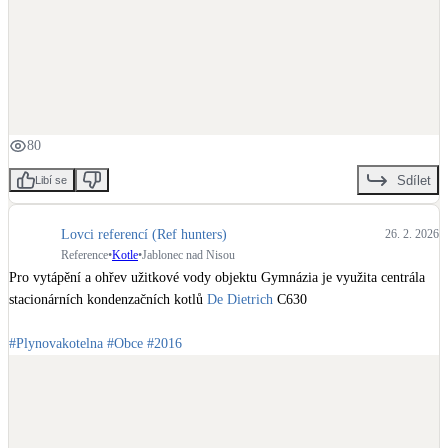
80
Sdílet
Libí se
Lovci referencí (Ref hunters)
26. 2. 2026
Reference
•
Kotle
•
Jablonec nad Nisou
Pro vytápění a ohřev užitkové vody objektu Gymnázia je využita centrála 
stacionárních kondenzačních kotlů 
De Dietrich
 C630

#Plynovakotelna
#Obce
#2016