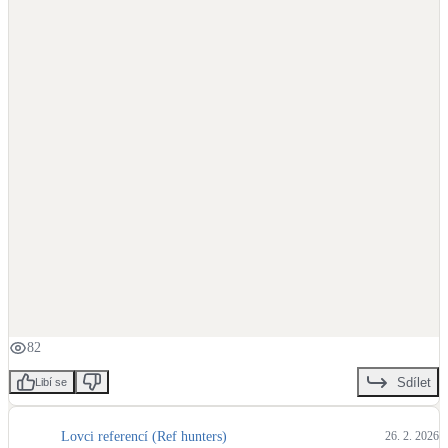
82
Sdílet
Libí se
Lovci referencí (Ref hunters)
26. 2. 2026