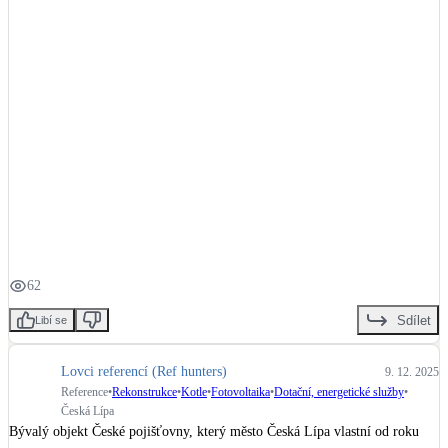
#WOLF
#KondenzacniKotle
#Technologie
#UsporyEnergii
62
Sdílet
Libí se
Lovci referencí (Ref hunters)
9. 12. 2025
Reference
•
Rekonstrukce
•
Kotle
•
Fotovoltaika
•
Dotační, energetické služby
•
Česká Lípa
Bývalý objekt České pojišťovny, který město Česká Lípa vlastní od roku 