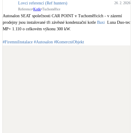
Lovci referencí (Ref hunters)
26. 2. 2026
Reference
•
Kotle
•
Tuchoměřice
Autosalon SEAT společnosti CAR POINT v Tuchoměřicích - v zázemí 
prodejny jsou instalované tři závěsné kondenzační kotle 
Baxi
  Luna Duo-tec 
MP+ 1.110 o celkovém výkonu 300 kW.

#FiremniInstalace
#Autosalon
#KomercniObjekt