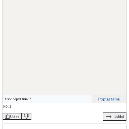
https://share.google/AiR0eiyvO9CvHE6VA
Poptat firmu
Chcete poptat firmu?
11
Sdílet
Libí se