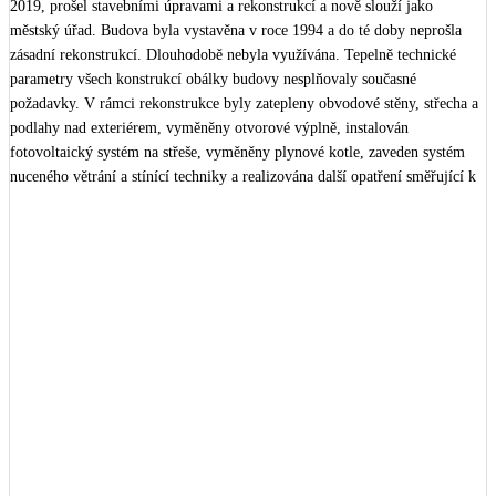
2019, prošel stavebními úpravami a rekonstrukcí a nově slouží jako 
městský úřad. Budova byla vystavěna v roce 1994 a do té doby neprošla 
zásadní rekonstrukcí. Dlouhodobě nebyla využívána. Tepelně technické 
parametry všech konstrukcí obálky budovy nesplňovaly současné 
požadavky. V rámci rekonstrukce byly zatepleny obvodové stěny, střecha a 
podlahy nad exteriérem, vyměněny otvorové výplně, instalován 
fotovoltaický systém na střeše, vyměněny plynové kotle, zaveden systém 
nuceného větrání a stínící techniky a realizována další opatření směřující k 
energetickým úsporám.

Generální dodavatel rekonstrukce: 
CL-EVANS 
Ostatní zúčastněné firmy:

Energetický audit pro dotační program: 
EnergySim s.r.o.
Použité technologie:

Fotovoltaická elektrárna

Plynové kotle 
elco
Větrání s rekuperací tepla 
ATREA s.r.o.
Investice do rekonstrukce: Cena: 80 501 169,- Kč
