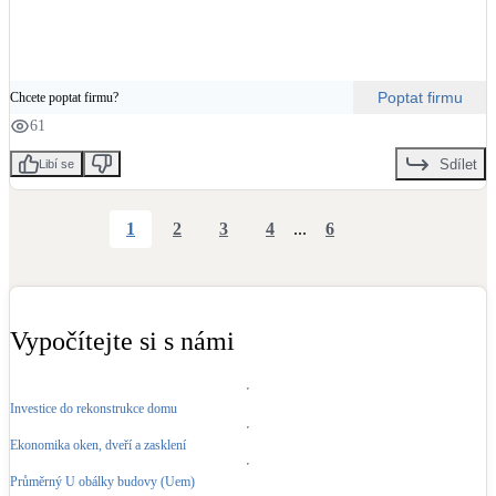
Poptat firmu
Chcete poptat firmu?
61
Sdílet
Libí se
1
2
3
4
...
6
Vypočítejte si s námi
Investice do rekonstrukce domu
Ekonomika oken, dveří a zasklení
Průměrný U obálky budovy (Uem)