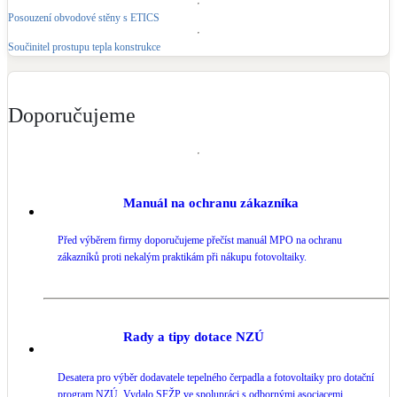
Posouzení obvodové stěny s ETICS
Součinitel prostupu tepla konstrukce
Doporučujeme
Manuál na ochranu zákazníka
Před výběrem firmy doporučujeme přečíst manuál MPO na ochranu
zákazníků proti nekalým praktikám při nákupu fotovoltaiky.
Rady a tipy dotace NZÚ
Desatera pro výběr dodavatele tepelného čerpadla a fotovoltaiky pro dotační
program NZÚ. Vydalo SFŽP ve spolupráci s odbornými asociacemi.