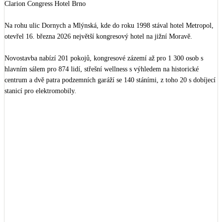
Clarion Congress Hotel Brno 

Ověřené reference dodavatelů úsporných technologií najdete na refsite.info.

Na rohu ulic Dornych a Mlýnská, kde do roku 1998 stával hotel Metropol, 
#refsite
#architektura
#materskaskola
#Varnsdorf
#novostavba
otevřel 16. března 2026 největší kongresový hotel na jižní Moravě.

#zelenastrecha
#fotovoltaika
#udrzitelnastavba
#ceskaarchitektura
#stavebnictvi
#energetickauspora
#verejnestavby
Novostavba nabízí 201 pokojů, kongresové zázemí až pro 1 300 osob s 
hlavním sálem pro 874 lidí, střešní wellness s výhledem na historické 
centrum a dvě patra podzemních garáží se 140 stáními, z toho 20 s dobíjecí 
stanicí pro elektromobily.

Konstrukčně jde o monolitický železobetonový skelet na nepravidelném 
půdorysu cca 60 × 60 m, 2 podzemní a 7 nadzemních podlaží, hlubinně 
založený na pilotách s bílou vanou. Zaoblené nároží s tmavou ustupující 
atikou dělá z budovy novou orientační dominantu čtvrti Trnitá.

Kdo se na stavbě podílel:

- Investor a developer: CPI Property Group

- Provozovatel: CPI Hotels

- Architektonický návrh: 
Schindler Seko architekti
 (vítěz mezinárodní 
soutěže 2016) — Jan Schindler, Ludvík Seko, Michal Hájek, Ondřej Dušek

+
5
- Monolitický skelet: 
SOLIDUM