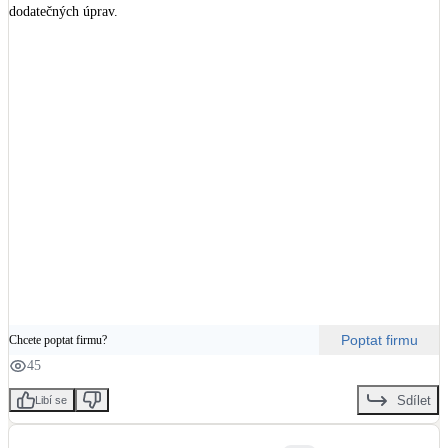
dodatečných úprav.

Majitel této novostavby od začátku věděl, že chce dům, který nebude jen 
dobře vypadat, ale bude také fungovat úsporně a chytře. Proto už během 
výstavby počítal s vlastní výrobou elektřiny a maximálním využitím 
potenciálu střechy.

🔧 Nyní přichází na řadu dokončení interiérů. Poté se vrátíme s elektrikáři, 
nainstalujeme technologii a celou elektrárnu uvedeme do provozu. ☀️

#RodinnyDum
Poptat firmu
Chcete poptat firmu?
45
Sdílet
Libí se