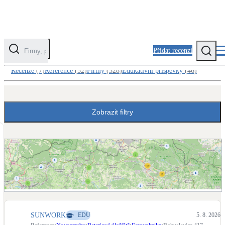
Přidat recenzi
Reference v kategorii Novostavby
Recenze
(
7
)
Reference
(
52
)
Firmy
(
528
)
Edukativní příspěvky
(
46
)
Kategorie
Fotovoltaika
Zobrazit filtry
Solární ohřev vody
Tepelná čerpadla
Klimatizace pro vytápění
Zateplení
Obálka budovy
Zobrazit mapu referencí
SUNWORK
EDU
5. 8. 2026