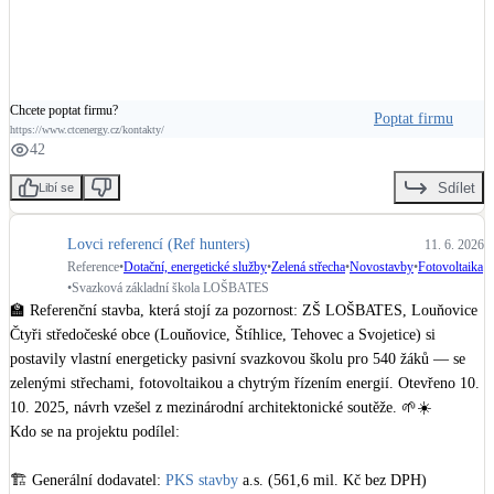
Chcete poptat firmu?
Poptat firmu
https://www.ctcenergy.cz/kontakty/
42
Sdílet
Libí se
Lovci referencí (Ref hunters)
11. 6. 2026
Reference
•
Dotační, energetické služby
•
Zelená střecha
•
Novostavby
•
Fotovoltaika
•
Svazková základní škola LOŠBATES
🏫 Referenční stavba, která stojí za pozornost: ZŠ LOŠBATES, Louňovice

Čtyři středočeské obce (Louňovice, Štíhlice, Tehovec a Svojetice) si 
postavily vlastní energeticky pasivní svazkovou školu pro 540 žáků — se 
zelenými střechami, fotovoltaikou a chytrým řízením energií. Otevřeno 10. 
10. 2025, návrh vzešel z mezinárodní architektonické soutěže. 🌱☀️

Kdo se na projektu podílel:

🏗️ Generální dodavatel: 
PKS stavby
 a.s. (561,6 mil. Kč bez DPH)
