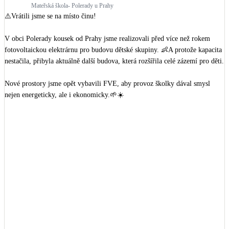
Mateřská škola- Polerady u Prahy
⚠️Vrátili jsme se na místo činu!

V obci Polerady kousek od Prahy jsme realizovali před více než rokem 
fotovoltaickou elektrárnu pro budovu dětské skupiny. 👶A protože kapacita 
nestačila, přibyla aktuálně další budova, která rozšířila celé zázemí pro děti.

Nové prostory jsme opět vybavili FVE, aby provoz školky dával smysl 
nejen energeticky, ale i ekonomicky.🌱☀️

#Obce
#Skola
#Budoucnost