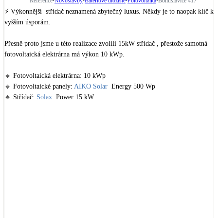
Reference
•
Novostavby
•
Bateriové úložiště
•
Fotovoltaika
•
Bohuslavice 417
Dotační, energetické služby
⚡ Výkonnější  střídač neznamená zbytečný luxus. Někdy je to naopak klíč k 
vyšším úsporám.

Solární termický systém
Přesně proto jsme u této realizace zvolili 15kW střídač , přestože samotná 
Na přípravu teplé vody i přitápění
fotovoltaická elektrárna má výkon 10 kWp.

Klimatizace
🔸 Fotovoltaická elektrárna: 10 kWp

Tepelná čerpadla na chlazení
🔸 Fotovoltaické panely: 
AIKO Solar
  Energy 500 Wp

🔸 Střídač: 
Solax
  Power 15 kW

🔸 Bateriové úložiště: 18 kWh SolaX Power

Větrání s rekuperací
🔸 Wallbox: 22 kW SolaX Power

Teplovzdušné vytápění
🔸 Konstrukce: 
Novotegra
Okna / dveře
Proč jsme zvolili právě 15kW střídač❓

Balkonové sestavy
Stejně jako většina rodinných domů má i tato domácnost nerovnoměrně 
zatížené fáze, přičemž první fáze bývá nejčastěji přetěžovaná.

Rekonstrukce
V případě současného ohřevu bojleru a nabíjení elektromobilu by běžný 
10kW střídač, i přes dostatečný výkon z fotovoltaických panelů, musel část 