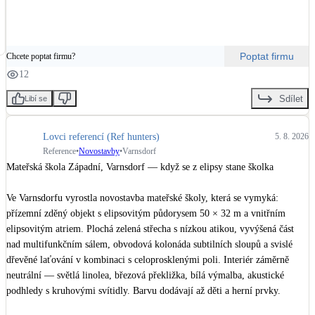
Kotle
elektřiny odebírat ze sítě.

Hlavní zdroje vytápění
✅To však u 15kW střídače SolaX Power neplatí. Díky o 50 % vyšší 
Poptat firmu
Chcete poptat firmu?
asymetrii dokáže do jedné fáze dodat až 7,5 kW výkonu, a lépe tak využít 
Bateriové úložiště
energii vyrobenou na střeše.

12
Pouze velké BESS
Sdílet
Libí se
Ano, pořizovací cena je o něco málo vyšší, ale vyšší efektivita využití 
vlastní elektřiny může přispět k rychlejší návratnosti celé investice.

Novostavby
Lovci referencí (Ref hunters)
5. 8. 2026
#RodinnyDum
#fotovoltaika
Reference
•
Novostavby
•
Varnsdorf
Mateřská škola Západní, Varnsdorf — když se z elipsy stane školka

Stínicí technika
Žaluzie, markýzy, pergoly
Ve Varnsdorfu vyrostla novostavba mateřské školy, která se vymyká: 
přízemní zděný objekt s elipsovitým půdorysem 50 × 32 m a vnitřním 
elipsovitým atriem. Plochá zelená střecha s nízkou atikou, vyvýšená část 
Rekuperace tepla odpadní vody
Šedá i černá odpadní voda
nad multifunkčním sálem, obvodová kolonáda subtilních sloupů a svislé 
dřevěné laťování v kombinaci s celoprosklenými poli. Interiér záměrně 
neutrální — světlá linolea, březová překližka, bílá výmalba, akustické 
Kamna / krby
podhledy s kruhovými svítidly. Barvu dodávají až děti a herní prvky.

Doplňkové zdroje vytápění