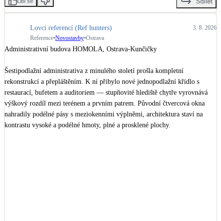
Sdílet
Libí se
nezávislé recenze dodavatelů úsporných technologií.

Lovci referencí (Ref hunters)
3. 8. 2026
#drevostavby
#roubenka
#beskydy
#FVE
#refsite
#RodinnyDum
Reference
•
Novostavby
•
Ostrava
Administrativní budova HOMOLA, Ostrava-Kunčičky

Šestipodlažní administrativa z minulého století prošla kompletní 
rekonstrukcí a přepláštěním. K ní přibylo nové jednopodlažní křídlo s 
restaurací, bufetem a auditoriem — stupňovité hlediště chytře vyrovnává 
výškový rozdíl mezi terénem a prvním patrem. Původní čtvercová okna 
nahradily podélné pásy s meziokenními výplněmi, architektura staví na 
kontrastu vysoké a podélné hmoty, plné a prosklené plochy.

Výsledek: čestné uznání v soutěži Stavba Moravskoslezského kraje 2015, 
kategorie Stavby občanské vybavenosti – rekonstrukce.

HOMOLA
PROJEKTSTUDIO EUCZ
 , s.r.o. — architektonický návrh a generální 