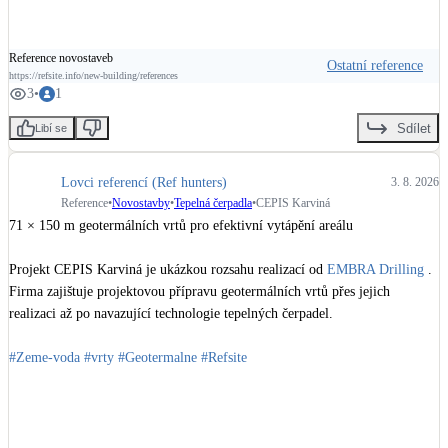
- Podlahy a příprava podkladů: 
LEVEL 02
- Stavební chemie a hydroizolace: 
BRALEP
Reference novostaveb
- Osvětlení 
EXX HOLDING
Ostatní reference
https://refsite.info/new-building/references
Stavba začala v roce 2021, po dokončení monolitu byla dočasně 
3
•
1
zakonzervována a dokončena v letech 2025–2026.

Sdílet
Libí se
#stavebnictvi
#architektura
#Brno
#Refsite
Lovci referencí (Ref hunters)
3. 8. 2026
Reference
•
Novostavby
•
Tepelná čerpadla
•
CEPIS Karviná
71 × 150 m geotermálních vrtů pro efektivní vytápění areálu

Projekt CEPIS Karviná je ukázkou rozsahu realizací od 
EMBRA Drilling
 . 
Firma zajištuje projektovou přípravu geotermálních vrtů přes jejich 
realizaci až po navazující technologie tepelných čerpadel. 

#Zeme-voda
#vrty
#Geotermalne
#Refsite