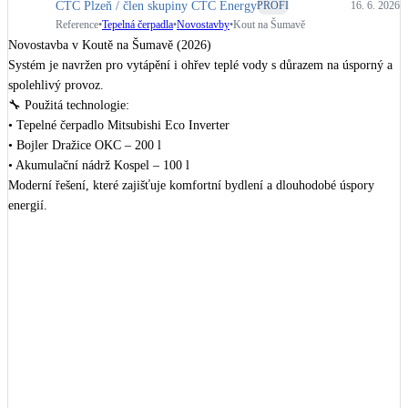
CTC Plzeň / člen skupiny CTC Energy
PROFI
16. 6. 2026
Reference
•
Tepelná čerpadla
•
Novostavby
•
Kout na Šumavě
Novostavba v Koutě na Šumavě (2026)

Systém je navržen pro vytápění i ohřev teplé vody s důrazem na úsporný a 
spolehlivý provoz.

🔧 Použitá technologie:

• Tepelné čerpadlo Mitsubishi Eco Inverter

• Bojler Dražice OKC – 200 l

• Akumulační nádrž Kospel – 100 l

Moderní řešení, které zajišťuje komfortní bydlení a dlouhodobé úspory 
energií.

Děkujeme za důvěru 🙌