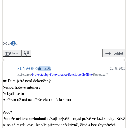
VS Invest
 a.s. — zhotovitel stavby, etapa „Nová administrativa" (9/2014–
Votoplast
COND KLIMA
 s.r.o. — chlazení kanceláří, systém 
GREE
 28 kW 
+
9
(doplněno v roce 2022)

Rekonstrukce administrativní budovy není jen o fasádě. Je to práce 
2
•
1
architekta, generálního dodavatele a specialistů na vytápění, ZTI i chlazení 
— a výsledek stojí a padá s tím, jak dobře si sedli.

Sdílet
Libí se
Ověřené reference dodavatelů úsporných technologií najdete na refsite.info.

SUNWORK
EDU
22. 6. 2026
Reference
•
Novostavby
•
Fotovoltaika
•
Bateriové úložiště
•
Roztocká 7
#architektura
#rekonstrukce
#Ostrava
#stavebnictvi
#Refsite
🏡 Dům ještě není dokončený.

#uspornetechnologie
Nejsou hotové interiéry.

Nebydlí se tu.

A přesto už má na střeše vlastní elektrárnu.

Proč❓

Protože některá rozhodnutí dávají největší smysl právě ve fázi stavby. Když 
se na ně myslí včas, lze vše připravit efektivně, čistě a bez zbytečných 