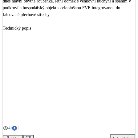
dnes hlavní obytná roubenka, letní domek s venkovní kuchyní a spaním v 
podkroví a hospodářský objekt s celoplošnou FVE integrovanou do 
falcované plechové střechy.

Technický popis

▪️ Dispozice 4+kk, 14 × 7 m

▪️ Zastavěná plocha 100 m², užitná 170 m²

▪️ Konstrukce: roubenka z lepených sušených borovicových BSH hranolů

▪️ Difuzně otevřená masivní dvoustěna s vloženou tepelnou izolací

▪️ Hrubá stavba za 1 měsíc, celá realizace necelý rok

▪️ Spotřeba na vytápění dle majitelů cca 1 koš dřeva denně

Kdo se podílel

▪️ Realizace: @ok-pyrus, s.r.o.

▪️ Návrh a hlavní projektant: Ing. Oto Uchytil

▪️ Majitel firmy: Otakar Koudelka

Stavba v CHKO, nezpevněná příjezdová cesta se sklonem 14° — a přesto 
výsledek, který vypadá, jako by tam stál odjakživa.

4
•
1
Máte zkušenost s dodavatelem dřevostavby? Sdílejte ji na refsite.info — 