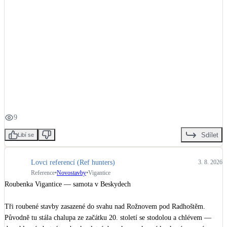
9
Sdílet
Libí se
Lovci referencí (Ref hunters)
3. 8. 2026
Reference
•
Novostavby
•
Vigantice
Roubenka Vigantice — samota v Beskydech

Tři roubené stavby zasazené do svahu nad Rožnovem pod Radhoštěm. 
Původně tu stála chalupa ze začátku 20. století se stodolou a chlévem — 