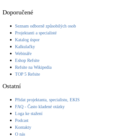
Kotle
Hlavní zdroje vytápění
Doporučené
Seznam odborně způsobilých osob
Bateriové úložiště
Projektanti a specialisté
Pouze velké BESS
Katalog úspor
Kalkulačky
Webináře
Novostavby
Eshop Refsite
Refsite na Wikipedia
TOP 5 Refsite
Stínicí technika
Žaluzie, markýzy, pergoly
Ostatní
Přidat projektanta, specialistu, EKIS
Rekuperace tepla odpadní vody
FAQ - Často kladené otázky
Šedá i černá odpadní voda
Loga ke stažení
Podcast
Kamna / krby
Kontakty
Doplňkové zdroje vytápění
O nás