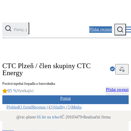
Přidat recenzi
PROFI
Kategorie
Fotovoltaika
CTC Plzeň / člen skupiny CTC
Solární ohřev vody
Energy
Tepelná čerpadla
Poctivá tepelná čerpadla a fotovoltaika
Klimatizace pro vytápění
Přidat recenzi
95
%
Vynikající
Poptat
Zateplení
Přehled
O firmě
Recenze
(
43
)
Služby
(
5
)
Média
Obálka budovy
@
ctc-plzen
•
16 let na trhu
•
IČ 29103479
•
Realizační firma