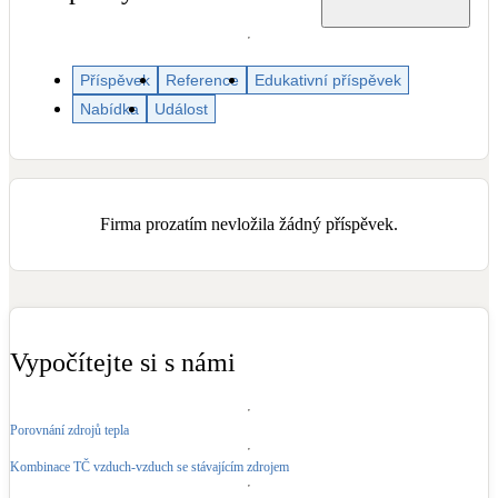
Dotační, energetické služby
Příspěvek
Reference
Edukativní příspěvek
Solární termický systém
Na přípravu teplé vody i přitápění
Nabídka
Událost
Klimatizace
Tepelná čerpadla na chlazení
Firma prozatím nevložila žádný příspěvek.
Větrání s rekuperací
Teplovzdušné vytápění
Okna / dveře
Vypočítejte si s námi
Balkonové sestavy
Porovnání zdrojů tepla
Rekonstrukce
Kombinace TČ vzduch-vzduch se stávajícím zdrojem