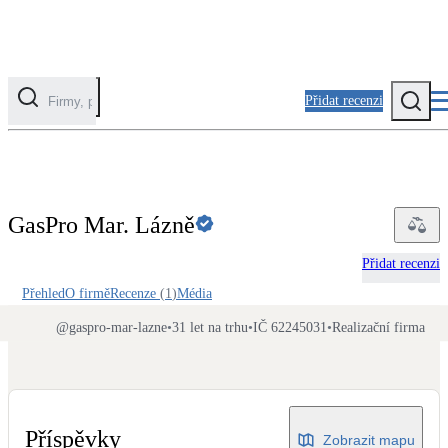
Přidat recenzi
Kategorie
Fotovoltaika
GasPro Mar. Lázně
Solární ohřev vody
Přidat recenzi
Tepelná čerpadla
Přehled
O firmě
Recenze
(
1
)
Média
Klimatizace pro vytápění
@
gaspro-mar-lazne
•
31 let na trhu
•
IČ 62245031
•
Realizační firma
Zateplení
Obálka budovy
Příspěvky
Zobrazit mapu