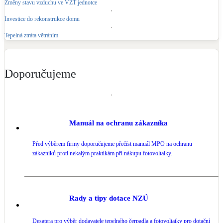
Změny stavu vzduchu ve VZT jednotce
Kotle
Hlavní zdroje vytápění
Investice do rekonstrukce domu
Tepelná ztráta větráním
Bateriové úložiště
Pouze velké BESS
Doporučujeme
Novostavby
Manuál na ochranu zákazníka
Stínicí technika
Žaluzie, markýzy, pergoly
Před výběrem firmy doporučujeme přečíst manuál MPO na ochranu
zákazníků proti nekalým praktikám při nákupu fotovoltaiky.
Rekuperace tepla odpadní vody
Šedá i černá odpadní voda
Rady a tipy dotace NZÚ
Kamna / krby
Doplňkové zdroje vytápění
Desatera pro výběr dodavatele tepelného čerpadla a fotovoltaiky pro dotační