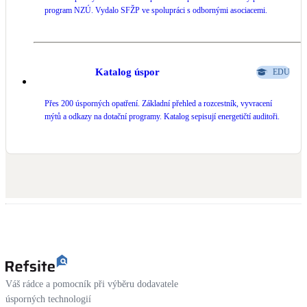
program NZÚ. Vydalo SFŽP ve spolupráci s odbornými asociacemi.
LED osvětlení
Vnitřní i venkovní
Katalog úspor
EDU
Retence deštové vody
Akumulace dešťovky
Přes 200 úsporných opatření. Základní přehled a rozcestník, vyvracení
mýtů a odkazy na dotační programy. Katalog sepisují energetičtí auditoři.
NEW
Zelená střecha
Vegetační střechy
NEW
Větrné elektrárny
Malé i velké turbíny
Váš rádce a pomocník při výběru dodavatele
úsporných technologií