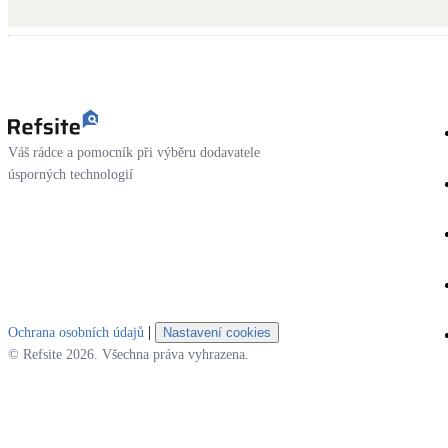
Kotle
Hlavní zdroje vytápění
Stínicí technika
Žaluzie, markýzy, pergoly
Váš rádce a pomocník při výběru dodavatele
LED osvětlení
úsporných technologií
Vnitřní i venkovní
NEW
Větrné elektrárny
Malé i velké turbíny
|
Ochrana osobních údajů
Nastavení cookies
© Refsite 2026. Všechna práva vyhrazena.