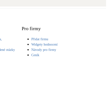
Novostavby
Kamna / krby
Doplňkové zdroje vytápění
Pro firmy
a,
Přidat firmu
NEW
Zelená střecha
S
Widgety hodnocení
Vegetační střechy
dené otázky
Návody pro firmy
Ceník