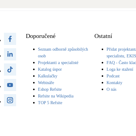
Bateriové úložiště
Pouze velké BESS
Rekuperace tepla odpadní vody
Šedá i černá odpadní voda
Doporučené
Ostatní
Seznam odborně způsobilých
Přidat projektant
Retence deštové vody
osob
specialistu, EKI
Akumulace dešťovky
Projektanti a specialisté
FAQ - Často kla
Katalog úspor
Loga ke stažení
Kalkulačky
Podcast
Webináře
Kontakty
Eshop Refsite
O nás
Refsite na Wikipedia
TOP 5 Refsite