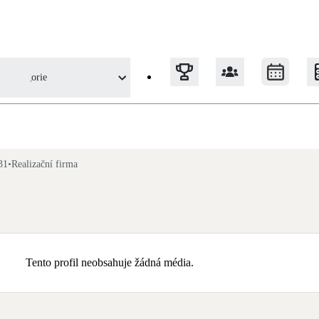
Kategorie
Tepelná čerpadla
31
•
Realizační firma
Klimatizace pro vytápění
Solární termický systém
Na přípravu teplé vody i přitápění
Tento profil neobsahuje žádná média.
Okna / dveře
Balkonové sestavy