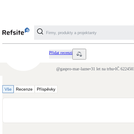
GasPro Mar. Lázně
Kategorie
Přidat recenzi
Fotovoltaika
@
gaspro-mar-lazne
•
31 let na trhu
•
IČ 622450
Solární ohřev vody
Vše
Recenze
Příspěvky
Dotační, energetické služby
Větrání s rekuperací
Teplovzdušné vytápění