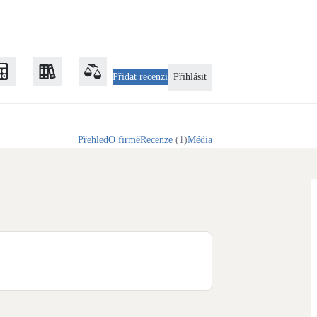
Přidat recenzi
Přihlásit
Přehled
O firmě
Recenze
(
1
)
Média
Zateplení
Obálka budovy
Klimatizace
Tepelná čerpadla na chlazení
Rekonstrukce