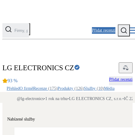
Přidat recenzi
Kategorie
Fotovoltaika
LG ELECTRONICS CZ
Solární ohřev vody
Přidat recenzi
93
%
Tepelná čerpadla
Přehled
O firmě
Recenze
(
175
)
Produkty
(
126
)
Služby
(
10
)
Média
Klimatizace pro vytápění
@
lg-electronics
•
1 rok na trhu
•
LG ELECTRONICS CZ, s.r.o.
•
IČ 22
Zateplení
Obálka budovy
Nabízené služby