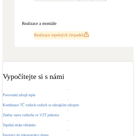
Kotle
Hlavní zdroje vytápění
Realizace a montáže
Bateriové úložiště
Pouze velké BESS
Realizace tepelných čerpadel
Novostavby
Vypočítejte si s námi
Stínicí technika
Žaluzie, markýzy, pergoly
Porovnání zdrojů tepla
Rekuperace tepla odpadní vody
Kombinace TČ vzduch-vzduch se stávajícím zdrojem
Šedá i černá odpadní voda
Změny stavu vzduchu ve VZT jednotce
Kamna / krby
Tepelná ztráta větráním
Doplňkové zdroje vytápění
Investice do rekonstrukce domu