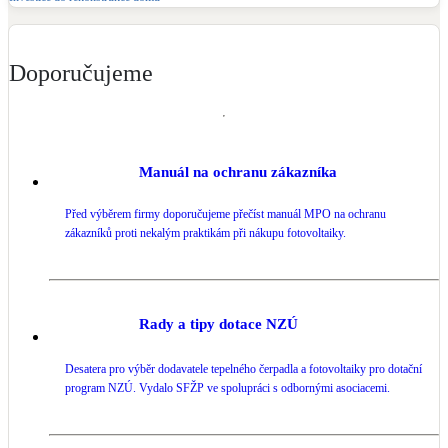
LED osvětlení
Vnitřní i venkovní
Doporučujeme
Retence deštové vody
Akumulace dešťovky
Manuál na ochranu zákazníka
NEW
Zelená střecha
Vegetační střechy
Před výběrem firmy doporučujeme přečíst manuál MPO na ochranu
zákazníků proti nekalým praktikám při nákupu fotovoltaiky.
NEW
Větrné elektrárny
Malé i velké turbíny
Rady a tipy dotace NZÚ
Desatera pro výběr dodavatele tepelného čerpadla a fotovoltaiky pro dotační
program NZÚ. Vydalo SFŽP ve spolupráci s odbornými asociacemi.