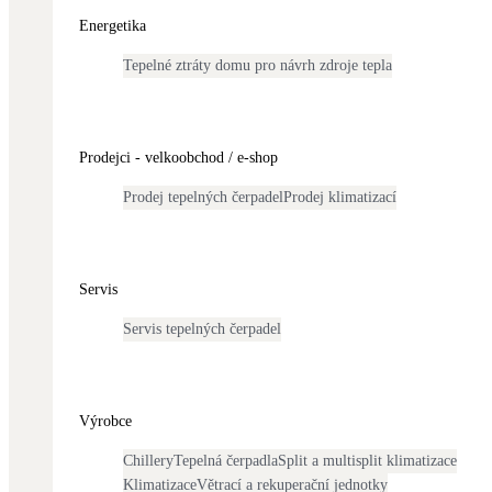
Dotační, energetické služby
Energetika
Tepelné ztráty domu pro návrh zdroje tepla
Solární termický systém
Na přípravu teplé vody i přitápění
Prodejci - velkoobchod / e-shop
Klimatizace
Tepelná čerpadla na chlazení
Prodej tepelných čerpadel
Prodej klimatizací
Větrání s rekuperací
Teplovzdušné vytápění
Servis
Servis tepelných čerpadel
Okna / dveře
Balkonové sestavy
Výrobce
Rekonstrukce
Chillery
Tepelná čerpadla
Split a multisplit klimatizace
Klimatizace
Větrací a rekuperační jednotky