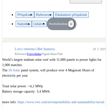
Dotační, energetické služby
Příspěvek
Reference
Edukativní příspěvek
Solární termický systém
Na přípravu teplé vody i přitápění
Nabídka
Událost
#footballstadium
Klimatizace
Tepelná čerpadla na chlazení
Lovci referencí (Ref hunters)
29. 3. 2025
Reference
•
Fotovoltaika
•
Signal Iduna Park
Větrání s rekuperací
World’s largest stadium solar roof with 11,000 panels to power lights for 
Teplovzdušné vytápění
1,000 matches.

The 
JA Solar
 panel system, will produce over 4 Megawatt Hours of 
Okna / dveře
electricity per year.

Balkonové sestavy
Total solar power: >4,2 MWp

Battery storage capacity: 3,4 MWh

Rekonstrukce
more info: 
https://www.rwe.com/en/responsibility-and-sustainability/social-
affairs-and-society/sponsoring-and-cooperations/bvb/