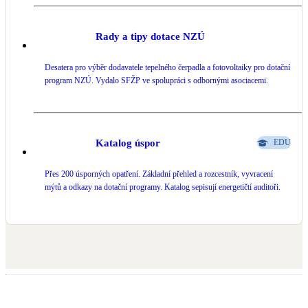
Rady a tipy dotace NZÚ
Desatera pro výběr dodavatele tepelného čerpadla a fotovoltaiky pro dotační
program NZÚ. Vydalo SFŽP ve spolupráci s odbornými asociacemi.
Katalog úspor
EDU
Přes 200 úsporných opatření. Základní přehled a rozcestník, vyvracení
mýtů a odkazy na dotační programy. Katalog sepisují energetičtí auditoři.