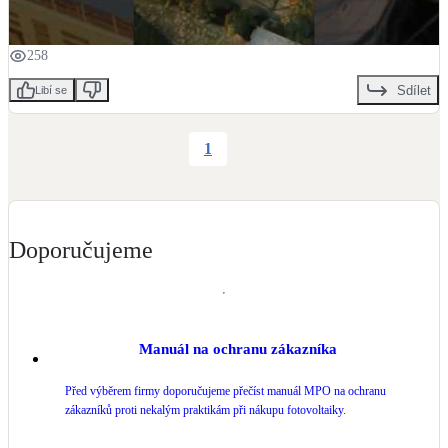
LED osvětlení
Vnitřní i venkovní
258
Sdílet
Libí se
Retence deštové vody
Akumulace dešťovky
1
NEW
Zelená střecha
Vegetační střechy
Doporučujeme
NEW
Větrné elektrárny
Malé i velké turbíny
Manuál na ochranu zákazníka
Před výběrem firmy doporučujeme přečíst manuál MPO na ochranu
zákazníků proti nekalým praktikám při nákupu fotovoltaiky.