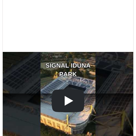
Kotle
Hlavní zdroje vytápění
#SignalIdunaPark
#BorussiaDortmund
#YellowWall
#FootballStadium
#Sustainability
#BVB
#Soccer
#StadiumTour
#Germany
#SoccerStadium
Bateriové úložiště
#2025
Pouze velké BESS
Novostavby
Stínicí technika
Žaluzie, markýzy, pergoly
Rekuperace tepla odpadní vody
Šedá i černá odpadní voda
Kamna / krby
Doplňkové zdroje vytápění