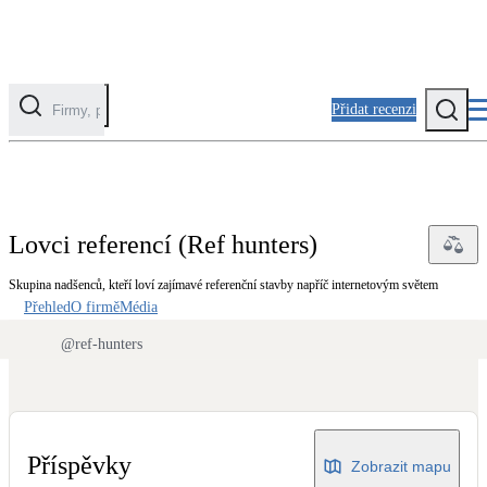
Přidat recenzi
Kategorie
Fotovoltaika
Lovci referencí (Ref hunters)
Solární ohřev vody
Skupina nadšenců, kteří loví zajímavé referenční stavby napříč internetovým světem
Přehled
O firmě
Média
Tepelná čerpadla
Klimatizace pro vytápění
@
ref-hunters
Zateplení
Obálka budovy
Příspěvky
Zobrazit mapu