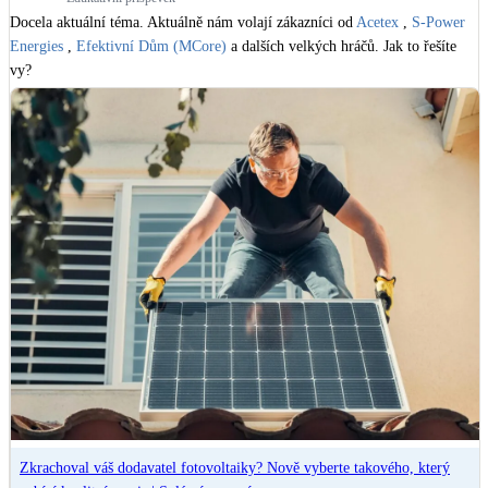
Docela aktuální téma. Aktuálně nám volají zákazníci od 
Acetex
 , 
S-Power 
LED osvětlení
Energies
 , 
Efektivní Dům (MCore)
 a dalších velkých hráčů. Jak to řešíte 
Vnitřní i venkovní
vy?
Retence deštové vody
Akumulace dešťovky
NEW
Zelená střecha
Vegetační střechy
NEW
Větrné elektrárny
Malé i velké turbíny
Zkrachoval váš dodavatel fotovoltaiky? Nově vyberte takového, který