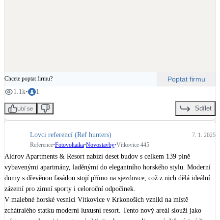
Poptat firmu
Chcete poptat firmu?
1.1k
•
1
Sdílet
Libí se
Lovci referencí (Ref hunters)
7. 1. 2025
Reference
•
Fotovoltaika
•
Novostavby
•
Vítkovice 445
Aldrov Apartments & Resort nabízí deset budov s celkem 139 plně 
vybavenými apartmány, laděnými do elegantního horského stylu. Moderní 
domy s dřevěnou fasádou stojí přímo na sjezdovce, což z nich dělá ideální 
zázemí pro zimní sporty i celoroční odpočinek.

V malebné horské vesnici Vítkovice v Krkonoších vznikl na místě 
zchátralého statku moderní luxusní resort. Tento nový areál slouží jako 