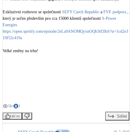
Exkluzivní rozhovor se společností 
SEFY Czech Republic
 a 
FVE podpora
 , 
který je určen především pro cca 15000 klientů společnosti 
S-Power 
Energies
https://open.spotify.com/episode/2eLa9ANOMQyxnOQb3tEBsS?si=1cd2e3
19f52c419a
Velké změny na trhu! 

🚨 Firma 
S-Power Energies
 , jeden z největších českých dodavatelů 
fotovoltaiky a dříve aktivní v boji proti „solárním šmejdům“ s programem 
na pomoc podvedeným klientům, je v úpadku! 😮 Společnost dluží přes 
190 milionů korun, z toho 41 milionů za klientské zálohy (zdroj: 
https://sol
arnimagazin.cz/dalsi-dodavatel-fotovoltaiky-s-power-v-insolvenci-pry-kvuli
-snizeni-dotaci/
 )

Hlavním důvodem je výrazný pokles poptávky po fotovoltaikách pro 
rodinné domy a neočekávané snížení dotační podpory, stejně jako zvýšená 
1k
•
1
konkurence a cenový boj na trhu. Firma také čelila problémům s likviditou, 
protože jí byla pozastavena možnost čerpání kontokorentního úvěru.

Sdílet
Libí se
Co pro klienty? S-Power se snaží dokončit rozestavěné zakázky v 
nejkratším možném termínu. Klienti, kteří zaplatili zálohu a práce nebyly 