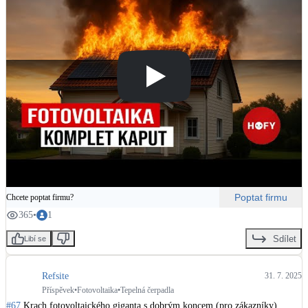
Poptat firmu
Chcete poptat firmu?
365
•
1
Sdílet
Libí se
Refsite
31. 7. 2025
Příspěvek
•
Fotovoltaika
•
Tepelná čerpadla
#67
 Krach fotovoltaického giganta s dobrým koncem (pro zákazníky)
