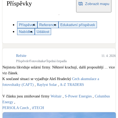
Dotační, energetické služby
Příspěvky
Zobrazit mapu
Solární termický systém
Na přípravu teplé vody i přitápění
Příspěvek
Reference
Edukativní příspěvek
Nabídka
Událost
Klimatizace
Tepelná čerpadla na chlazení
Refsite
11. 4. 2026
Větrání s rekuperací
Příspěvek
•
Fotovoltaika
•
Tepelná čerpadla
Teplovzdušné vytápění
Nejistota likviduje solární firmy. Některé krachují, další propouštějí ... vice 
viz článek. 

K současné situaci se vyjadřuje Aleš Hradecký 
Cech akumulace a 
Okna / dveře
fotovoltaiky (CAFT)
 , 
Raylyst Solar
 , 
A-Z TRADERS
Balkonové sestavy
V článku jsou zmiňované firmy 
Woltair
 , 
S-Power Energies
 , 
Columbus 
Energy
Rekonstrukce
PERSOLA Czech
 , 
ifTECH