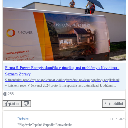
Firma S-Power Energis skončila v úpadku, má problémy s likviditou -
Seznam Zprávy
S finančními problémy se společnost kvůli výraznému poklesu poptávky potýkala už
v loňském roce. V červenci 2024 proto firma spustila restrukturalizaci k udržení
provozu.
288
Sdílet
Libí se
Refsite
11. 7. 2025
Příspěvek
•
Tepelná čerpadla
•
Fotovoltaika