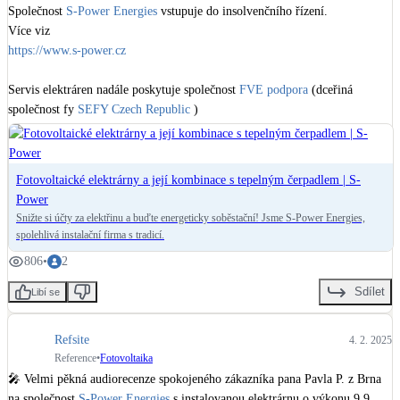
Společnost 
S-Power Energies
 vstupuje do insolvenčního řízení. 

https://www.s-power.cz
Servis elektráren nadále poskytuje společnost 
FVE podpora
 (dceřiná 
společnost fy 
SEFY Czech Republic
 )
Fotovoltaické elektrárny a její kombinace s tepelným čerpadlem | S-
Power
Snižte si účty za elektřinu a buďte energeticky soběstační! Jsme S-Power Energies,
spolehlivá instalační firma s tradicí.
806
•
2
Sdílet
Libí se
Refsite
4. 2. 2025
Reference
•
Fotovoltaika
🎤 Velmi pěkná audiorecenze spokojeného zákazníka pana Pavla P. z Brna 
na společnost 
S-Power Energies
 s instalovanou elektrárnu o výkonu 9,9 