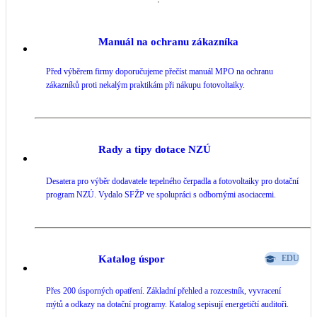
Manuál na ochranu zákazníka
Před výběrem firmy doporučujeme přečíst manuál MPO na ochranu
zákazníků proti nekalým praktikám při nákupu fotovoltaiky.
Rady a tipy dotace NZÚ
Desatera pro výběr dodavatele tepelného čerpadla a fotovoltaiky pro dotační
program NZÚ. Vydalo SFŽP ve spolupráci s odbornými asociacemi.
Katalog úspor
EDU
Přes 200 úsporných opatření. Základní přehled a rozcestník, vyvracení
mýtů a odkazy na dotační programy. Katalog sepisují energetičtí auditoři.