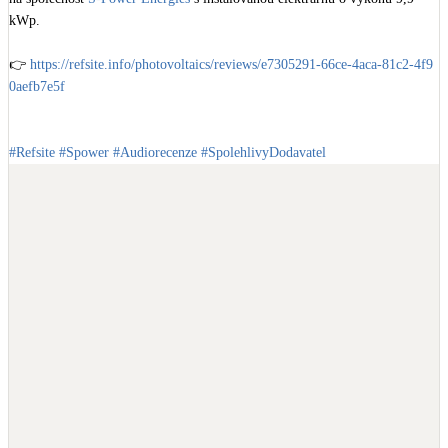
kWp.

👉 
https://refsite.info/photovoltaics/reviews/e7305291-66ce-4aca-81c2-4f9
0aefb7e5f
#Refsite
#Spower
#Audiorecenze
#SpolehlivyDodavatel