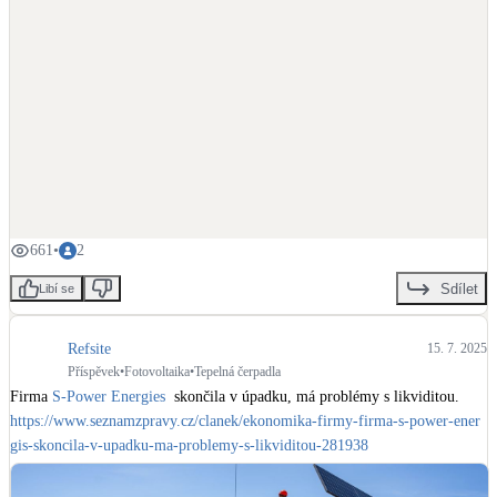
661
•
2
Sdílet
Libí se
Refsite
15. 7. 2025
Příspěvek
•
Fotovoltaika
•
Tepelná čerpadla
Firma 
S-Power Energies
https://www.seznamzpravy.cz/clanek/ekonomika-firmy-firma-s-power-ener
gis-skoncila-v-upadku-ma-problemy-s-likviditou-281938