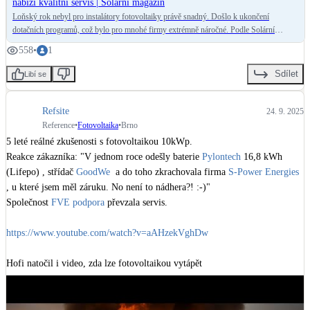
nabízí kvalitní servis | Solární magazín
Loňský rok nebyl pro instalátory fotovoltaiky právě snadný. Došlo k ukončení
dotačních programů, což bylo pro mnohé firmy extrémně náročné. Podle Solární
asociace tak ukončily svou činnost i společnosti, které měly solidní základy. Jak se
558
•
1
zachovat, pokud právě váš dodavatel fotovoltaiky zkrachuje?
Sdílet
Libí se
Refsite
24. 9. 2025
Reference
•
Fotovoltaika
•
Brno
5 leté reálné zkušenosti s fotovoltaikou 10kWp.

Reakce zákazníka: "V jednom roce odešly baterie 
Pylontech
 16,8 kWh 
(Lifepo) , střídač 
GoodWe
  a do toho zkrachovala firma 
S-Power Energies
, u které jsem měl záruku. No není to nádhera?! :-)"

Společnost 
FVE podpora
 převzala servis.

https://www.youtube.com/watch?v=aAHzekVghDw
https://www.youtube.com/watch?v=wW77EfyHmOE