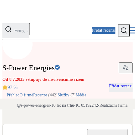
Přidat recenzi
Kategorie
Fotovoltaika
S-Power Energies
Solární ohřev vody
Od 8.7.2025 vstupuje do insolvenčního řízení
Přidat recenzi
Tepelná čerpadla
97
%
Klimatizace pro vytápění
Přehled
O firmě
Recenze
(
442
)
Služby
(
7
)
Média
@
s-power-energies
•
10 let na trhu
•
IČ 05192242
•
Realizační firma
Zateplení
Obálka budovy