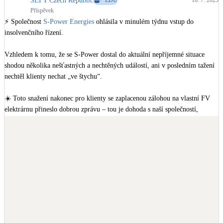
SEFY Czech Republic
EDU
18. 7. 2025
zahájeny, mají možnost uzavřít smlouvu s novým dodavatelem za 
Příspěvek
obdobných podmínek. Již dokončené instalace bude dále spravovat a 
⚡ Společnost 
S-Power Energies
 ohlásila v minulém týdnu vstup do 
provádět servis společnost FVE podpora. S-Power není jediná, v nedávné 
insolvenčního řízení.

době zkrachovaly i další dodavatelské firmy jako Efektivní dům, Alpha 
Solar a Malina.

Vzhledem k tomu, že se S-Power dostal do aktuální nepříjemné situace 
Dobrá zpráva: Společnost 
SEFY Czech Republic
 a dceřiná společnost 
FVE 
shodou několika nešťastných a nechtěných událostí, ani v posledním tažení 
podpora
 se o klienty 
S-Power Energies
 a majitele tepelných čerpadel 
iDM
nechtěl klienty nechat „ve štychu“.

postará.

☀️ Toto snažení nakonec pro klienty se zaplacenou zálohou na vlastní FV 
#Fotovoltaika
#S-Power
#SEFY
#FVEpodpora
#Insolvence
elektrárnu přineslo dobrou zprávu – tou je dohoda s naší společností, 
#SolarniEnergie
#KrizeNaTrhu
 📉☀️
nejlépe hodnoceným dodavatelem FVE podle portálu Refsite, že těmto 
klientům dokončíme instalaci elektrárny, v co nejrychlejším možném 
termínu, v perfektní kvalitě a se srovnatelnými finančními podmínkami (z 
výsledné ceny bude těmto klientům poskytnuta sleva ve výši již uhrazené 
zálohy). 💪

Více se dozvíte zde:

🔗 
https://sefy.cz/s-power/
 🔗