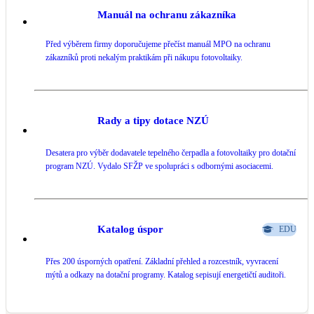
Kotle
Manuál na ochranu zákazníka
Hlavní zdroje vytápění
Před výběrem firmy doporučujeme přečíst manuál MPO na ochranu
zákazníků proti nekalým praktikám při nákupu fotovoltaiky.
Bateriové úložiště
Pouze velké BESS
Rady a tipy dotace NZÚ
Novostavby
Desatera pro výběr dodavatele tepelného čerpadla a fotovoltaiky pro dotační
program NZÚ. Vydalo SFŽP ve spolupráci s odbornými asociacemi.
Stínicí technika
Žaluzie, markýzy, pergoly
Rekuperace tepla odpadní vody
Katalog úspor
EDU
Šedá i černá odpadní voda
Přes 200 úsporných opatření. Základní přehled a rozcestník, vyvracení
mýtů a odkazy na dotační programy. Katalog sepisují energetičtí auditoři.
Kamna / krby
Doplňkové zdroje vytápění