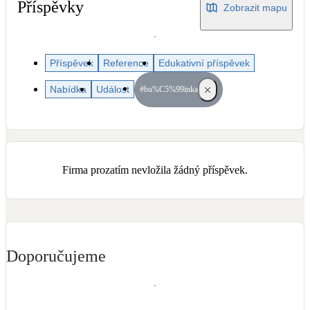
Dotační, energetické služby
Příspěvky
Zobrazit mapu
Solární termický systém
Příspěvek
Reference
Edukativní příspěvek
Na přípravu teplé vody i přitápění
Nabídka
Událost
#bu%C5%99inka
Klimatizace
Tepelná čerpadla na chlazení
Větrání s rekuperací
Firma prozatím nevložila žádný příspěvek.
Teplovzdušné vytápění
Okna / dveře
Balkonové sestavy
Doporučujeme
Rekonstrukce