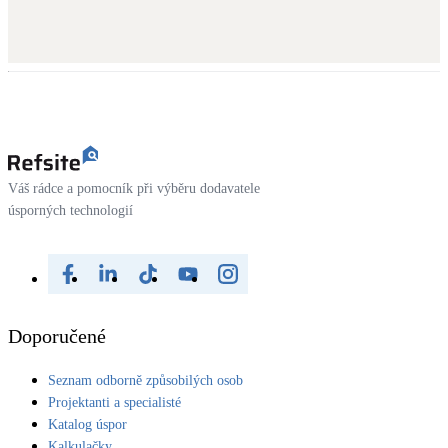
LED osvětlení
Vnitřní i venkovní
Retence deštové vody
Akumulace dešťovky
Váš rádce a pomocník při výběru dodavatele
NEW
Zelená střecha
úsporných technologií
Vegetační střechy
NEW
Větrné elektrárny
Malé i velké turbíny
Doporučené
Seznam odborně způsobilých osob
Projektanti a specialisté
Katalog úspor
Kalkulačky