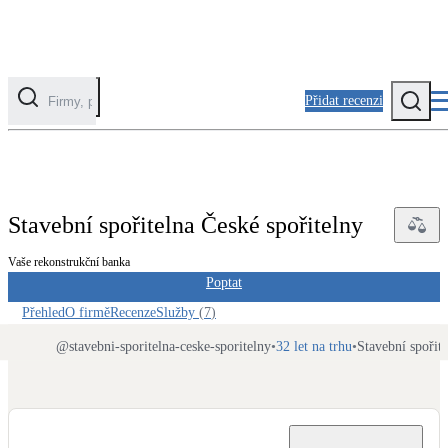
Přidat recenzi
Kategorie
Fotovoltaika
Stavební spořitelna České spořitelny
Solární ohřev vody
Vaše rekonstrukční banka
Poptat
Tepelná čerpadla
Klimatizace pro vytápění
Přehled
O firmě
Recenze
Služby
(
7
)
@
stavebni-sporitelna-ceske-sporitelny
•
32 let na trhu
•
Stavební spořite
Zateplení
Obálka budovy