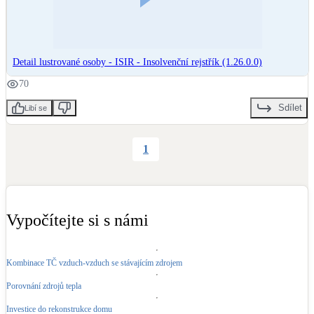
Kotle
Hlavní zdroje vytápění
Detail lustrované osoby - ISIR - Insolvenční rejstřík (1.26.0.0)
Bateriové úložiště
Pouze velké BESS
70
Sdílet
Libí se
Novostavby
1
Stínicí technika
Žaluzie, markýzy, pergoly
Vypočítejte si s námi
Rekuperace tepla odpadní vody
Šedá i černá odpadní voda
Kombinace TČ vzduch-vzduch se stávajícím zdrojem
Kamna / krby
Porovnání zdrojů tepla
Doplňkové zdroje vytápění
Investice do rekonstrukce domu