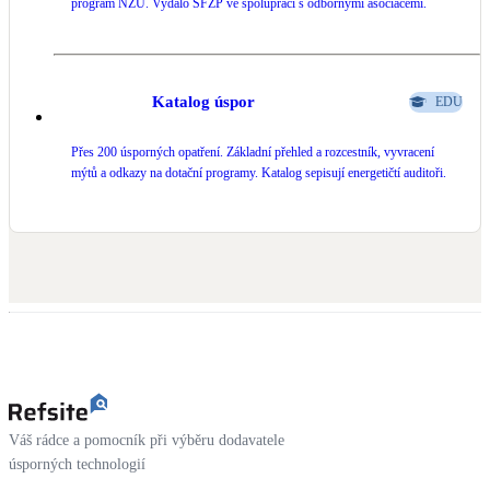
program NZÚ. Vydalo SFŽP ve spolupráci s odbornými asociacemi.
Katalog úspor
EDU
Přes 200 úsporných opatření. Základní přehled a rozcestník, vyvracení
mýtů a odkazy na dotační programy. Katalog sepisují energetičtí auditoři.
Váš rádce a pomocník při výběru dodavatele
úsporných technologií