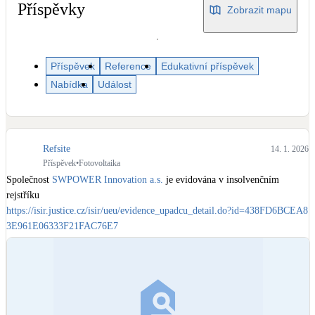
Dotační, energetické služby
Příspěvky
Zobrazit mapu
Solární termický systém
Na přípravu teplé vody i přitápění
Příspěvek
Reference
Edukativní příspěvek
Nabídka
Událost
Klimatizace
Tepelná čerpadla na chlazení
Refsite
14. 1. 2026
Větrání s rekuperací
Příspěvek
•
Fotovoltaika
Teplovzdušné vytápění
Společnost 
SWPOWER Innovation a.s.
 je evidována v insolvenčním 
https://isir.justice.cz/isir/ueu/evidence_upadcu_detail.do?id=438FD6BCEA8
Okna / dveře
3E961E06333F21FAC76E7
Balkonové sestavy
Rekonstrukce