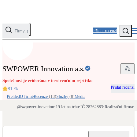
Přidat recenzi
Kategorie
Fotovoltaika
SWPOWER Innovation a.s.
Solární ohřev vody
Společnost je evidována v insolvenčním rejstříku
Přidat recenzi
Tepelná čerpadla
81
%
Klimatizace pro vytápění
Přehled
O firmě
Recenze
(
18
)
Služby
(
8
)
Média
@
swpower-inovation
•
19 let na trhu
•
IČ 28262883
•
Realizační firma
•
V
Zateplení
Obálka budovy