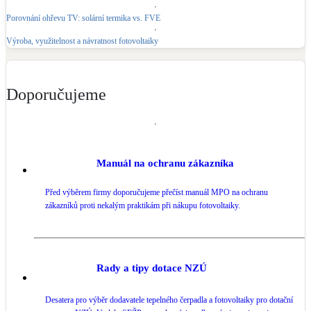
Porovnání ohřevu TV: solární termika vs. FVE
LED osvětlení
Vnitřní i venkovní
Výroba, využitelnost a návratnost fotovoltaiky
Retence deštové vody
Doporučujeme
Akumulace dešťovky
NEW
Zelená střecha
Vegetační střechy
Manuál na ochranu zákazníka
NEW
Větrné elektrárny
Před výběrem firmy doporučujeme přečíst manuál MPO na ochranu
Malé i velké turbíny
zákazníků proti nekalým praktikám při nákupu fotovoltaiky.
Rady a tipy dotace NZÚ
Desatera pro výběr dodavatele tepelného čerpadla a fotovoltaiky pro dotační