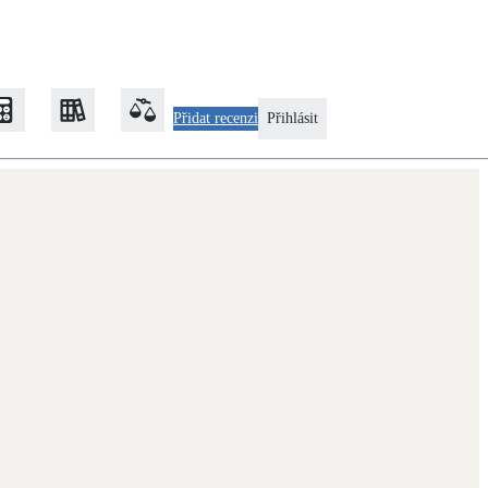
Přidat recenzi
Přihlásit
Zateplení
Obálka budovy
Klimatizace
Tepelná čerpadla na chlazení
Rekonstrukce