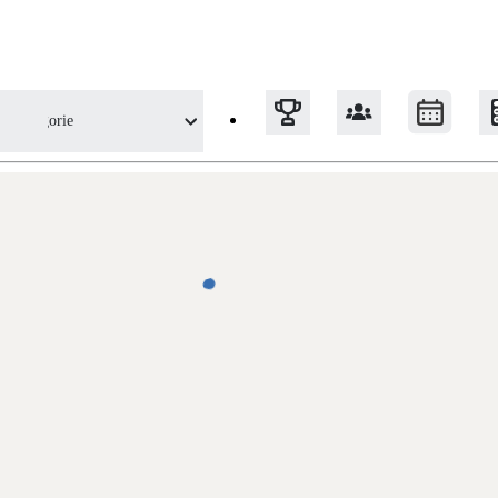
Kategorie
Tepelná čerpadla
Klimatizace pro vytápění
Solární termický systém
Na přípravu teplé vody i přitápění
Okna / dveře
Balkonové sestavy