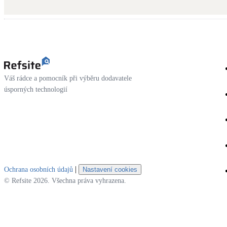
Kotle
Hlavní zdroje vytápění
Stínicí technika
Žaluzie, markýzy, pergoly
Váš rádce a pomocník při výběru dodavatele
LED osvětlení
úsporných technologií
Vnitřní i venkovní
NEW
Větrné elektrárny
Malé i velké turbíny
|
Ochrana osobních údajů
Nastavení cookies
© Refsite 2026. Všechna práva vyhrazena.