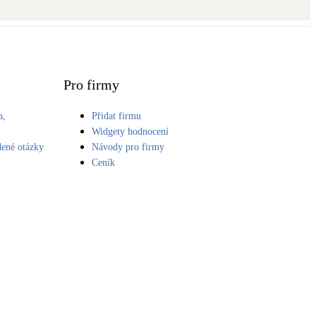
Novostavby
Kamna / krby
Doplňkové zdroje vytápění
Pro firmy
a,
Přidat firmu
NEW
Zelená střecha
S
Widgety hodnocení
Vegetační střechy
dené otázky
Návody pro firmy
Ceník