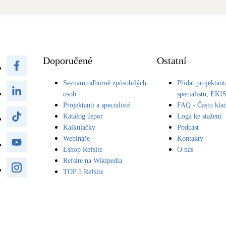
Bateriové úložiště
Pouze velké BESS
Rekuperace tepla odpadní vody
Šedá i černá odpadní voda
Doporučené
Ostatní
Seznam odborně způsobilých
Přidat projektant
Retence deštové vody
Akumulace dešťovky
osob
specialistu, EKI
Projektanti a specialisté
FAQ - Často kla
Katalog úspor
Loga ke stažení
Kalkulačky
Podcast
Webináře
Kontakty
Eshop Refsite
O nás
Refsite na Wikipedia
TOP 5 Refsite