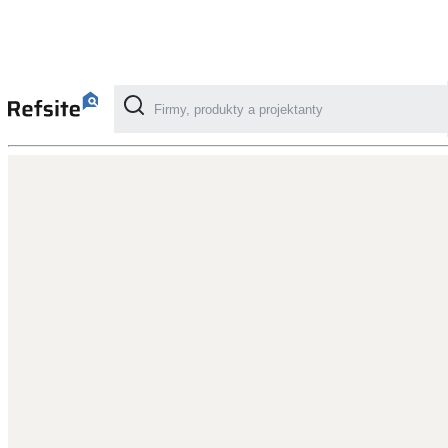
Kategorie
Fotovoltaika
Solární ohřev vody
Dotační, energetické služby
Větrání s rekuperací
Teplovzdušné vytápění