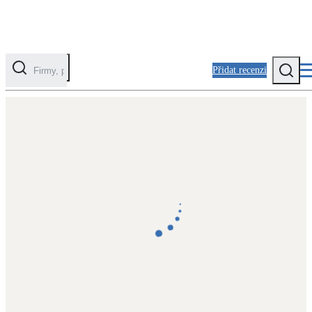
Přidat recenzi
Kategorie
Fotovoltaika
Solární ohřev vody
Tepelná čerpadla
Klimatizace pro vytápění
Zateplení
Obálka budovy