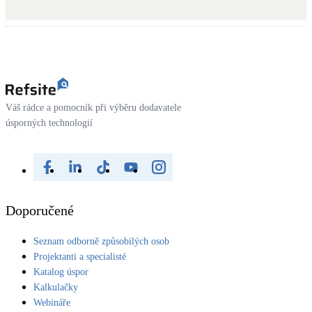
Dotační, energetické služby
Solární termický systém
Na přípravu teplé vody i přitápění
Klimatizace
Váš rádce a pomocník při výběru dodavatele
Tepelná čerpadla na chlazení
úsporných technologií
Větrání s rekuperací
Teplovzdušné vytápění
Doporučené
Okna / dveře
Balkonové sestavy
Seznam odborně způsobilých osob
Projektanti a specialisté
Katalog úspor
Rekonstrukce
Kalkulačky
Webináře