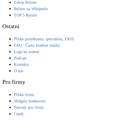
Eshop Refsite
Kotle
Refsite na Wikipedia
Hlavní zdroje vytápění
TOP 5 Refsite
Ostatní
Bateriové úložiště
Pouze velké BESS
Přidat projektanta, specialistu, EKIS
FAQ - Často kladené otázky
Loga ke stažení
Novostavby
Podcast
Kontakty
O nás
Stínicí technika
Žaluzie, markýzy, pergoly
Pro firmy
Přidat firmu
Rekuperace tepla odpadní vody
Šedá i černá odpadní voda
Widgety hodnocení
Návody pro firmy
Ceník
Kamna / krby
Doplňkové zdroje vytápění