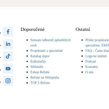
Bateriové úložiště
Pouze velké BESS
Rekuperace tepla odpadní vody
Šedá i černá odpadní voda
Doporučené
Ostatní
Seznam odborně způsobilých
Přidat projektant
Retence deštové vody
Akumulace dešťovky
osob
specialistu, EKI
Projektanti a specialisté
FAQ - Často kla
Katalog úspor
Loga ke stažení
Kalkulačky
Podcast
Webináře
Kontakty
Eshop Refsite
O nás
Refsite na Wikipedia
TOP 5 Refsite