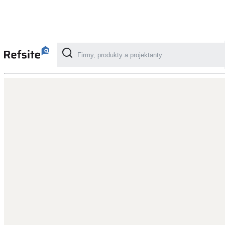
Kategorie
Fotovoltaika
Solární ohřev vody
Dotační, energetické služby
Větrání s rekuperací
Teplovzdušné vytápění