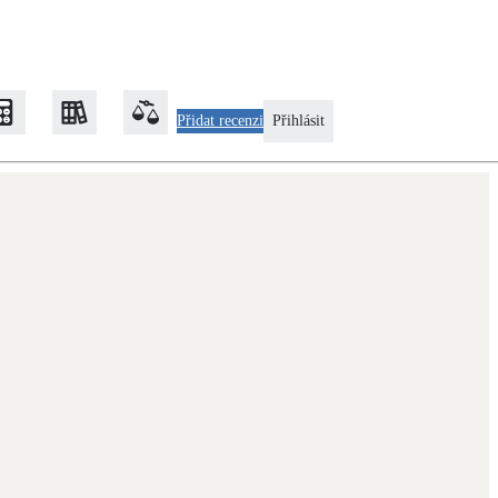
Přidat recenzi
Přihlásit
Zateplení
Obálka budovy
Klimatizace
Tepelná čerpadla na chlazení
Rekonstrukce