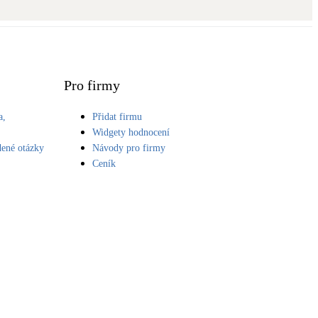
Novostavby
Kamna / krby
Doplňkové zdroje vytápění
Pro firmy
a,
Přidat firmu
NEW
Zelená střecha
S
Widgety hodnocení
Vegetační střechy
dené otázky
Návody pro firmy
Ceník