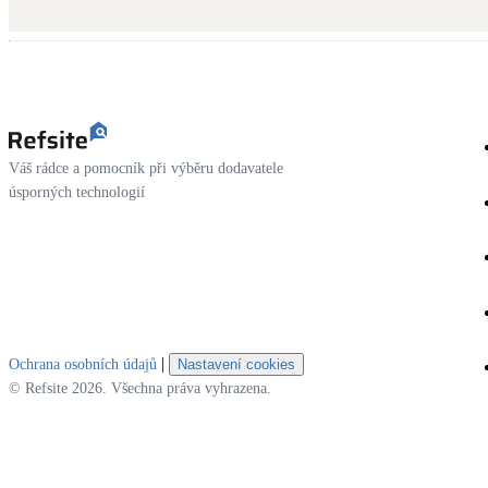
Kotle
Hlavní zdroje vytápění
Stínicí technika
Žaluzie, markýzy, pergoly
Váš rádce a pomocník při výběru dodavatele
LED osvětlení
úsporných technologií
Vnitřní i venkovní
NEW
Větrné elektrárny
Malé i velké turbíny
|
Ochrana osobních údajů
Nastavení cookies
© Refsite 2026. Všechna práva vyhrazena.